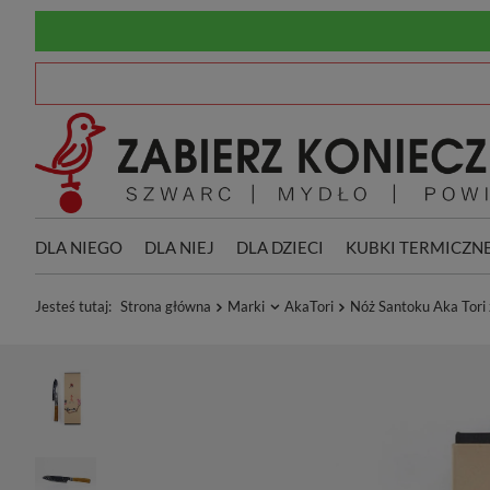
DLA NIEGO
DLA NIEJ
DLA DZIECI
KUBKI TERMICZN
Jesteś tutaj:
Strona główna
Marki
AkaTori
Nóż Santoku Aka Tori z