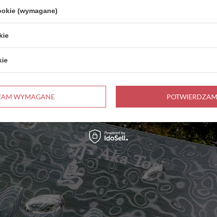
cookie (wymagane)
kie
kie
ZAM WYMAGANE
POTWIERDZAM