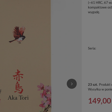
(~61 HRC, 67 war
kompaktowe ostr
wygodę.
Seria
23 szt.
Produkt 
Wysyłka
w poni
149,00 