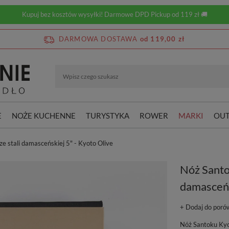
Kupuj bez kosztów wysyłki! Darmowe DPD Pickup od 119 zł 🚚
DARMOWA DOSTAWA
od 119,00 zł
E
NOŻE KUCHENNE
TURYSTYKA
ROWER
MARKI
OUT
e stali damasceńskiej 5" - Kyoto Olive
Nóż Santok
damasceńs
+ Dodaj do poró
Nóż Santoku Kyot