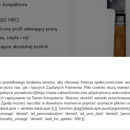
 kompaktowa
 (62 HRC).
cony profil ułatwiający pracę.
, ciepło i styl.
jące absolutnej kontroli.
o prawidłowego działania serwisu, aby oferować funkcje społecznościowe, an
o przez nas, jak i naszych Zaufanych Partnerów. Pliki cookies służą również 
[polityce prywatności](https://www.zabierzkoniecznie.pl/pol-privacy-and-cookie
ch zapisywanie na Twoim komputerze. Możesz określić warunki przechowywani
”. Zgodę możesz wycofać w dowolnym momencie poprzez usunięcie plików coo
aLayer = window.dataLayer || []; function gtag(){dataLayer.push(arguments);} g
_storage': 'denied', 'ad_personalization': 'denied', 'ad_user_data': 'denied', 'pers
tionality_storage': 'denied', 'wait_for_update': 500 });