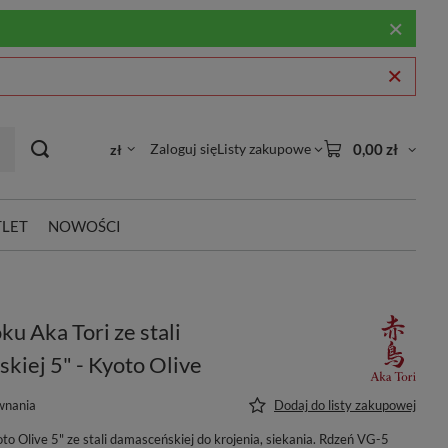
Zaloguj się
Listy zakupowe
0,00 zł
zł
LET
NOWOŚCI
u Aka Tori ze stali
kiej 5" - Kyoto Olive
wnania
Dodaj do listy zakupowej
o Olive 5" ze stali damasceńskiej do krojenia, siekania. Rdzeń VG-5