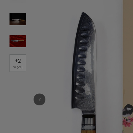
+
2
więcej