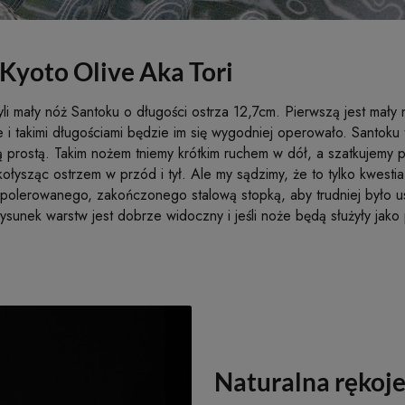
Kyoto Olive Aka Tori
zyli mały nóż Santoku o długości ostrza 12,7cm. Pierwszą jest mał
 takimi długościami będzie im się wygodniej operowało. Santoku t
ą prostą. Takim nożem tniemy krótkim ruchem w dół, a szatkujemy p
ołysząc ostrzem w przód i tył. Ale my sądzimy, że to tylko kwest
polerowanego, zakończonego stalową stopką, aby trudniej było us
sunek warstw jest dobrze widoczny i jeśli noże będą służyły jako
Naturalna rękoje