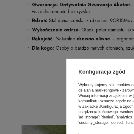
Gwarancja: Dożywotnia Gwarancja Akatori
–
wszechstronność bez ryzyka.
Rdzeń:
Stal damasceńska z rdzeniem 9CR18Mov
Wykończenie ostrza:
Gładki poler damastu, skró
Rękojeść:
Naturalne
drewno oliwne
– ergonomia
Dla kogo:
Osoby o bardzo małych dłoniach, szuka
Konfiguracja zgód
Wykorzystujemy pliki cookies d
działania marketingowe - zarówn
Więcej informacji znajdziesz w 
komunikatu oznacza zgodę na i
w zakładkę „Konfiguracja zgód
urządzenia końcowego. window.dat
'ad_storage': 'denied', 'analytics
'security_storage': 'denied', 'func