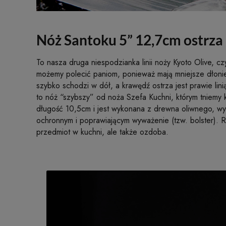
Nóż Santoku 5” 12,7cm ostrza 
To nasza druga niespodzianka linii noży Kyoto Olive, c
możemy polecić paniom, ponieważ mają mniejsze dłonie i
szybko schodzi w dół, a krawędź ostrza jest prawie lini
to nóż “szybszy” od noża Szefa Kuchni, którym tniemy k
długość 10,5cm i jest wykonana z drewna oliwnego, wy
ochronnym i poprawiającym wyważenie (tzw. bolster). Ry
przedmiot w kuchni, ale także ozdoba.