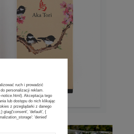
alizować ruch i prowadzić
do personalizacji reklam.
-notice.html). Akceptacja tego
a lub dostępu do nich klikając
kies z przeglądarki z danego
tag('consent', 'default', {
onalization_storage': 'denied'