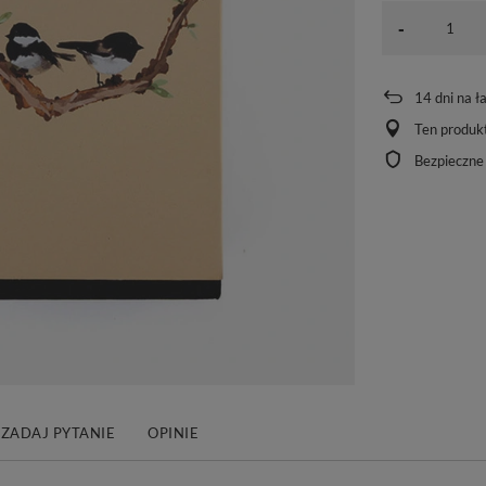
-
14
dni na ł
Ten produkt
Bezpieczne
ZADAJ PYTANIE
OPINIE