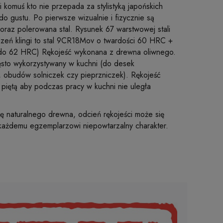
komuś kto nie przepada za stylistyką japońskich
do gustu. Po pierwsze wizualnie i fizycznie są
oraz polerowana stal. Rysunek 67 warstwowej stali
Rdzeń klingi to stal 9CR18Mov o twardości 60 HRC +
 do 62 HRC) Rękojeść wykonana z drewna oliwnego.
zęsto wykorzystywany w kuchni (do desek
 obudów solniczek czy pieprzniczek). Rękojeść
piętą aby podczas pracy w kuchni nie uległa
rę naturalnego drewna, odcień rękojeści może się
 każdemu egzemplarzowi niepowtarzalny charakter.