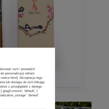
alizować ruch i prowadzić
do personalizacji reklam.
-notice.html). Akceptacja tego
a lub dostępu do nich klikając
kies z przeglądarki z danego
tag('consent', 'default', {
onalization_storage': 'denied'