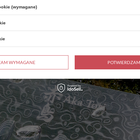
cookie (wymagane)
kie
kie
ZAM WYMAGANE
POTWIERDZAM