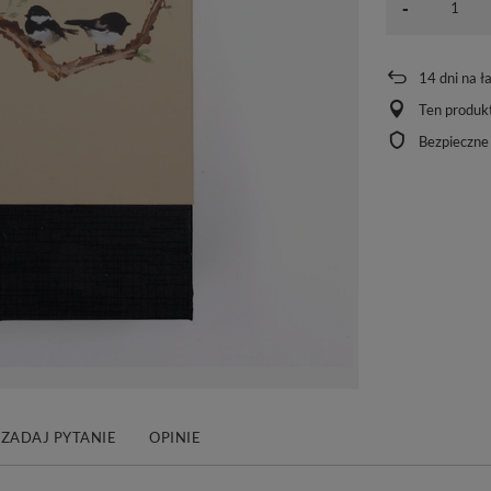
-
14
dni na ł
Ten produkt
Bezpieczne
ZADAJ PYTANIE
OPINIE