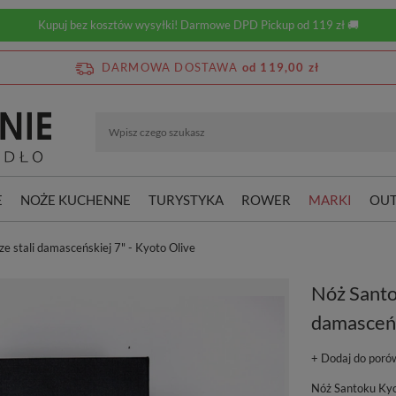
Kupuj bez kosztów wysyłki! Darmowe DPD Pickup od 119 zł 🚚
DARMOWA DOSTAWA
od 119,00 zł
E
NOŻE KUCHENNE
TURYSTYKA
ROWER
MARKI
OUT
e stali damasceńskiej 7" - Kyoto Olive
Nóż Santok
damasceńs
+ Dodaj do poró
Nóż Santoku Kyot