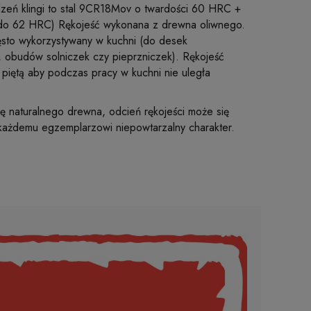
Rdzeń klingi to stal 9CR18Mov o twardości 60 HRC +
 do 62 HRC) Rękojeść wykonana z drewna oliwnego.
zęsto wykorzystywany w kuchni (do desek
 obudów solniczek czy pieprzniczek). Rękojeść
piętą aby podczas pracy w kuchni nie uległa
rę naturalnego drewna, odcień rękojeści może się
 każdemu egzemplarzowi niepowtarzalny charakter.