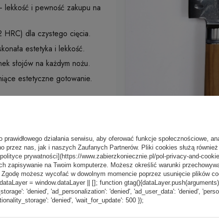
 lekkość i pewność zakupu na
 HRC) dla czystego cięcia.
onała estetyka i lekkość.
nek słojów na każdym nożu.
niące estetyczne gotowanie.
o prawidłowego działania serwisu, aby oferować funkcje społecznościowe, an
o przez nas, jak i naszych Zaufanych Partnerów. Pliki cookies służą również 
[polityce prywatności](https://www.zabierzkoniecznie.pl/pol-privacy-and-cookie
ch zapisywanie na Twoim komputerze. Możesz określić warunki przechowywani
”. Zgodę możesz wycofać w dowolnym momencie poprzez usunięcie plików coo
aLayer = window.dataLayer || []; function gtag(){dataLayer.push(arguments);} g
_storage': 'denied', 'ad_personalization': 'denied', 'ad_user_data': 'denied', 'pers
tionality_storage': 'denied', 'wait_for_update': 500 });