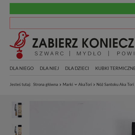
DLA NIEGO
DLA NIEJ
DLA DZIECI
KUBKI TERMICZN
Jesteś tutaj:
Strona główna
Marki
AkaTori
Nóż Santoku Aka Tori z