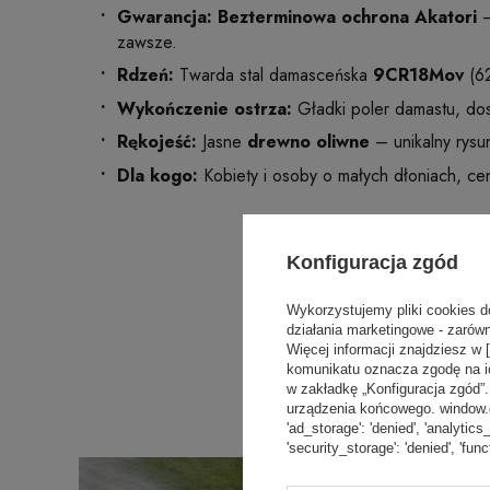
Gwarancja: Bezterminowa ochrona Akatori
–
zawsze.
Rdzeń:
Twarda stal damasceńska
9CR18Mov
(62
Wykończenie ostrza:
Gładki poler damastu, dosk
Rękojeść:
Jasne
drewno oliwne
– unikalny rysu
Dla kogo:
Kobiety i osoby o małych dłoniach, ce
Konfiguracja zgód
Wykorzystujemy pliki cookies d
działania marketingowe - zarówn
Więcej informacji znajdziesz w 
komunikatu oznacza zgodę na i
w zakładkę „Konfiguracja zgód
urządzenia końcowego. window.dat
'ad_storage': 'denied', 'analytics
'security_storage': 'denied', 'func