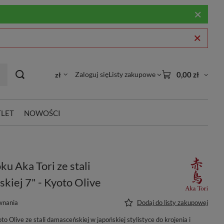
Zaloguj się
Listy zakupowe
0,00 zł
zł
LET
NOWOŚCI
u Aka Tori ze stali
kiej 7" - Kyoto Olive
wnania
Dodaj do listy zakupowej
o Olive ze stali damasceńskiej w japońskiej stylistyce do krojenia i