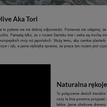
live Aka Tori
a to pytanie nie ma dobrej odpowiedzi. Ponieważ nie udajemy, że 
chni. Pamiętaj tylko, że z nożem Santoku tnie i sieka się trochę 
uropejskich noży niż japońskich. Służą temu, aby cienkie plasterki
yw i ryb, a jasna stylistyka sprawia, że praca tym nożem jest czys
Naturalna rękoje
To połączenie dwóch trendów i 
noży ta linia powinna przypaść 
lekkie. Jasne oliwkowe drewno 