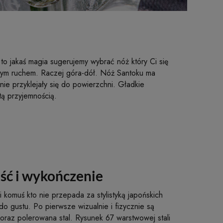
to jakaś magia sugerujemy wybrać nóż który Ci się
innym ruchem. Raczej góra-dół. Nóż Santoku ma
 nie przyklejały się do powierzchni. Gładkie
tą przyjemnością.
ść i wykończenie
komuś kto nie przepada za stylistyką japońskich
do gustu. Po pierwsze wizualnie i fizycznie są
oraz polerowana stal. Rysunek 67 warstwowej stali