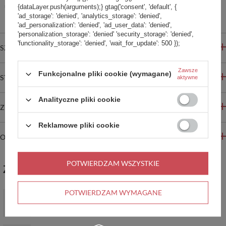
{dataLayer.push(arguments);} gtag('consent', 'default', {
Bezpieczne zakupy
'ad_storage': 'denied', 'analytics_storage': 'denied',
'ad_personalization': 'denied', 'ad_user_data': 'denied',
'personalization_storage': 'denied' 'security_storage': 'denied',
'functionality_storage': 'denied', 'wait_for_update': 500 });
SZCZEGÓŁOWE INFORMACJE
Zawsze
Funkcjonalne pliki cookie (wymagane)
STREFA REKOMENDACJI
aktywne
Analityczne pliki cookie
ZADAJ PYTANIE
Reklamowe pliki cookie
OPINIE
POTWIERDZAM WSZYSTKIE
ZABIERZ JESZCZE :)
POTWIERDZAM WYMAGANE
Saszetka plecak antykradzieżowy Pacsafe Vibe 150 - czarny
311,00 zł
/
szt.