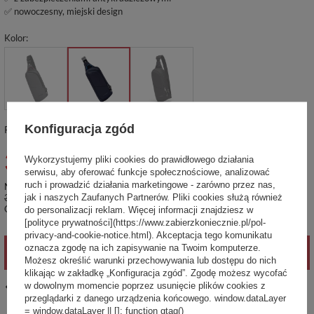
✅ nowoczesny, miejski design
Kolor
Konfiguracja zgód
Produkt niedostepny, dostawa wkrótce
339,00 zł
Wykorzystujemy pliki cookies do prawidłowego działania
brutto
/
szt.
serwisu, aby oferować funkcje społecznościowe, analizować
ruch i prowadzić działania marketingowe - zarówno przez nas,
Najniższa cena produktu w okresie 30 dni przed wprowadzeniem obniżki:
367,99 zł
-7%
jak i naszych Zaufanych Partnerów. Pliki cookies służą również
Cena regularna:
430,00 zł
-21%
do personalizacji reklam. Więcej informacji znajdziesz w
[polityce prywatności](https://www.zabierzkoniecznie.pl/pol-
privacy-and-cookie-notice.html). Akceptacja tego komunikatu
oznacza zgodę na ich zapisywanie na Twoim komputerze.
POWIADOM O DOSTĘPNOŚCI
Możesz określić warunki przechowywania lub dostępu do nich
klikając w zakładkę „Konfiguracja zgód”. Zgodę możesz wycofać
w dowolnym momencie poprzez usunięcie plików cookies z
14
dni na łatwy zwrot
przeglądarki z danego urządzenia końcowego. window.dataLayer
Ten produkt nie jest dostępny w sklepie stacjonarnym
= window.dataLayer || []; function gtag()