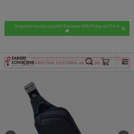
Kupuj bez kosztów wysyłki! Darmowe DPD Pickup od 119 zł
🚚
Wstecz
Strona główna
Turystyka
Bagaż
Saszetki / Biodrówki
DARMOWA DOSTAWA
od 119,00 zł