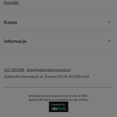
Kontakt
Konto
Informacje
515 100 008
sklep@zabierzkoniecznie.pl
ZabierzKoniecznie.pl
,
ul. Żniwna 10/14
,
94-250
Łódź
W sklepie prezentujemy ceny brutto (z VAT).
Stawki VAT dla konsumentów z kraju:
Polska
.