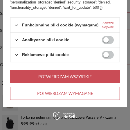
'personalization_storage': 'denied' 'security_storage': 'denied',
'functionality_storage': 'denied', 'wait_for_update': 500 });
SZCZEGÓŁOWE INFORMACJE
Zawsze
Funkcjonalne pliki cookie (wymagane)
aktywne
STREFA REKOMENDACJI
Analityczne pliki cookie
ZADAJ PYTANIE
Reklamowe pliki cookie
OPINIE
POTWIERDZAM WSZYSTKIE
ZABIERZ JESZCZE :)
POTWIERDZAM WYMAGANE
Torba miejska antykradzieżowa Pacsafe V - beżowa
469,99 zł
/
szt.
Torba na jedno ramię antykradzieżowa Pacsafe V - czarna
599,99 zł
/
szt.