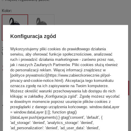
Kolor
Konfiguracja zgód
7 szt.
Produkt dostępny i gotowy do wysyłki
Wykorzystujemy pliki cookies do prawidłowego działania
Wysyłka
w poniedziałek
Sprawdź czasy i koszty wysyłki
serwisu, aby oferować funkcje społecznościowe, analizować
ruch i prowadzić działania marketingowe - zarówno przez nas,
599,99 zł
jak i naszych Zaufanych Partnerów. Pliki cookies służą również
brutto
/
szt.
do personalizacji reklam. Więcej informacji znajdziesz w
[polityce prywatności](https://www.zabierzkoniecznie.pl/pol-
privacy-and-cookie-notice.html). Akceptacja tego komunikatu
oznacza zgodę na ich zapisywanie na Twoim komputerze.
-
+
DODAJ DO KOSZYKA
Możesz określić warunki przechowywania lub dostępu do nich
klikając w zakładkę „Konfiguracja zgód”. Zgodę możesz wycofać
w dowolnym momencie poprzez usunięcie plików cookies z
14
dni na łatwy zwrot
przeglądarki z danego urządzenia końcowego. window.dataLayer
= window.dataLayer || []; function gtag()
Ten produkt nie jest dostępny w sklepie stacjonarnym
{dataLayer.push(arguments);} gtag('consent', 'default', {
Bezpieczne zakupy
'ad_storage': 'denied', 'analytics_storage': 'denied',
'ad_personalization': 'denied', 'ad_user_data': 'denied',