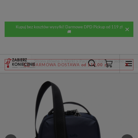
Kupuj bez kosztów wysyłki! Darmowe DPD Pickup od 119 zł
🚚
Wstecz
Strona główna
Marki
Pacsafe
Torba na jedno ramię 
DARMOWA DOSTAWA
od 119,00 zł