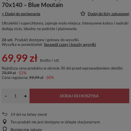
70x140 – Blue Moutain
+ Dodaj do porównania
Dodaj do listy zakupowej
Ultralekki i superchłonny, zajmuje mało miejsca. Intensywne kolory i nadruki
dodają stylu. Idealny na podróże i plażowanie.
26 szt.
Produkt dostępny i gotowy do wysyłki
Wysyłka
w poniedziałek
Sprawdź czasy i koszty wysyłki
69,99 zł
brutto
/
szt.
Najniższa cena produktu w okresie 30 dni przed wprowadzeniem obniżki:
79,99 zł
-12%
Cena regularna:
99,99 zł
-30%
-
+
DODAJ DO KOSZYKA
14
dni na łatwy zwrot
Ten produkt nie jest dostępny w sklepie stacjonarnym
Bezpieczne zakupy