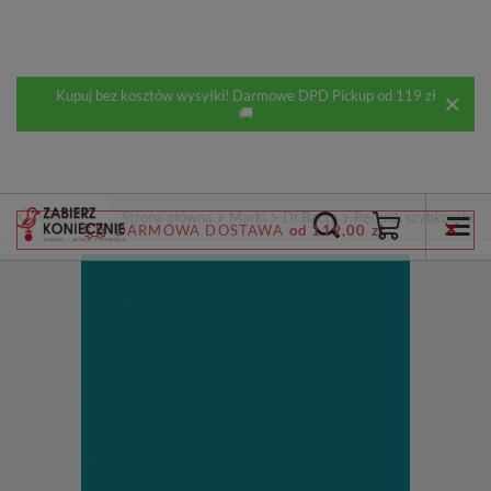
Kupuj bez kosztów wysyłki! Darmowe DPD Pickup od 119 zł
🚚
Wstecz
Strona główna
Marki
Dr.Bacty
Ręcznik szybkoschną
DARMOWA DOSTAWA
od 119,00 zł