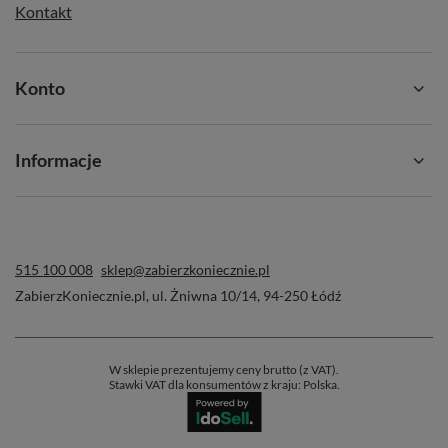
Kontakt
Konto
Informacje
515 100 008
sklep@zabierzkoniecznie.pl
ZabierzKoniecznie.pl
,
ul. Żniwna 10/14
,
94-250
Łódź
W sklepie prezentujemy ceny brutto (z VAT).
Stawki VAT dla konsumentów z kraju:
Polska
.