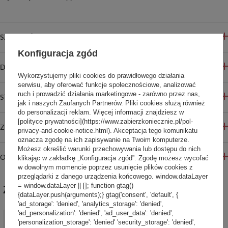
SZCZEGÓŁOWE INFORMACJE
Konfiguracja zgód
DO POBRANIA
Wykorzystujemy pliki cookies do prawidłowego działania
serwisu, aby oferować funkcje społecznościowe, analizować
ruch i prowadzić działania marketingowe - zarówno przez nas,
STREFA REKOMENDACJI
jak i naszych Zaufanych Partnerów. Pliki cookies służą również
do personalizacji reklam. Więcej informacji znajdziesz w
[polityce prywatności](https://www.zabierzkoniecznie.pl/pol-
ZADAJ PYTANIE
privacy-and-cookie-notice.html). Akceptacja tego komunikatu
oznacza zgodę na ich zapisywanie na Twoim komputerze.
Możesz określić warunki przechowywania lub dostępu do nich
OPINIE
klikając w zakładkę „Konfiguracja zgód”. Zgodę możesz wycofać
w dowolnym momencie poprzez usunięcie plików cookies z
przeglądarki z danego urządzenia końcowego. window.dataLayer
= window.dataLayer || []; function gtag()
ZABIERZ JESZCZE :)
{dataLayer.push(arguments);} gtag('consent', 'default', {
'ad_storage': 'denied', 'analytics_storage': 'denied',
'ad_personalization': 'denied', 'ad_user_data': 'denied',
OKAZJA
'personalization_storage': 'denied' 'security_storage': 'denied',
Ręcznik szybkoschnący dwustronny Dr.Bacty XL 70x140 – Art