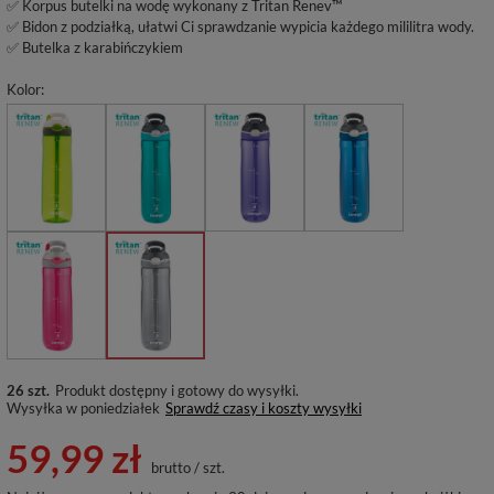
✅ Korpus butelki na wodę wykonany z Tritan Renev™
✅ Bidon z podziałką, ułatwi Ci sprawdzanie wypicia każdego mililitra wody.
✅ Butelka z karabińczykiem
Kolor
26 szt.
Produkt dostępny i gotowy do wysyłki
Wysyłka
w poniedziałek
Sprawdź czasy i koszty wysyłki
59,99 zł
brutto
/
szt.