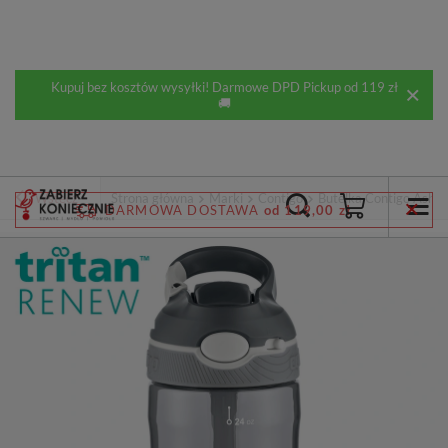
Kupuj bez kosztów wysyłki! Darmowe DPD Pickup od 119 zł
🚚
Wstecz
Strona główna
Marki
Contigo
Butelka Contigo Ashl
DARMOWA DOSTAWA
od 119,00 zł