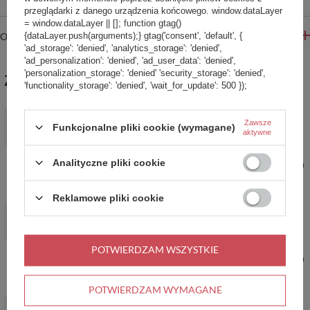
przeglądarki z danego urządzenia końcowego. window.dataLayer
= window.dataLayer || []; function gtag()
{dataLayer.push(arguments);} gtag('consent', 'default', {
OPINIE
'ad_storage': 'denied', 'analytics_storage': 'denied',
'ad_personalization': 'denied', 'ad_user_data': 'denied',
'personalization_storage': 'denied' 'security_storage': 'denied',
ZABIERZ JESZCZE :)
'functionality_storage': 'denied', 'wait_for_update': 500 });
PROMOCJA
Zawsze
Funkcjonalne pliki cookie (wymagane)
Butelka na wodę Contigo Jackson 2.0 720ml Tritan Juniper
aktywne
59,99 zł
/
szt.
Analityczne pliki cookie
Najniższa cena produktu w okresie 30 dni przed wprowadzeniem
obniżki:
79,99 zł
-25%
Cena regularna:
85,00 zł
-29%
Reklamowe pliki cookie
PROMOCJA
Shaker do odżywek Contigo Shake&Go 2.0 820ml - błękitny
34,99 zł
/
szt.
POTWIERDZAM WSZYSTKIE
Najniższa cena produktu w okresie 30 dni przed wprowadzeniem
obniżki:
49,99 zł
-30%
Cena regularna:
59,99 zł
-42%
POTWIERDZAM WYMAGANE
PROMOCJA