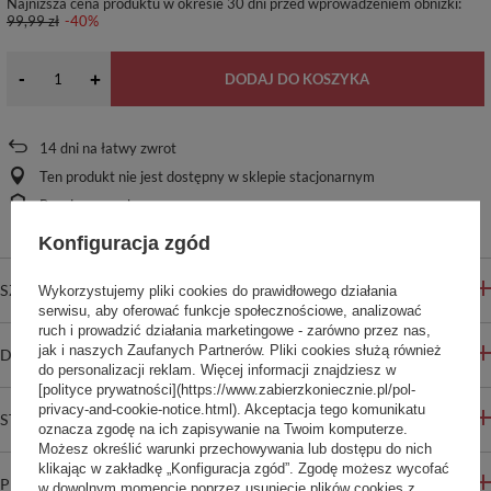
Najniższa cena produktu w okresie 30 dni przed wprowadzeniem obniżki:
99,99 zł
-40%
-
+
DODAJ DO KOSZYKA
14
dni na łatwy zwrot
Ten produkt nie jest dostępny w sklepie stacjonarnym
Bezpieczne zakupy
Konfiguracja zgód
SZCZEGÓŁOWE INFORMACJE
Wykorzystujemy pliki cookies do prawidłowego działania
serwisu, aby oferować funkcje społecznościowe, analizować
ruch i prowadzić działania marketingowe - zarówno przez nas,
jak i naszych Zaufanych Partnerów. Pliki cookies służą również
DO POBRANIA
do personalizacji reklam. Więcej informacji znajdziesz w
[polityce prywatności](https://www.zabierzkoniecznie.pl/pol-
privacy-and-cookie-notice.html). Akceptacja tego komunikatu
STREFA REKOMENDACJI
oznacza zgodę na ich zapisywanie na Twoim komputerze.
Możesz określić warunki przechowywania lub dostępu do nich
klikając w zakładkę „Konfiguracja zgód”. Zgodę możesz wycofać
PYTANIA INNYCH KLIENTÓW
w dowolnym momencie poprzez usunięcie plików cookies z