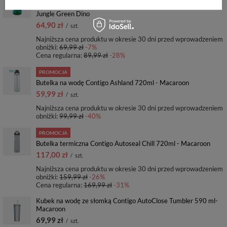
Bidon dla dzieci - Kubek dla dzieci Contigo Gizmo Flip 414ml -
Jungle Green Dino
64,90 zł
/
szt.
Najniższa cena produktu w okresie 30 dni przed wprowadzeniem
obniżki:
69,99 zł
-7%
Cena regularna:
89,99 zł
-28%
PROMOCJA
Butelka na wodę Contigo Ashland 720ml - Macaroon
59,99 zł
/
szt.
Najniższa cena produktu w okresie 30 dni przed wprowadzeniem
obniżki:
99,99 zł
-40%
PROMOCJA
Butelka termiczna Contigo Autoseal Chill 720ml - Macaroon
117,00 zł
/
szt.
Najniższa cena produktu w okresie 30 dni przed wprowadzeniem
obniżki:
159,99 zł
-26%
Cena regularna:
169,99 zł
-31%
Kubek na wodę ze słomką Contigo AutoClose Tumbler 590 ml-
Macaroon
69,99 zł
/
szt.