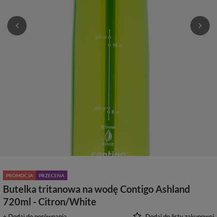
PROMOCJA
PRZECENA
Butelka tritanowa na wodę Contigo Ashland
720ml - Citron/White
+ Dodaj do porównania
Dodaj do listy zakupowej