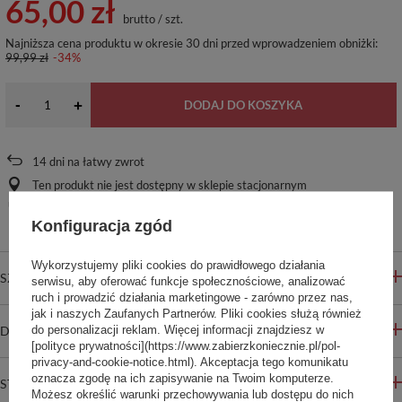
65,00 zł
brutto
/
szt.
Najniższa cena produktu w okresie 30 dni przed wprowadzeniem obniżki:
99,99 zł
-34%
-
+
DODAJ DO KOSZYKA
14
dni na łatwy zwrot
Ten produkt nie jest dostępny w sklepie stacjonarnym
Bezpieczne zakupy
Konfiguracja zgód
Wykorzystujemy pliki cookies do prawidłowego działania
SZCZEGÓŁOWE INFORMACJE
serwisu, aby oferować funkcje społecznościowe, analizować
ruch i prowadzić działania marketingowe - zarówno przez nas,
jak i naszych Zaufanych Partnerów. Pliki cookies służą również
do personalizacji reklam. Więcej informacji znajdziesz w
DO POBRANIA
[polityce prywatności](https://www.zabierzkoniecznie.pl/pol-
privacy-and-cookie-notice.html). Akceptacja tego komunikatu
oznacza zgodę na ich zapisywanie na Twoim komputerze.
STREFA REKOMENDACJI
Możesz określić warunki przechowywania lub dostępu do nich