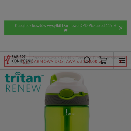
Kupuj bez kosztów wysyłki! Darmowe DPD Pickup od 119 zł
🚚
Wstecz
Strona główna
Marki
Contigo
Butelka tritanowa na 
DARMOWA DOSTAWA
od 119,00 zł