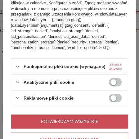
klikając w zakładkę „Konfiguracja zgód”. Zgodę możesz wycofać
w dowolnym momencie poprzez usunięcie plików cookies z
ZADAJ PYTANIE
przeglądarki z danego urządzenia końcowego. window.dataLayer
= window.dataLayer || []; function gtag()
{dataLayer.push(arguments);} gtag('consent', 'default', {
OPINIE
'ad_storage': 'denied', 'analytics_storage': 'denied',
'ad_personalization': 'denied', 'ad_user_data': 'denied',
'personalization_storage': 'denied' 'security_storage': 'denied',
'functionality_storage': 'denied', 'wait_for_update': 500 });
ZABIERZ JESZCZE :)
Zawsze
PROMOCJA
Funkcjonalne pliki cookie (wymagane)
aktywne
Butelka termiczna Contigo Autoseal Chill Matte Black 720ml
117,00 zł
/
szt.
Analityczne pliki cookie
Najniższa cena produktu w okresie 30 dni przed wprowadzeniem
obniżki:
159,99 zł
-26%
Cena regularna:
169,99 zł
-31%
Reklamowe pliki cookie
PROMOCJA
Butelka termiczna na wodę Contigo Ashland 2.0 Chill 720 ml
Licorice
POTWIERDZAM WSZYSTKIE
89,99 zł
/
szt.
Najniższa cena produktu w okresie 30 dni przed wprowadzeniem