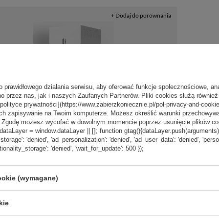
+ Dodaj do porównania
o prawidłowego działania serwisu, aby oferować funkcje społecznościowe, an
o przez nas, jak i naszych Zaufanych Partnerów. Pliki cookies służą również 
[polityce prywatności](https://www.zabierzkoniecznie.pl/pol-privacy-and-cookie
ch zapisywanie na Twoim komputerze. Możesz określić warunki przechowywani
”. Zgodę możesz wycofać w dowolnym momencie poprzez usunięcie plików coo
aLayer = window.dataLayer || []; function gtag(){dataLayer.push(arguments);} g
_storage': 'denied', 'ad_personalization': 'denied', 'ad_user_data': 'denied', 'pers
tionality_storage': 'denied', 'wait_for_update': 500 });
4,99 zł
/
szt.
rezentowe do kubków
cookie (wymagane)
ch Contigo West Loop
uron, Byron o pojemności
kie