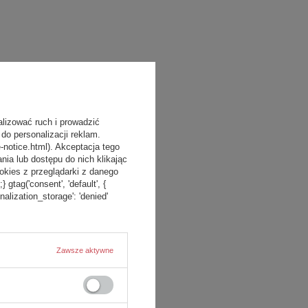
alizować ruch i prowadzić
do personalizacji reklam.
-notice.html). Akceptacja tego
a lub dostępu do nich klikając
kies z przeglądarki z danego
tag('consent', 'default', {
onalization_storage': 'denied'
Zawsze aktywne