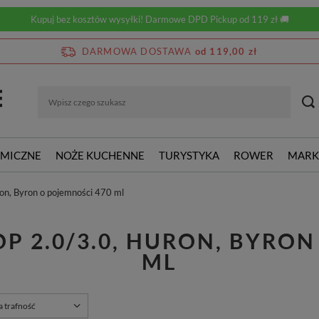
Kupuj bez kosztów wysyłki! Darmowe DPD Pickup od 119 zł 🚚
DARMOWA DOSTAWA
od 119,00 zł
RMICZNE
NOŻE KUCHENNE
TURYSTYKA
ROWER
MARK
on, Byron o pojemności 470 ml
P 2.0/3.0, HURON, BYRON
ML
rtowanie
a trafność