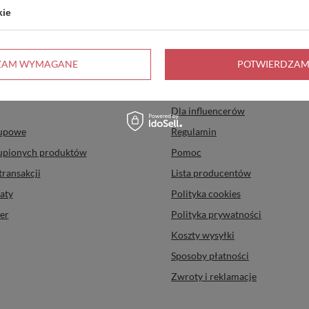
kie
Informacje
ZAM WYMAGANE
POTWIERDZAM
uj się
O firmie
Dla influencerów
kupowe
Regulamin
kupionych produktów
Pomoc
transakcji
Lista producentów
aty
Polityka cookies
er
Polityka prywatności
Koszty wysyłki
Sposoby płatności
Zwroty i reklamacje