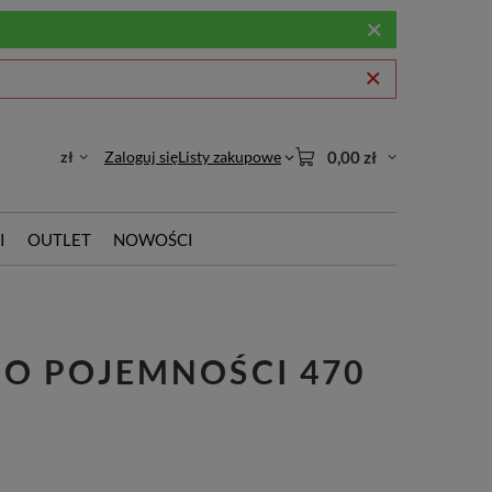
zł
Zaloguj się
Listy zakupowe
0,00 zł
I
OUTLET
NOWOŚCI
 O POJEMNOŚCI 470