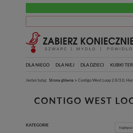
DLA NIEGO
DLA NIEJ
DLA DZIECI
KUBKI TE
Jesteś tutaj:
Strona główna
Contigo West Loop 2.0/3.0, Hur
CONTIGO WEST LOO
KATEGORIE
Zmień so
Najlepsz