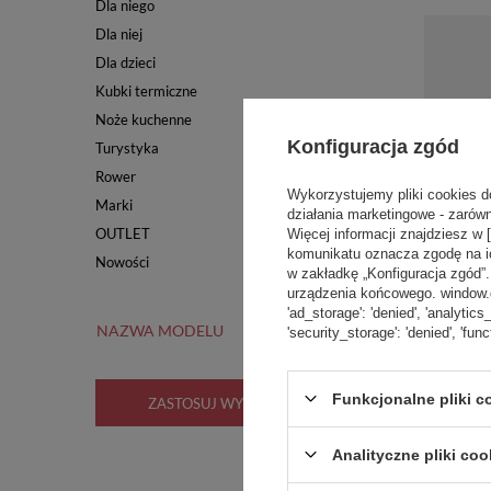
Dla niego
Dla niej
Dla dzieci
Kubki termiczne
Noże kuchenne
Konfiguracja zgód
Turystyka
Rower
Wykorzystujemy pliki cookies d
Marki
działania marketingowe - zarówn
OUTLET
Więcej informacji znajdziesz w 
komunikatu oznacza zgodę na i
Nowości
w zakładkę „Konfiguracja zgód
urządzenia końcowego. window.dat
'ad_storage': 'denied', 'analytics
NAZWA MODELU
'security_storage': 'denied', 'func
Pudełko p
Funkcjonalne pliki 
termiczny
ZASTOSUJ WYBRANE FILTRY
2.0/3.0, H
470 ml
Analityczne pliki coo