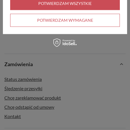
POTWIERDZAM WSZYSTKIE
Kubek wielorazowy Circular&Co
POTWIERDZAM WYMAGANE
340 ml - Black & Faraway Blue
Zamówienia
Status zamówienia
Śledzenie przesyłki
Chcę zareklamować produkt
Chcę odstąpić od umowy
Kontakt