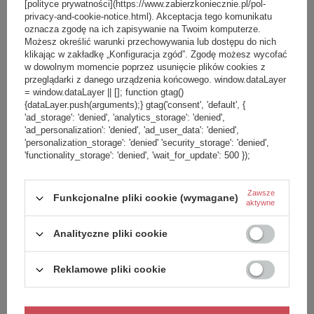
[polityce prywatności](https://www.zabierzkoniecznie.pl/pol-
privacy-and-cookie-notice.html). Akceptacja tego komunikatu
89,99 zł
/
szt.
oznacza zgodę na ich zapisywanie na Twoim komputerze.
Możesz określić warunki przechowywania lub dostępu do nich
klikając w zakładkę „Konfiguracja zgód”. Zgodę możesz wycofać
w dowolnym momencie poprzez usunięcie plików cookies z
przeglądarki z danego urządzenia końcowego. window.dataLayer
= window.dataLayer || []; function gtag()
Wielorazowa butelka na wodę z
{dataLayer.push(arguments);} gtag('consent', 'default', {
recyklingu Circular&Co 600 ml -
'ad_storage': 'denied', 'analytics_storage': 'denied',
Chalk and Grey
'ad_personalization': 'denied', 'ad_user_data': 'denied',
'personalization_storage': 'denied' 'security_storage': 'denied',
'functionality_storage': 'denied', 'wait_for_update': 500 });
PRZECENA
+ Dodaj do porównania
Zawsze
Funkcjonalne pliki cookie (wymagane)
aktywne
Analityczne pliki cookie
Reklamowe pliki cookie
79,99 zł
/
szt.