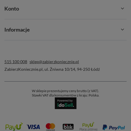
Konto
Informacje
515 100 008
sklep@zabierzkoniecznie.pl
ZabierzKoniecznie.pl
,
ul. Żniwna 10/14
,
94-250
Łódź
W sklepie prezentujemy ceny brutto (z VAT).
Stawki VAT dla konsumentów z kraju:
Polska
.