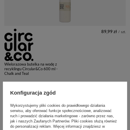
89,99 zł
/
szt.
Wielorazowa butelka na wodę z
recyklingu Circular&Co 600 ml -
Chalk and Teal
Konfiguracja zgód
PRZECENA
+ Dodaj do porównania
Wykorzystujemy pliki cookies do prawidłowego działania
serwisu, aby oferować funkcje społecznościowe, analizować
ruch i prowadzić działania marketingowe - zarówno przez nas,
jak i naszych Zaufanych Partnerów. Pliki cookies służą również
do personalizacji reklam. Więcej informacji znajdziesz w