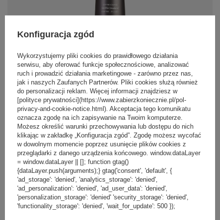
Konfiguracja zgód
119,00 zł
/
szt.
Wykorzystujemy pliki cookies do prawidłowego działania
Najniższa cena produktu w okresie
serwisu, aby oferować funkcje społecznościowe, analizować
30 dni przed wprowadzeniem
Kubek termiczny z grawerem
ruch i prowadzić działania marketingowe - zarówno przez nas,
obniżki:
119,99 zł
-1%
Contigo Pinnacle 300ml - Latte
jak i naszych Zaufanych Partnerów. Pliki cookies służą również
Cena regularna:
149,99 zł
-21%
do personalizacji reklam. Więcej informacji znajdziesz w
[polityce prywatności](https://www.zabierzkoniecznie.pl/pol-
privacy-and-cookie-notice.html). Akceptacja tego komunikatu
PROMOCJA
PRZECENA
+ Dodaj do porównania
oznacza zgodę na ich zapisywanie na Twoim komputerze.
Możesz określić warunki przechowywania lub dostępu do nich
klikając w zakładkę „Konfiguracja zgód”. Zgodę możesz wycofać
w dowolnym momencie poprzez usunięcie plików cookies z
przeglądarki z danego urządzenia końcowego. window.dataLayer
= window.dataLayer || []; function gtag()
{dataLayer.push(arguments);} gtag('consent', 'default', {
'ad_storage': 'denied', 'analytics_storage': 'denied',
'ad_personalization': 'denied', 'ad_user_data': 'denied',
119,00 zł
/
szt.
'personalization_storage': 'denied' 'security_storage': 'denied',
Najniższa cena produktu w okresie
'functionality_storage': 'denied', 'wait_for_update': 500 });
30 dni przed wprowadzeniem
Kubek termiczny z grawerem