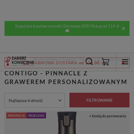
Kupuj bez kosztów wysyłki! Darmowe DPD Pickup od 119 zł
🚚
Wstecz
Strona główna
Contigo - Pinnacle z grawerem personal
DARMOWA DOSTAWA
od 119,00 zł
CONTIGO - PINNACLE Z
GRAWEREM PERSONALIZOWANYM
Zmień sortowanie
Najlepsza trafność
FILTROWANIE
PROMOCJA
PRZECENA
+ Dodaj do porównania