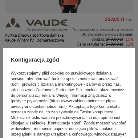
269,00 zł
/
szt.
Najniższa cena produktu w okresie
30 dni przed wprowadzeniem
Kurtka zimowa sportowa damska
obniżki:
299,00 zł
-10%
Vaude Wintry IV - pomarańczowa
Cena regularna:
549,99 zł
-51%
Konfiguracja zgód
PROMOCJA
PRZECENA
+ Dodaj do porównania
Wykorzystujemy pliki cookies do prawidłowego działania
serwisu, aby oferować funkcje społecznościowe, analizować
ruch i prowadzić działania marketingowe - zarówno przez nas,
jak i naszych Zaufanych Partnerów. Pliki cookies służą również
do personalizacji reklam. Więcej informacji znajdziesz w
[polityce prywatności](https://www.zabierzkoniecznie.pl/pol-
privacy-and-cookie-notice.html). Akceptacja tego komunikatu
269,00 zł
/
szt.
oznacza zgodę na ich zapisywanie na Twoim komputerze.
Możesz określić warunki przechowywania lub dostępu do nich
Najniższa cena produktu w okresie
klikając w zakładkę „Konfiguracja zgód”. Zgodę możesz wycofać
30 dni przed wprowadzeniem
Kurtka Softshell damska Vaude
w dowolnym momencie poprzez usunięcie plików cookies z
obniżki:
299,00 zł
-10%
Wintry IV - fioletowa
przeglądarki z danego urządzenia końcowego. window.dataLayer
Cena regularna:
549,99 zł
-51%