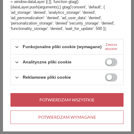
= window.dataLayer || []; function gtag()
{dataLayer.push(arguments);} gtag('consent', 'default', {
'ad_storage': 'denied', 'analytics_storage': 'denied',
PROMOCJA
PRZECENA
+ Dodaj do porównania
'ad_personalization': 'denied', 'ad_user_data': 'denied',
'personalization_storage': 'denied' 'security_storage': 'denied',
'functionality_storage': 'denied', 'wait_for_update': 500 });
Zawsze
Funkcjonalne pliki cookie (wymagane)
aktywne
269,00 zł
/
szt.
Analityczne pliki cookie
Najniższa cena produktu w okresie
30 dni przed wprowadzeniem
Kurtka Softshell damska Vaude
Reklamowe pliki cookie
obniżki:
299,00 zł
-10%
Wintry IV - granatowa
Cena regularna:
549,99 zł
-51%
POTWIERDZAM WSZYSTKIE
POTWIERDZAM WYMAGANE
Zamówienia