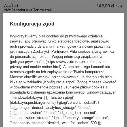
Aka Tori
149,00 zł
/
szt.
Nóż Santoku Aka Tori ze stali
damasceńskiej 5" - Kyoto Olive
Konfiguracja zgód
+ Dodaj do porównania
Wykorzystujemy pliki cookies do prawidłowego działania
serwisu, aby oferować funkcje społecznościowe, analizować
ruch i prowadzić działania marketingowe - zarówno przez nas,
jak i naszych Zaufanych Partnerów. Pliki cookies służą również
do personalizacji reklam. Więcej informacji znajdziesz w
[polityce prywatności](https://www.zabierzkoniecznie.pl/pol-
privacy-and-cookie-notice.html). Akceptacja tego komunikatu
oznacza zgodę na ich zapisywanie na Twoim komputerze.
Możesz określić warunki przechowywania lub dostępu do nich
Aka Tori
279,00 zł
/
szt.
Nóż szefa kuchni Aka Tori ze stali
klikając w zakładkę „Konfiguracja zgód”. Zgodę możesz wycofać
damasceńskiej 8" - Tokyo Hammer
w dowolnym momencie poprzez usunięcie plików cookies z
przeglądarki z danego urządzenia końcowego. window.dataLayer
= window.dataLayer || []; function gtag()
{dataLayer.push(arguments);} gtag('consent', 'default', {
+ Dodaj do porównania
'ad_storage': 'denied', 'analytics_storage': 'denied',
'ad_personalization': 'denied', 'ad_user_data': 'denied',
'personalization_storage': 'denied' 'security_storage': 'denied',
'functionality_storage': 'denied', 'wait_for_update': 500 });