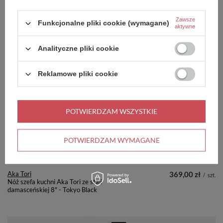
Zawsze
Funkcjonalne pliki cookie (wymagane)
aktywne
Aka Tori
199,00 zł
/
szt.
Nóż do obierania Aka Tori ze stali
Analityczne pliki cookie
damasceńskiej 3,5" - Tokyo
Hammer
Reklamowe pliki cookie
+ Dodaj do porównania
POTWIERDZAM WSZYSTKIE
POTWIERDZAM WYMAGANE
Aka Tori
369,00 zł
/
szt.
Nóż szefa kuchni Aka Tori ze stali
damasceńskiej 8" - Tokyo Black