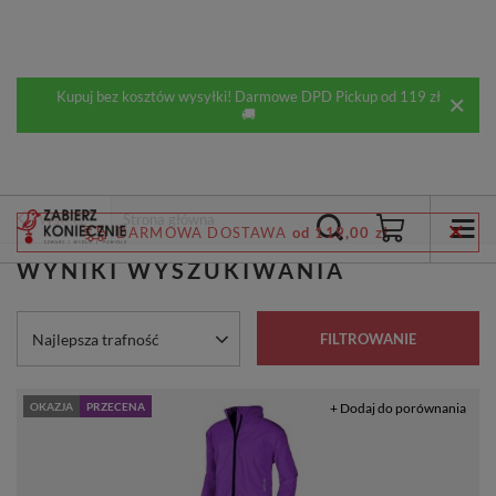
Kupuj bez kosztów wysyłki! Darmowe DPD Pickup od 119 zł
🚚
Wstecz
Strona główna
DARMOWA DOSTAWA
od 119,00 zł
WYNIKI WYSZUKIWANIA
Zmień sortowanie
Najlepsza trafność
FILTROWANIE
OKAZJA
PRZECENA
+ Dodaj do porównania