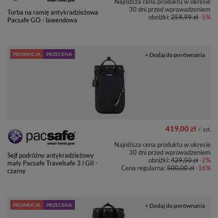
Najniższa cena produktu w okresie
30 dni przed wprowadzeniem
Torba na ramię antykradzieżowa
obniżki:
259,99 zł
-5%
Pacsafe GO - lawendowa
PROMOCJA
PRZECENA
+ Dodaj do porównania
419,00 zł
/
szt.
Najniższa cena produktu w okresie
30 dni przed wprowadzeniem
Sejf podróżny antykradzieżowy
obniżki:
429,50 zł
-2%
mały Pacsafe Travelsafe 3 l GII -
Cena regularna:
500,00 zł
-16%
czarny
PROMOCJA
PRZECENA
+ Dodaj do porównania