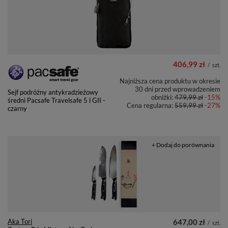
406,99 zł
/
szt.
Najniższa cena produktu w okresie
30 dni przed wprowadzeniem
Sejf podróżny antykradzieżowy
obniżki:
479,99 zł
-15%
średni Pacsafe Travelsafe 5 l GII -
Cena regularna:
559,99 zł
-27%
czarny
+ Dodaj do porównania
Aka Tori
647,00 zł
/
szt.