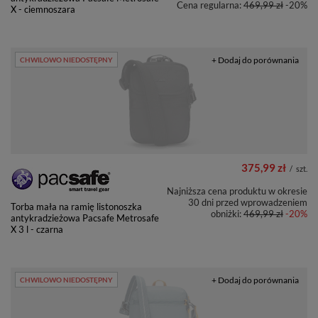
Cena regularna:
469,99 zł
-20%
X - ciemnoszara
+ Dodaj do porównania
CHWILOWO NIEDOSTĘPNY
375,99 zł
/
szt.
Najniższa cena produktu w okresie
30 dni przed wprowadzeniem
Torba mała na ramię listonoszka
obniżki:
469,99 zł
-20%
antykradzieżowa Pacsafe Metrosafe
X 3 l - czarna
+ Dodaj do porównania
CHWILOWO NIEDOSTĘPNY