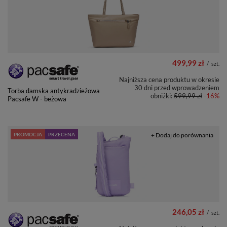
499,99 zł
/
szt.
Najniższa cena produktu w okresie
30 dni przed wprowadzeniem
Torba damska antykradzieżowa
obniżki:
599,99 zł
-16%
Pacsafe W - beżowa
PROMOCJA
PRZECENA
+ Dodaj do porównania
246,05 zł
/
szt.