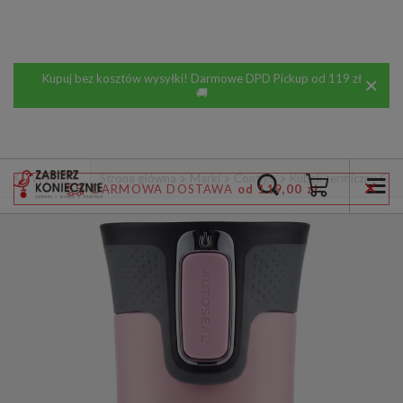
Kupuj bez kosztów wysyłki! Darmowe DPD Pickup od 119 zł
🚚
Wstecz
Strona główna
Marki
Contigo
Kubek termiczny Con
DARMOWA DOSTAWA
od 119,00 zł