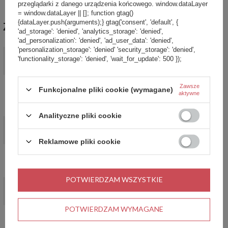
przeglądarki z danego urządzenia końcowego. window.dataLayer
= window.dataLayer || []; function gtag()
{dataLayer.push(arguments);} gtag('consent', 'default', {
ZABIERZ JESZCZE :)
'ad_storage': 'denied', 'analytics_storage': 'denied',
'ad_personalization': 'denied', 'ad_user_data': 'denied',
'personalization_storage': 'denied' 'security_storage': 'denied',
PROMOCJA
'functionality_storage': 'denied', 'wait_for_update': 500 });
Kubek na napoje Dr.Bacty Notus 360 ml - Dla męża - czarny
35,99 zł
/
szt.
Zawsze
Najniższa cena produktu w okresie 30 dni przed
Funkcjonalne pliki cookie (wymagane)
aktywne
wprowadzeniem obniżki:
44,99 zł
-20%
Cena regularna:
89,99 zł
-60%
Analityczne pliki cookie
PROMOCJA
Kubek termiczny Contigo Byron 2.0 470ml - Gunmetal
Reklamowe pliki cookie
69,90 zł
/
szt.
Najniższa cena produktu w okresie 30 dni przed
wprowadzeniem obniżki:
119,99 zł
-41%
POTWIERDZAM WSZYSTKIE
PROMOCJA
Kubek termiczny Contigo West Loop 2.0 470ml - Folklor -
Różowy Mat
POTWIERDZAM WYMAGANE
99,99 zł
/
szt.
Najniższa cena produktu w okresie 30 dni przed