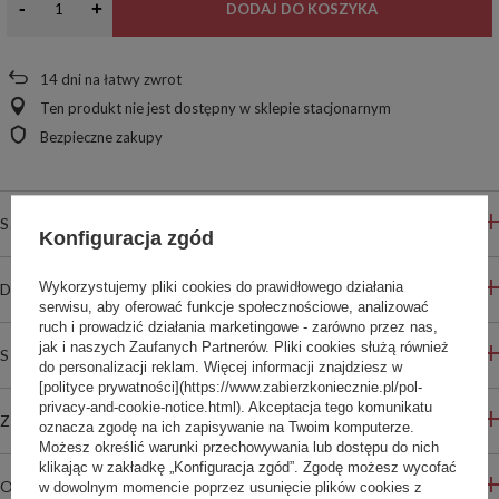
-
+
DODAJ DO KOSZYKA
14
dni na łatwy zwrot
Ten produkt nie jest dostępny w sklepie stacjonarnym
Bezpieczne zakupy
SZCZEGÓŁOWE INFORMACJE
Konfiguracja zgód
Wykorzystujemy pliki cookies do prawidłowego działania
DO POBRANIA
serwisu, aby oferować funkcje społecznościowe, analizować
ruch i prowadzić działania marketingowe - zarówno przez nas,
jak i naszych Zaufanych Partnerów. Pliki cookies służą również
STREFA REKOMENDACJI
do personalizacji reklam. Więcej informacji znajdziesz w
[polityce prywatności](https://www.zabierzkoniecznie.pl/pol-
privacy-and-cookie-notice.html). Akceptacja tego komunikatu
ZADAJ PYTANIE
oznacza zgodę na ich zapisywanie na Twoim komputerze.
Możesz określić warunki przechowywania lub dostępu do nich
klikając w zakładkę „Konfiguracja zgód”. Zgodę możesz wycofać
OPINIE
w dowolnym momencie poprzez usunięcie plików cookies z