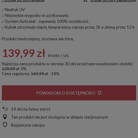
✅Nadruk UV
✅Niezwykle wygodny w użytkowaniu
✅System Autoseal - zapewnia 100% szczelności.
✅Kubek utrzymuje ciepłą temperaturę napoju przez 5h a zimną przez 12 h
Produkt niedostepny, dostawa wkrótce
139,99 zł
brutto
/
szt.
Najniższa cena produktu w okresie 30 dni przed wprowadzeniem obniżki:
139,99 zł
0%
Cena regularna:
169,99 zł
-18%
POWIADOM O DOSTĘPNOŚCI
14
dni na łatwy zwrot
Ten produkt nie jest dostępny w sklepie stacjonarnym
Bezpieczne zakupy