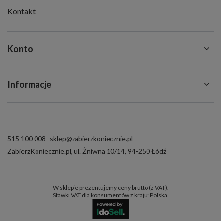
Kontakt
Konto
Informacje
515 100 008
sklep@zabierzkoniecznie.pl
ZabierzKoniecznie.pl
,
ul. Żniwna 10/14
,
94-250
Łódź
W sklepie prezentujemy ceny brutto (z VAT).
Stawki VAT dla konsumentów z kraju:
Polska
.