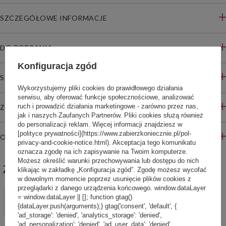
SZCZEGÓŁOWE INFORMACJE
DO POBRANIA
Konfiguracja zgód
STREFA REKOMENDACJI
Wykorzystujemy pliki cookies do prawidłowego działania
serwisu, aby oferować funkcje społecznościowe, analizować
ruch i prowadzić działania marketingowe - zarówno przez nas,
ZADAJ PYTANIE
jak i naszych Zaufanych Partnerów. Pliki cookies służą również
do personalizacji reklam. Więcej informacji znajdziesz w
[polityce prywatności](https://www.zabierzkoniecznie.pl/pol-
OPINIE
privacy-and-cookie-notice.html). Akceptacja tego komunikatu
oznacza zgodę na ich zapisywanie na Twoim komputerze.
Możesz określić warunki przechowywania lub dostępu do nich
ZABIERZ JESZCZE :)
klikając w zakładkę „Konfiguracja zgód”. Zgodę możesz wycofać
w dowolnym momencie poprzez usunięcie plików cookies z
przeglądarki z danego urządzenia końcowego. window.dataLayer
PROMOCJA
= window.dataLayer || []; function gtag()
Kubek termiczny Contigo Luxe Autoseal 470ml - Licorice
{dataLayer.push(arguments);} gtag('consent', 'default', {
127,00 zł
'ad_storage': 'denied', 'analytics_storage': 'denied',
/
szt.
'ad_personalization': 'denied', 'ad_user_data': 'denied',