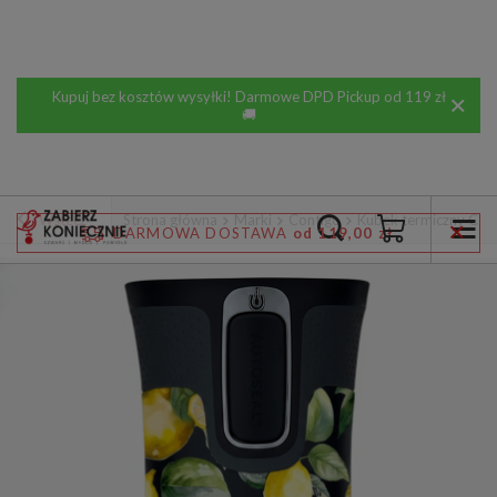
Kupuj bez kosztów wysyłki! Darmowe DPD Pickup od 119 zł
🚚
Wstecz
Strona główna
Marki
Contigo
Kubek termiczny Cont
DARMOWA DOSTAWA
od 119,00 zł