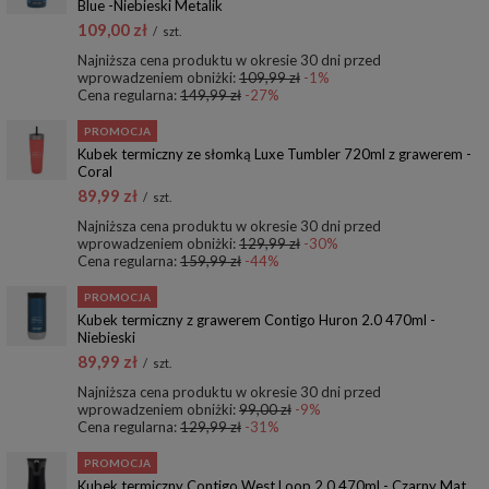
Blue -Niebieski Metalik
109,00 zł
/
szt.
Najniższa cena produktu w okresie 30 dni przed
wprowadzeniem obniżki:
109,99 zł
-1%
Cena regularna:
149,99 zł
-27%
PROMOCJA
Kubek termiczny ze słomką Luxe Tumbler 720ml z grawerem -
Coral
89,99 zł
/
szt.
Najniższa cena produktu w okresie 30 dni przed
wprowadzeniem obniżki:
129,99 zł
-30%
Cena regularna:
159,99 zł
-44%
PROMOCJA
Kubek termiczny z grawerem Contigo Huron 2.0 470ml -
Niebieski
89,99 zł
/
szt.
Najniższa cena produktu w okresie 30 dni przed
wprowadzeniem obniżki:
99,00 zł
-9%
Cena regularna:
129,99 zł
-31%
PROMOCJA
Kubek termiczny Contigo West Loop 2.0 470ml - Czarny Mat