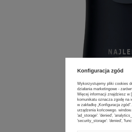
Konfiguracja zgód
Wykorzystujemy pliki cookies d
działania marketingowe - zarówn
Więcej informacji znajdziesz w 
komunikatu oznacza zgodę na i
w zakładkę „Konfiguracja zgód
urządzenia końcowego. window.dat
'ad_storage': 'denied', 'analytics
'security_storage': 'denied', 'func