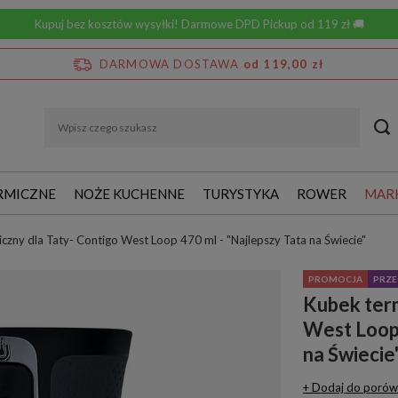
Kupuj bez kosztów wysyłki! Darmowe DPD Pickup od 119 zł 🚚
DARMOWA DOSTAWA
od 119,00 zł
RMICZNE
NOŻE KUCHENNE
TURYSTYKA
ROWER
MAR
czny dla Taty- Contigo West Loop 470 ml - "Najlepszy Tata na Świecie"
PROMOCJA
PRZE
Kubek term
West Loop 
na Świecie
+ Dodaj do porów