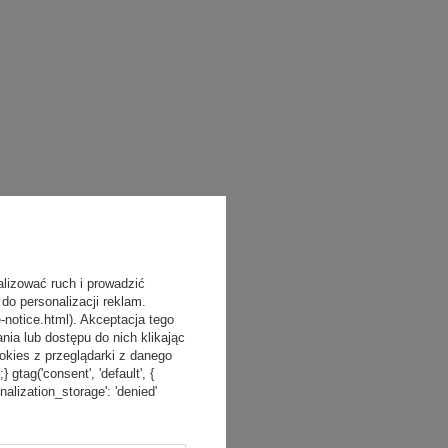
alizować ruch i prowadzić
do personalizacji reklam.
-notice.html). Akceptacja tego
a lub dostępu do nich klikając
kies z przeglądarki z danego
tag('consent', 'default', {
onalization_storage': 'denied'