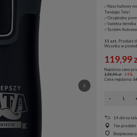
✅Nasz kultowy mod
Twojego Taty!
✅Oryginalny pomy
✅świetna termika 
✅System Autoseal 
11 szt.
Produkt d
Wysyłka
w ponied
119,99 
Najniższa cena pr
139,99 zł
-14%
Cena regularna:
16
-
14
dni na ła
Ten produkt 
Bezpieczne 