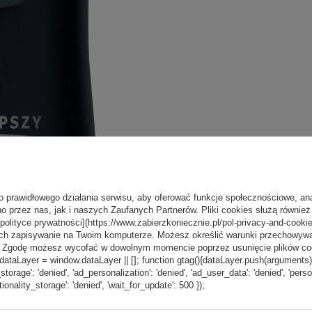
o prawidłowego działania serwisu, aby oferować funkcje społecznościowe, an
o przez nas, jak i naszych Zaufanych Partnerów. Pliki cookies służą również 
[polityce prywatności](https://www.zabierzkoniecznie.pl/pol-privacy-and-cookie
ch zapisywanie na Twoim komputerze. Możesz określić warunki przechowywani
”. Zgodę możesz wycofać w dowolnym momencie poprzez usunięcie plików coo
aLayer = window.dataLayer || []; function gtag(){dataLayer.push(arguments);} g
_storage': 'denied', 'ad_personalization': 'denied', 'ad_user_data': 'denied', 'pers
tionality_storage': 'denied', 'wait_for_update': 500 });