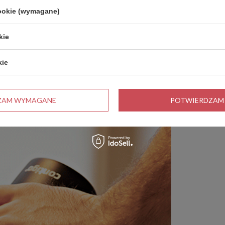
cookie (wymagane)
kie
kie
ZAM WYMAGANE
POTWIERDZAM