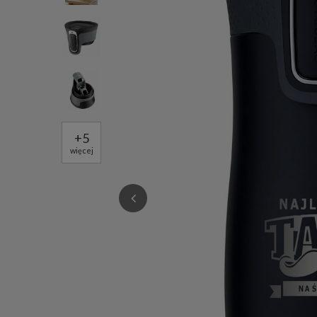
+
5
więcej