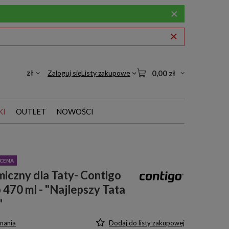
zł
Zaloguj się
Listy zakupowe
0,00 zł
KI
OUTLET
NOWOŚCI
CENA
iczny dla Taty- Contigo
470 ml - "Najlepszy Tata
"
nania
Dodaj do listy zakupowej