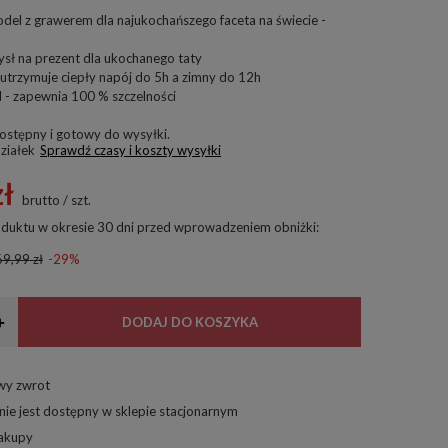
el z grawerem dla najukochańszego faceta na świecie -
sł na prezent dla ukochanego taty
utrzymuje ciepły napój do 5h a zimny do 12h
- zapewnia 100 % szczelności
ostępny i gotowy do wysyłki
ziałek
Sprawdź czasy i koszty wysyłki
zł
brutto
/
szt.
oduktu w okresie 30 dni przed wprowadzeniem obniżki:
9,99 zł
-29%
+
DODAJ DO KOSZYKA
twy zwrot
nie jest dostępny w sklepie stacjonarnym
zakupy