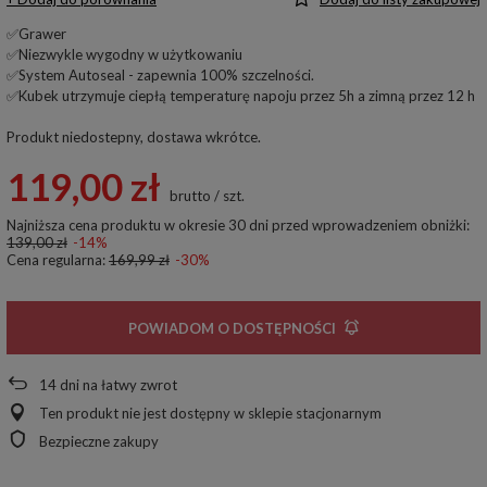
✅Grawer
✅Niezwykle wygodny w użytkowaniu
✅System Autoseal - zapewnia 100% szczelności.
✅Kubek utrzymuje ciepłą temperaturę napoju przez 5h a zimną przez 12 h
Produkt niedostepny, dostawa wkrótce
119,00 zł
brutto
/
szt.
Najniższa cena produktu w okresie 30 dni przed wprowadzeniem obniżki:
139,00 zł
-14%
Cena regularna:
169,99 zł
-30%
POWIADOM O DOSTĘPNOŚCI
14
dni na łatwy zwrot
Ten produkt nie jest dostępny w sklepie stacjonarnym
Bezpieczne zakupy