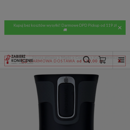
Kupuj bez kosztów wysyłki! Darmowe DPD Pickup od 119 zł
🚚
Wstecz
Strona główna
Marki
Contigo
Kubek termiczny dla 
DARMOWA DOSTAWA
od 119,00 zł