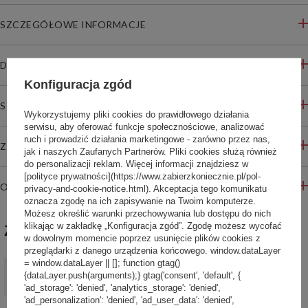
SZCZEGÓŁOWE INFORMACJE
DO POBRANIA
Konfiguracja zgód
STREFA REKOMENDACJI
Wykorzystujemy pliki cookies do prawidłowego działania
serwisu, aby oferować funkcje społecznościowe, analizować
ruch i prowadzić działania marketingowe - zarówno przez nas,
ZADAJ PYTANIE
jak i naszych Zaufanych Partnerów. Pliki cookies służą również
do personalizacji reklam. Więcej informacji znajdziesz w
[polityce prywatności](https://www.zabierzkoniecznie.pl/pol-
OPINIE
privacy-and-cookie-notice.html). Akceptacja tego komunikatu
oznacza zgodę na ich zapisywanie na Twoim komputerze.
Możesz określić warunki przechowywania lub dostępu do nich
klikając w zakładkę „Konfiguracja zgód”. Zgodę możesz wycofać
ZABIERZ JESZCZE :)
w dowolnym momencie poprzez usunięcie plików cookies z
przeglądarki z danego urządzenia końcowego. window.dataLayer
= window.dataLayer || []; function gtag()
PROMOCJA
{dataLayer.push(arguments);} gtag('consent', 'default', {
Kubek termiczny z grawerem Contigo Byron 720ml - Gunmetal
'ad_storage': 'denied', 'analytics_storage': 'denied',
99,99 zł
/
szt.
'ad_personalization': 'denied', 'ad_user_data': 'denied',