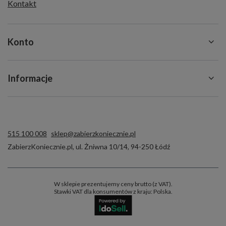
Kontakt
Konto
Informacje
515 100 008
sklep@zabierzkoniecznie.pl
ZabierzKoniecznie.pl
,
ul. Żniwna 10/14
,
94-250
Łódź
W sklepie prezentujemy ceny brutto (z VAT).
Stawki VAT dla konsumentów z kraju:
Polska
.