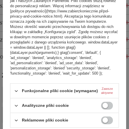
jak i naszych Zaufanych Partnerów. Pliki cookies służą również
SZCZEGÓŁOWE INFORMACJE
do personalizacji reklam. Więcej informacji znajdziesz w
[polityce prywatności](https://www.zabierzkoniecznie.pl/pol-
privacy-and-cookie-notice.html). Akceptacja tego komunikatu
oznacza zgodę na ich zapisywanie na Twoim komputerze.
STREFA REKOMENDACJI
Możesz określić warunki przechowywania lub dostępu do nich
klikając w zakładkę „Konfiguracja zgód”. Zgodę możesz wycofać
w dowolnym momencie poprzez usunięcie plików cookies z
ZADAJ PYTANIE
przeglądarki z danego urządzenia końcowego. window.dataLayer
= window.dataLayer || []; function gtag()
{dataLayer.push(arguments);} gtag('consent', 'default', {
OPINIE
'ad_storage': 'denied', 'analytics_storage': 'denied',
'ad_personalization': 'denied', 'ad_user_data': 'denied',
'personalization_storage': 'denied' 'security_storage': 'denied',
'functionality_storage': 'denied', 'wait_for_update': 500 });
ZABIERZ JESZCZE :)
Plecak miejski antykradzieżowy Pacsafe V 16 L - czarny
Zawsze
Funkcjonalne pliki cookie (wymagane)
aktywne
729,99 zł
/
szt.
Analityczne pliki cookie
PROMOCJA
Plecak miejski antykradzieżowy 18l Pacsafe ECO Econyl® -
Reklamowe pliki cookie
szary
449,99 zł
/
szt.