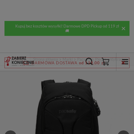
Kupuj bez kosztów wysyłki! Darmowe DPD Pickup od 119 zł
🚚
Wstecz
Strona główna
Marki
Pacsafe
Plecak antykradzieżow
DARMOWA DOSTAWA
od 119,00 zł