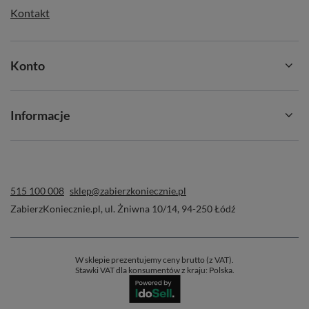
Kontakt
Konto
Informacje
515 100 008
sklep@zabierzkoniecznie.pl
ZabierzKoniecznie.pl
,
ul. Żniwna 10/14
,
94-250
Łódź
W sklepie prezentujemy ceny brutto (z VAT).
Stawki VAT dla konsumentów z kraju:
Polska
.