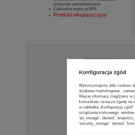
uchwytów samochodowych
Całkowicie wolny od BPA
Produkt ekspozycyjny
Konfiguracja zgód
Wykorzystujemy pliki cookies d
działania marketingowe - zarówn
Więcej informacji znajdziesz w 
komunikatu oznacza zgodę na i
w zakładkę „Konfiguracja zgód
urządzenia końcowego. window.dat
'ad_storage': 'denied', 'analytics
'security_storage': 'denied', 'func