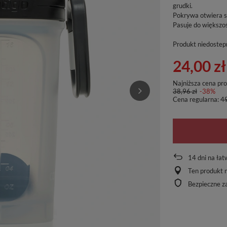
grudki.
Pokrywa otwiera s
Pasuje do większ
Produkt niedostep
24,00 zł
Najniższa cena pr
38,96 zł
-38%
Cena regularna:
49
14
dni na łat
Ten produkt n
Bezpieczne z