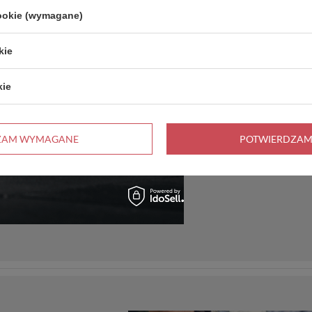
cookie (wymagane)
kie
kie
ZAM WYMAGANE
POTWIERDZAM