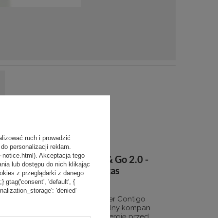
alizować ruch i prowadzić
do personalizacji reklam.
-notice.html). Akceptacja tego
Contigo Fit Shake & Go 2.0 -
a lub dostępu do nich klikając
twój partner podczas
kies z przeglądarki z danego
treningu
tag('consent', 'default', {
onalization_storage': 'denied'
Odkryj wyjątkowy Shaker Contigo
Fit Shake & Go 2.0, idealny kompan
z którym naładujesz energię przed