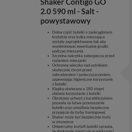
Shaker Contigo GO
2.0 590 ml - Salt -
powystawowy
Dolna część butelki o zaokrąglonym
kształcie oraz kulka mieszająca
zostały zaprojektowane tak aby
wyeliminować ewentualne grudki
podczas mieszania
Szczelna nakrętka zabezpiecza przed
rozlaniem mieszanki
Ochronne wieczko nad ustnikiem
skutecznie chroni przed
zabrudzeniem i zanieczyszczeniem,
zapewniając higieniczne korzystanie
z butelki
Klapka otwierana o 180 stopni
ułatwia korzystanie z butelki
Obrotowy uchwyt z karabińczykiem
pozwala na łatwe przenoszenie
butelki oraz umożliwia bezpieczne
przypięcie do torby treningowej
Shaker może być bezpiecznie myty
w zmywarce
Uniwersalny kształt butelki sprawia,
że doskonale mieści się w większości