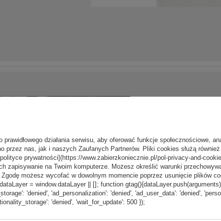
o prawidłowego działania serwisu, aby oferować funkcje społecznościowe, an
o przez nas, jak i naszych Zaufanych Partnerów. Pliki cookies służą również 
[polityce prywatności](https://www.zabierzkoniecznie.pl/pol-privacy-and-cookie
ch zapisywanie na Twoim komputerze. Możesz określić warunki przechowywani
”. Zgodę możesz wycofać w dowolnym momencie poprzez usunięcie plików coo
aLayer = window.dataLayer || []; function gtag(){dataLayer.push(arguments);} g
_storage': 'denied', 'ad_personalization': 'denied', 'ad_user_data': 'denied', 'pers
tionality_storage': 'denied', 'wait_for_update': 500 });