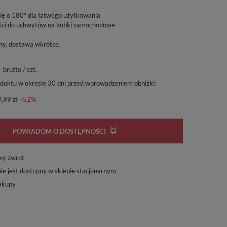
ię o 180° dla łatwego użytkowania
ości do uchwytów na kubki samochodowe
ny, dostawa wkrótce
brutto
/
szt.
oduktu w okresie 30 dni przed wprowadzeniem obniżki:
,99 zł
-52%
POWIADOM O DOSTĘPNOŚCI
wy zwrot
ie jest dostępny w sklepie stacjonarnym
akupy