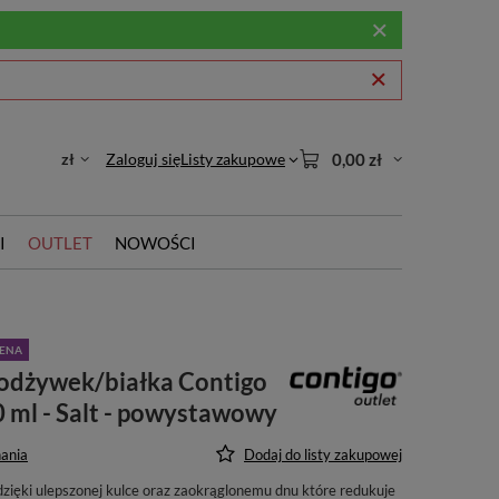
zł
Zaloguj się
Listy zakupowe
0,00 zł
I
OUTLET
NOWOŚCI
CENA
 odżywek/białka Contigo
 ml - Salt - powystawowy
ania
Dodaj do listy zakupowej
zięki ulepszonej kulce oraz zaokrąglonemu dnu które redukuje