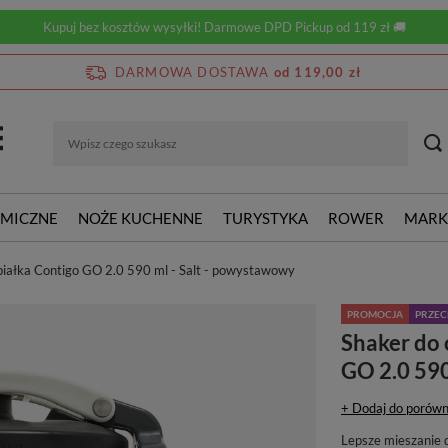
Kupuj bez kosztów wysyłki! Darmowe DPD Pickup od 119 zł 🚚
DARMOWA DOSTAWA
od 119,00 zł
RMICZNE
NOŻE KUCHENNE
TURYSTYKA
ROWER
MARK
iałka Contigo GO 2.0 590 ml - Salt - powystawowy
PROMOCJA
PRZE
Shaker do
GO 2.0 590
+ Dodaj do porówn
Lepsze mieszanie d