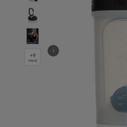
+
9
więcej