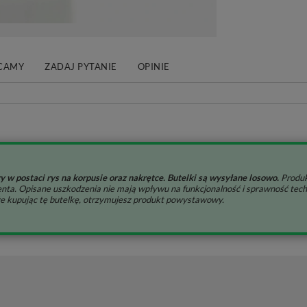
CAMY
ZADAJ PYTANIE
OPINIE
y w postaci rys na korpusie oraz nakrętce. Butelki są wysyłane losowo.
Produk
nta. Opisane uszkodzenia nie mają wpływu na funkcjonalność i sprawność tech
 że kupując tę butelkę, otrzymujesz produkt powystawowy.