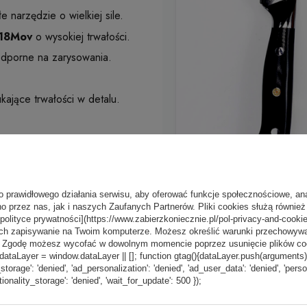
 narzędzie o wielkiej sile.
18Mov
o wysokiej trwałości.
dporne na zarysowania.
kające trwałości w detalu.
o prawidłowego działania serwisu, aby oferować funkcje społecznościowe, an
o przez nas, jak i naszych Zaufanych Partnerów. Pliki cookies służą również 
[polityce prywatności](https://www.zabierzkoniecznie.pl/pol-privacy-and-cookie
ch zapisywanie na Twoim komputerze. Możesz określić warunki przechowywani
”. Zgodę możesz wycofać w dowolnym momencie poprzez usunięcie plików coo
aLayer = window.dataLayer || []; function gtag(){dataLayer.push(arguments);} g
_storage': 'denied', 'ad_personalization': 'denied', 'ad_user_data': 'denied', 'pers
tionality_storage': 'denied', 'wait_for_update': 500 });