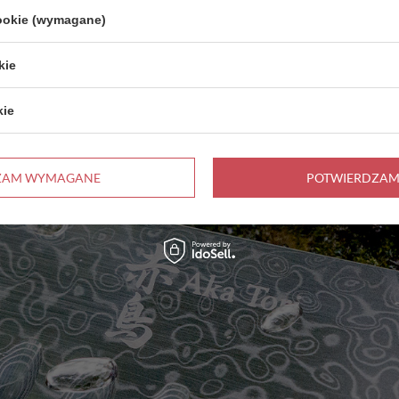
cookie (wymagane)
kie
kie
ZAM WYMAGANE
POTWIERDZAM