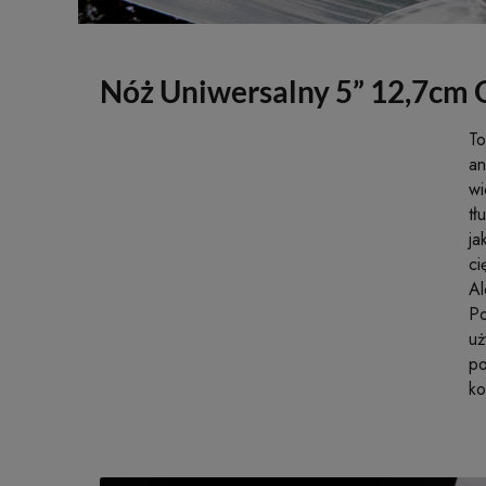
Nóż Uniwersalny 5” 12,7cm 
To
an
wi
tł
ja
ci
Al
Po
uż
po
ko