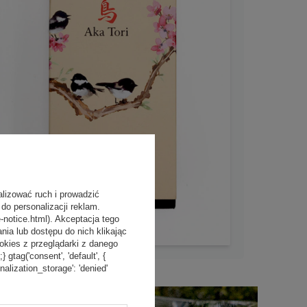
alizować ruch i prowadzić
do personalizacji reklam.
-notice.html). Akceptacja tego
a lub dostępu do nich klikając
kies z przeglądarki z danego
tag('consent', 'default', {
onalization_storage': 'denied'