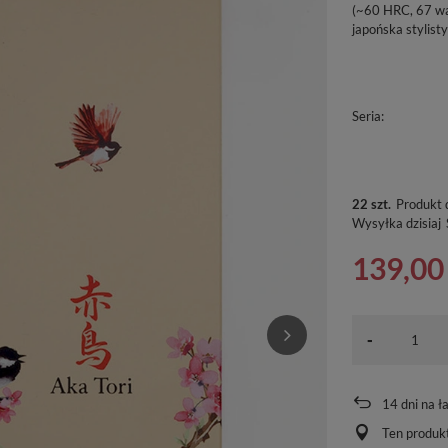
(~60 HRC, 67 war
japońska stylist
Seria
22 szt.
Produkt 
Wysyłka
dzisiaj
139,00 
-
14
dni na ł
Ten produkt