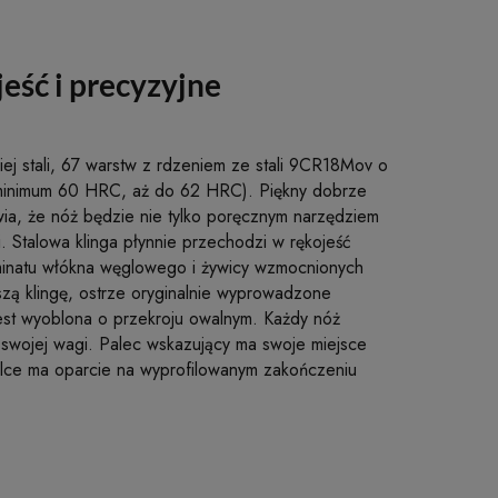
eść i precyzyjne
ej stali, 67 warstw z rdzeniem ze stali 9CR18Mov o
 minimum 60 HRC, aż do 62 HRC). Piękny dobrze
ia, że nóż będzie nie tylko poręcznym narzędziem
. Stalowa klinga płynnie przechodzi w rękojeść
minatu włókna węglowego i żywicy wzmocnionych
szą klingę, ostrze oryginalnie wyprowadzone
jest wyoblona o przekroju owalnym. Każdy nóż
swojej wagi. Palec wskazujący ma swoje miejsce
palce ma oparcie na wyprofilowanym zakończeniu