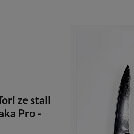
ri ze stali
aka Pro -