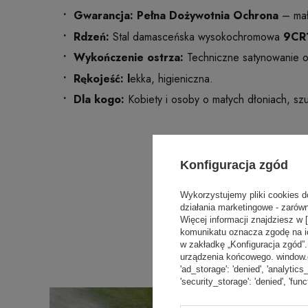
Gwarancja: Pełna Dożywotnia Ochrona
– małe
Rdzeń:
Stal damasceńska wysokochromowa
9CR
Wykończenie ostrza:
Techniczne satynowanie o
Rękojeść: l
ekka, higieniczna.
Dla kogo:
Kobiety i osoby o małych dłoniach, szu
Konfiguracja zgód
Wykorzystujemy pliki cookies d
działania marketingowe - zarówn
Więcej informacji znajdziesz w 
komunikatu oznacza zgodę na i
w zakładkę „Konfiguracja zgód
urządzenia końcowego. window.dat
'ad_storage': 'denied', 'analytics
'security_storage': 'denied', 'func