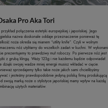
Osaka Pro Aka Tori
 przykład połączenia estetyki europejskiej i japońskiej. Jego
gielska nazwa doskonale oddaje przeznaczenie ponieważ tę
elkość noża określa się mianem “utility knife”. Czyli w wolnym
umaczeniu nóż utylitarny do wszelkich zadań w kuchni. W wykonani
kie prezentujemy to prawdziwy muł roboczy. Po pierwsze nóż jest
ężki z grubą klingą. Waży 123g i nie każdemu będzie odpowiadał.
e dzięki swojej wadze mniej energii musisz wkładać w cięcie.
nieważ sprzedajemy tylko takie noże jakich sami chcielibyśmy
ywać i jesteśmy prawdopodobnie jedyną polską firmą produkującą
d swoją marką noże o stylistyce japońskiej mamy wpływ na każdą
mbinację użytych materiałów.