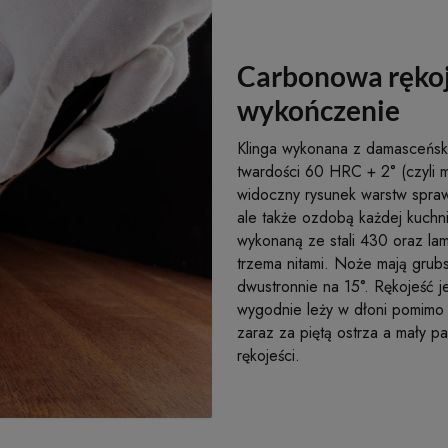
Carbonowa rękoj
wykończenie
Klinga wykonana z damasceński
twardości 60 HRC + 2° (czyli
widoczny rysunek warstw spraw
ale także ozdobą każdej kuchni
wykonaną ze stali 430 oraz la
trzema nitami. Noże mają grub
dwustronnie na 15°. Rękojeść 
wygodnie leży w dłoni pomimo 
zaraz za piętą ostrza a mały 
rękojeści.