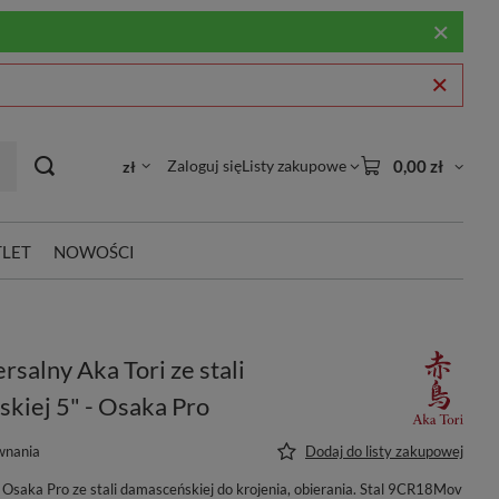
Zaloguj się
Listy zakupowe
0,00 zł
zł
LET
NOWOŚCI
salny Aka Tori ze stali
kiej 5" - Osaka Pro
wnania
Dodaj do listy zakupowej
Osaka Pro ze stali damasceńskiej do krojenia, obierania. Stal 9CR18Mov