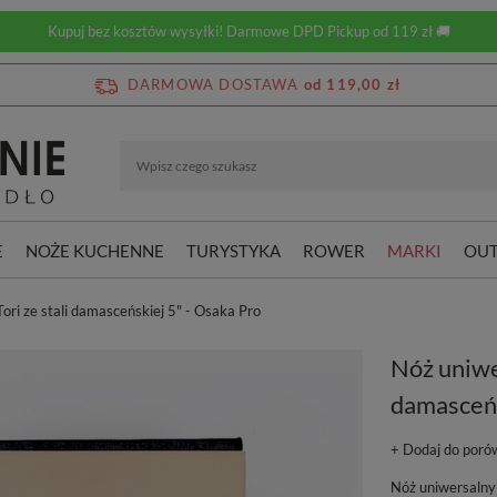
Kupuj bez kosztów wysyłki! Darmowe DPD Pickup od 119 zł 🚚
DARMOWA DOSTAWA
od 119,00 zł
E
NOŻE KUCHENNE
TURYSTYKA
ROWER
MARKI
OUT
ori ze stali damasceńskiej 5" - Osaka Pro
Nóż uniwer
damasceńs
+ Dodaj do poró
Nóż uniwersalny 