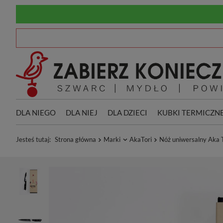
DLA NIEGO
DLA NIEJ
DLA DZIECI
KUBKI TERMICZN
Jesteś tutaj:
Strona główna
Marki
AkaTori
Nóż uniwersalny Aka T