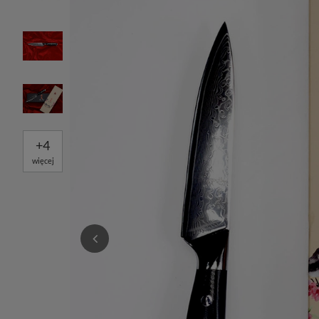
+
4
więcej