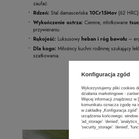
zaufać.
Rdzeń:
Stal damasceńska
10Cr15Mov
(62 HRC) –
Wykończenie ostrza:
Ciemne, młotkowane
tsu
przywieraniu.
Rękojeść:
Luksusowy
heban i róg bawołu
– erg
Dla kogo:
Miłośnicy kuchni roślinnej szukający le
szatkowania.
Konfiguracja zgód
Wykorzystujemy pliki cookies d
działania marketingowe - zarówn
Więcej informacji znajdziesz w 
komunikatu oznacza zgodę na i
w zakładkę „Konfiguracja zgód
urządzenia końcowego. window.dat
'ad_storage': 'denied', 'analytics
'security_storage': 'denied', 'func