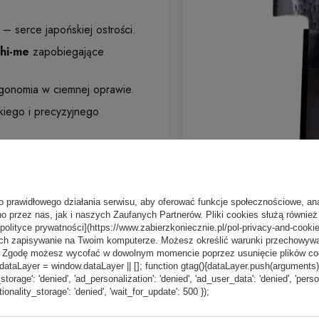
 serce japońskiej ostrości.
chi-me
zapobiegające
onomia w ciemnej oprawie.
kkiego i precyzyjnego
o prawidłowego działania serwisu, aby oferować funkcje społecznościowe, an
o przez nas, jak i naszych Zaufanych Partnerów. Pliki cookies służą również 
[polityce prywatności](https://www.zabierzkoniecznie.pl/pol-privacy-and-cookie
ch zapisywanie na Twoim komputerze. Możesz określić warunki przechowywani
”. Zgodę możesz wycofać w dowolnym momencie poprzez usunięcie plików coo
aLayer = window.dataLayer || []; function gtag(){dataLayer.push(arguments);} g
_storage': 'denied', 'ad_personalization': 'denied', 'ad_user_data': 'denied', 'pers
tionality_storage': 'denied', 'wait_for_update': 500 });