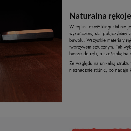
Naturalna rękoje
W tej linii część klingi stal ni
wykończoną stal połączyliśmy 
bawołu. Wszystkie materiały ręk
tworzywem sztucznym. Tak wykoń
bierze do ręki, a sześciokątna 
Ze względu na unikalną struktu
nieznacznie różnić, co nadaje