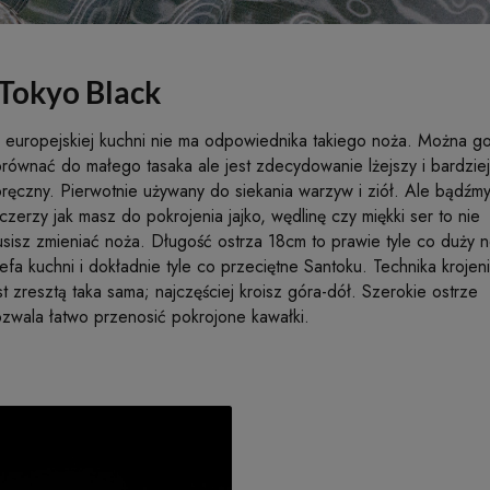
 Tokyo Black
europejskiej kuchni nie ma odpowiednika takiego noża. Można g
równać do małego tasaka ale jest zdecydowanie lżejszy i bardziej
ręczny. Pierwotnie używany do siekania warzyw i ziół. Ale bądźm
czerzy jak masz do pokrojenia jajko, wędlinę czy miękki ser to nie
sisz zmieniać noża. Długość ostrza 18cm to prawie tyle co duży 
efa kuchni i dokładnie tyle co przeciętne Santoku. Technika krojen
st zresztą taka sama; najczęściej kroisz góra-dół. Szerokie ostrze
zwala łatwo przenosić pokrojone kawałki.