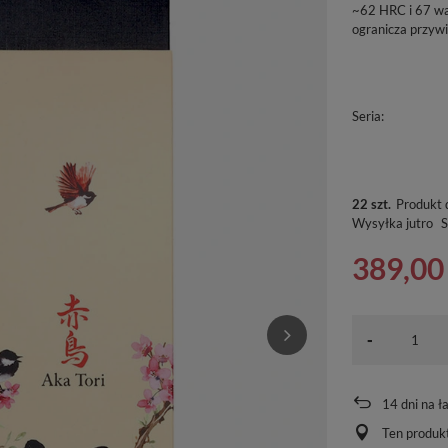
~62 HRC i 67 wa
ogranicza przywi
Seria
22 szt.
Produkt 
Wysyłka
jutro
S
389,00 
-
14
dni na ł
Ten produkt