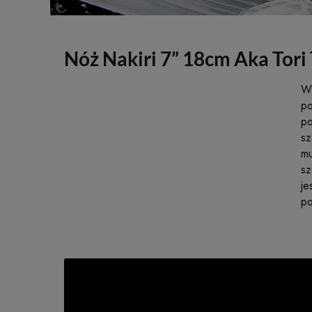
Nóż Nakiri 7” 18cm Aka Tori
W 
po
po
sz
mu
sz
je
po