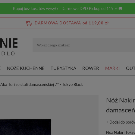
Kupuj bez kosztów wysyłki! Darmowe DPD Pickup od 119 zł 🚚
DARMOWA DOSTAWA
od 119,00 zł
E
NOŻE KUCHENNE
TURYSTYKA
ROWER
MARKI
OUT
Aka Tori ze stali damasceńskiej 7" - Tokyo Black
Nóż Nakir
damasceńs
+ Dodaj do poró
Nóż Nakiri Tokyo