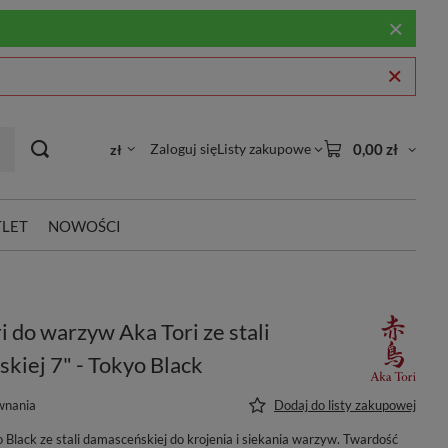
Zaloguj się
Listy zakupowe
0,00 zł
zł
LET
NOWOŚCI
i do warzyw Aka Tori ze stali
kiej 7" - Tokyo Black
wnania
Dodaj do listy zakupowej
 Black ze stali damasceńskiej do krojenia i siekania warzyw. Twardość