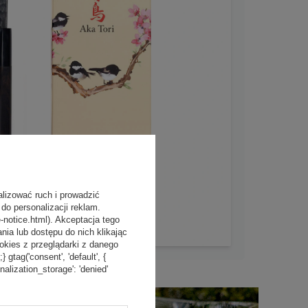
alizować ruch i prowadzić
do personalizacji reklam.
-notice.html). Akceptacja tego
a lub dostępu do nich klikając
kies z przeglądarki z danego
tag('consent', 'default', {
onalization_storage': 'denied'