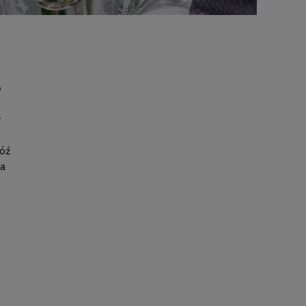
o
y
nóź
ia