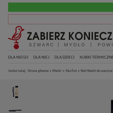
DLA NIEGO
DLA NIEJ
DLA DZIECI
KUBKI TERMICZN
Jesteś tutaj:
Strona główna
Marki
AkaTori
Nóż Nakiri do warzyw 