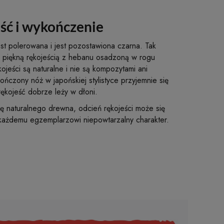
ść i wykończenie
e jest polerowana i jest pozostawiona czarna. Tak
z piękną rękojeścią z hebanu osadzoną w rogu
ojeści są naturalne i nie są kompozytami ani
czony nóż w japońskiej stylistyce przyjemnie się
rękojeść dobrze leży w dłoni.
rę naturalnego drewna, odcień rękojeści może się
 każdemu egzemplarzowi niepowtarzalny charakter.