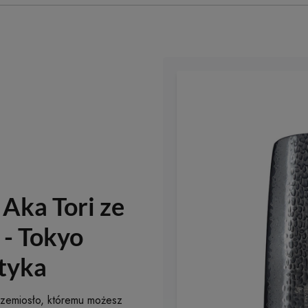
Aka Tori ze
 - Tokyo
styka
zemiosło, któremu możesz