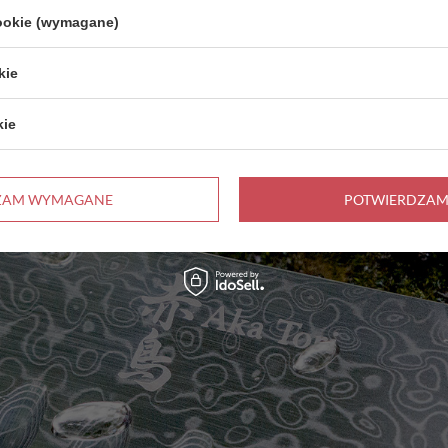
cookie (wymagane)
kie
kie
ZAM WYMAGANE
POTWIERDZAM