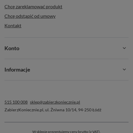
Chcę zareklamować produkt
Chcę odstąpić od umowy
Kontakt
Konto
Informacje
515 100 008
sklep@zabierzkoniecznie.pl
ZabierzKoniecznie.pl
,
ul. Żniwna 10/14
,
94-250
Łódź
W sklepie prezentujemy ceny brutto (z VAT).