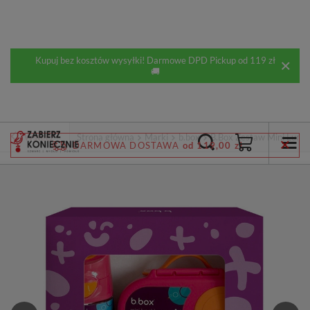
Kupuj bez kosztów wysyłki! Darmowe DPD Pickup od 119 zł
🚚
Wstecz
Strona główna
Marki
b.box
B.Box Zestaw Mini Lunch
DARMOWA DOSTAWA
od 119,00 zł