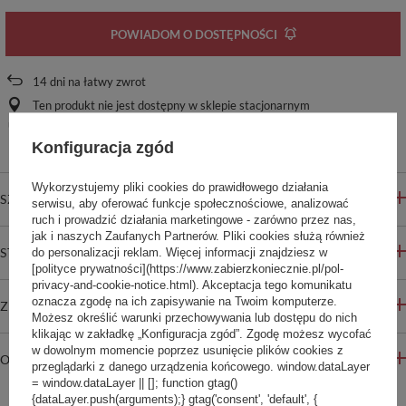
POWIADOM O DOSTĘPNOŚCI
14
dni na łatwy zwrot
Ten produkt nie jest dostępny w sklepie stacjonarnym
Bezpieczne zakupy
Konfiguracja zgód
Wykorzystujemy pliki cookies do prawidłowego działania
SZCZEGÓŁOWE INFORMACJE
serwisu, aby oferować funkcje społecznościowe, analizować
ruch i prowadzić działania marketingowe - zarówno przez nas,
jak i naszych Zaufanych Partnerów. Pliki cookies służą również
STREFA REKOMENDACJI
do personalizacji reklam. Więcej informacji znajdziesz w
[polityce prywatności](https://www.zabierzkoniecznie.pl/pol-
privacy-and-cookie-notice.html). Akceptacja tego komunikatu
oznacza zgodę na ich zapisywanie na Twoim komputerze.
ZADAJ PYTANIE
Możesz określić warunki przechowywania lub dostępu do nich
klikając w zakładkę „Konfiguracja zgód”. Zgodę możesz wycofać
w dowolnym momencie poprzez usunięcie plików cookies z
OPINIE
przeglądarki z danego urządzenia końcowego. window.dataLayer
= window.dataLayer || []; function gtag()
{dataLayer.push(arguments);} gtag('consent', 'default', {