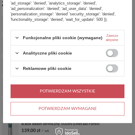
ZABIERZ JESZCZE :)
'ad_storage': 'denied', 'analytics_storage': 'denied',
'ad_personalization': 'denied', 'ad_user_data': 'denied',
'personalization_storage': 'denied' 'security_storage': 'denied',
B.Box Bidon termiczny 500ml Strawberry Shake
'functionality_storage': 'denied', 'wait_for_update': 500 });
139,00 zł
/
szt.
Zawsze
Funkcjonalne pliki cookie (wymagane)
B.Box Bidon termiczny 500ml Indigo Rose
aktywne
139,00 zł
/
szt.
Analityczne pliki cookie
B.Box Butelka termiczna 690ml Olive
149,00 zł
/
szt.
Reklamowe pliki cookie
b.box Butelka termiczna 690 ml – Midnight
149,00 zł
/
szt.
POTWIERDZAM WSZYSTKIE
B.Box Butelka termiczna 690ml Spearmint
POTWIERDZAM WYMAGANE
149,00 zł
/
szt.
B.Box Bidon termiczny 500ml Emerald Forest
139,00 zł
/
szt.