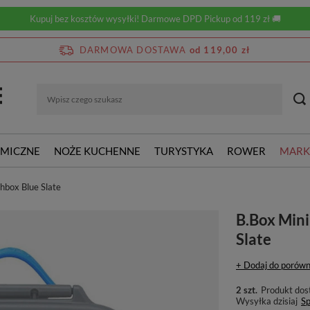
Kupuj bez kosztów wysyłki! Darmowe DPD Pickup od 119 zł 🚚
DARMOWA DOSTAWA
od 119,00 zł
RMICZNE
NOŻE KUCHENNE
TURYSTYKA
ROWER
MARK
chbox Blue Slate
B.Box Mini
Slate
+ Dodaj do porówn
2 szt.
Produkt dos
Wysyłka
dzisiaj
Sp