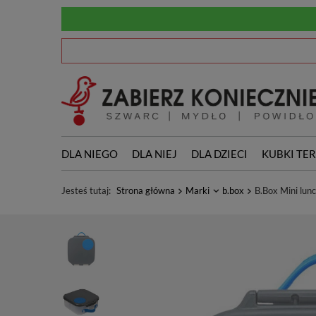
DLA NIEGO
DLA NIEJ
DLA DZIECI
KUBKI TE
Jesteś tutaj:
Strona główna
Marki
b.box
B.Box Mini lun