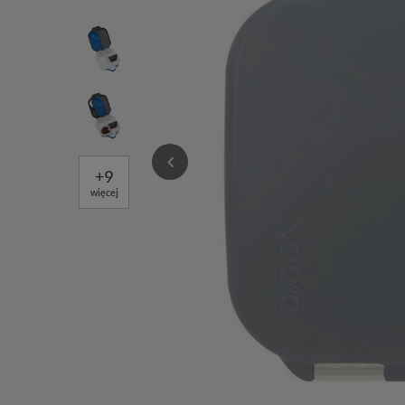
+
9
więcej