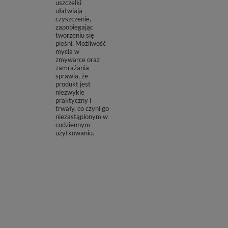
uszczelki
ułatwiają
czyszczenie,
zapobiegając
tworzeniu się
pleśni. Możliwość
mycia w
zmywarce oraz
zamrażania
sprawia, że
produkt jest
niezwykle
praktyczny i
trwały, co czyni go
niezastąpionym w
codziennym
użytkowaniu.