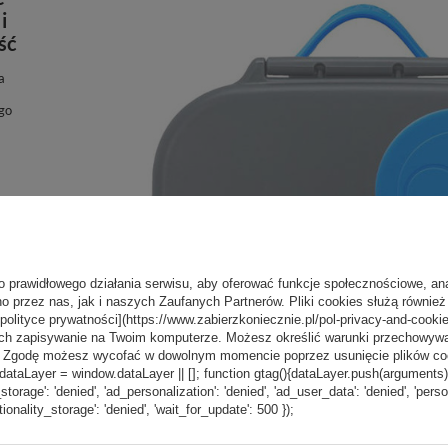
i
ść
a
ego
o prawidłowego działania serwisu, aby oferować funkcje społecznościowe, an
t
o przez nas, jak i naszych Zaufanych Partnerów. Pliki cookies służą również 
a
[polityce prywatności](https://www.zabierzkoniecznie.pl/pol-privacy-and-cookie
ch zapisywanie na Twoim komputerze. Możesz określić warunki przechowywani
”. Zgodę możesz wycofać w dowolnym momencie poprzez usunięcie plików coo
aLayer = window.dataLayer || []; function gtag(){dataLayer.push(arguments);} g
_storage': 'denied', 'ad_personalization': 'denied', 'ad_user_data': 'denied', 'pers
tionality_storage': 'denied', 'wait_for_update': 500 });