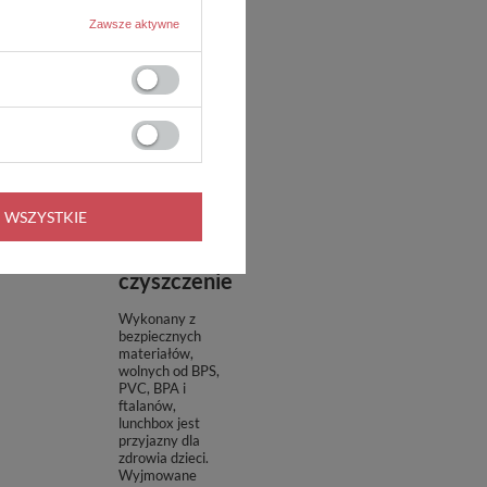
Zawsze aktywne
Bezpieczne
 WSZYSTKIE
materiały i
łatwe
czyszczenie
Wykonany z
bezpiecznych
materiałów,
wolnych od BPS,
PVC, BPA i
ftalanów,
lunchbox jest
przyjazny dla
zdrowia dzieci.
Wyjmowane