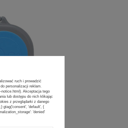
alizować ruch i prowadzić
do personalizacji reklam.
-notice.html). Akceptacja tego
a lub dostępu do nich klikając
kies z przeglądarki z danego
tag('consent', 'default', {
onalization_storage': 'denied'