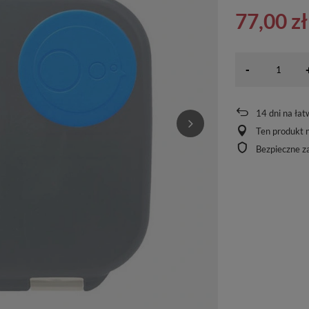
77,00 zł
-
14
dni na łat
Ten produkt n
Bezpieczne z