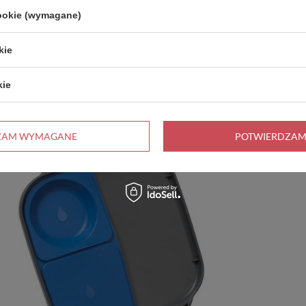
cookie (wymagane)
go
kie
kie
ZAM WYMAGANE
POTWIERDZAM