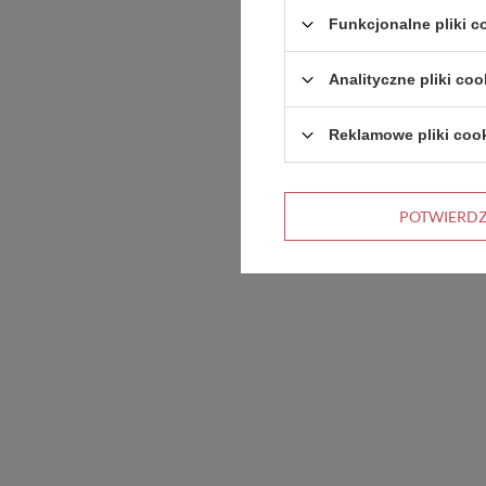
zróżnicowane
Funkcjonalne pliki 
posiłki dla swoje
dziecka.
Analityczne pliki coo
Reklamowe pliki coo
POTWIERD