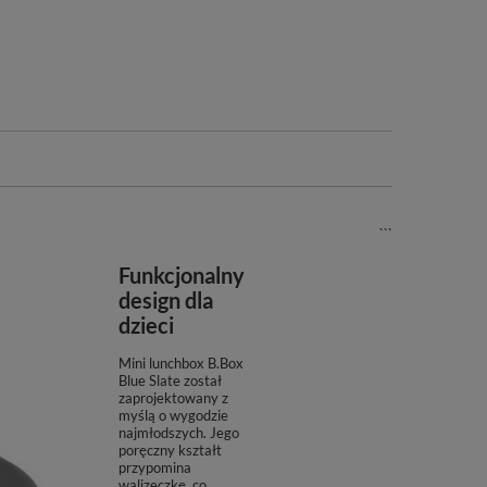
```
Funkcjonalny
design dla
dzieci
Mini lunchbox B.Box
Blue Slate został
zaprojektowany z
myślą o wygodzie
najmłodszych. Jego
poręczny kształt
przypomina
walizeczkę, co