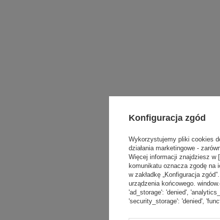
Konfiguracja zgód
Wykorzystujemy pliki cookies d
działania marketingowe - zarówn
Więcej informacji znajdziesz w 
komunikatu oznacza zgodę na i
w zakładkę „Konfiguracja zgód
urządzenia końcowego. window.dat
'ad_storage': 'denied', 'analytics
'security_storage': 'denied', 'func