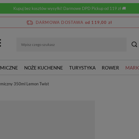
Kupuj bez kosztów wysyłki! Darmowe DPD Pickup od 119 zł 🚚
DARMOWA DOSTAWA
od 119,00 zł
RMICZNE
NOŻE KUCHENNE
TURYSTYKA
ROWER
MARK
ermiczny 350ml Lemon Twist