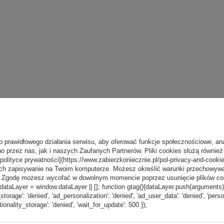
o prawidłowego działania serwisu, aby oferować funkcje społecznościowe, an
o przez nas, jak i naszych Zaufanych Partnerów. Pliki cookies służą również 
[polityce prywatności](https://www.zabierzkoniecznie.pl/pol-privacy-and-cookie
ch zapisywanie na Twoim komputerze. Możesz określić warunki przechowywani
”. Zgodę możesz wycofać w dowolnym momencie poprzez usunięcie plików coo
aLayer = window.dataLayer || []; function gtag(){dataLayer.push(arguments);} g
_storage': 'denied', 'ad_personalization': 'denied', 'ad_user_data': 'denied', 'pers
tionality_storage': 'denied', 'wait_for_update': 500 });