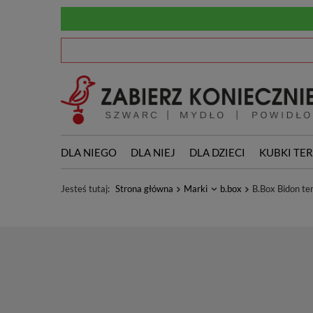
DLA NIEGO
DLA NIEJ
DLA DZIECI
KUBKI TE
Jesteś tutaj:
Strona główna
Marki
b.box
B.Box Bidon t