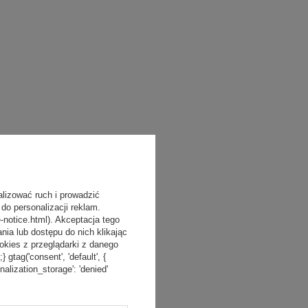
alizować ruch i prowadzić
do personalizacji reklam.
-notice.html). Akceptacja tego
a lub dostępu do nich klikając
kies z przeglądarki z danego
tag('consent', 'default', {
onalization_storage': 'denied'