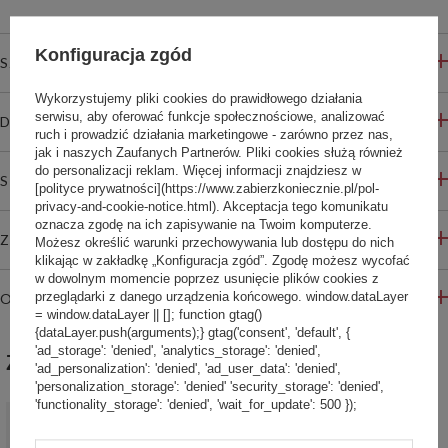
Konfiguracja zgód
SZCZEGÓŁOWE INFORMACJE
Wykorzystujemy pliki cookies do prawidłowego działania
serwisu, aby oferować funkcje społecznościowe, analizować
DO POBRANIA
ruch i prowadzić działania marketingowe - zarówno przez nas,
jak i naszych Zaufanych Partnerów. Pliki cookies służą również
do personalizacji reklam. Więcej informacji znajdziesz w
STREFA REKOMENDACJI
[polityce prywatności](https://www.zabierzkoniecznie.pl/pol-
privacy-and-cookie-notice.html). Akceptacja tego komunikatu
oznacza zgodę na ich zapisywanie na Twoim komputerze.
ZADAJ PYTANIE
Możesz określić warunki przechowywania lub dostępu do nich
klikając w zakładkę „Konfiguracja zgód”. Zgodę możesz wycofać
w dowolnym momencie poprzez usunięcie plików cookies z
przeglądarki z danego urządzenia końcowego. window.dataLayer
OPINIE
= window.dataLayer || []; function gtag()
{dataLayer.push(arguments);} gtag('consent', 'default', {
'ad_storage': 'denied', 'analytics_storage': 'denied',
ZABIERZ JESZCZE :)
'ad_personalization': 'denied', 'ad_user_data': 'denied',
'personalization_storage': 'denied' 'security_storage': 'denied',
'functionality_storage': 'denied', 'wait_for_update': 500 });
Kubek termiczny Contigo West Loop 2.0 470 ml - Electric -
czarny