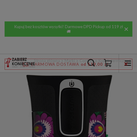
Kupuj bez kosztów wysyłki! Darmowe DPD Pickup od 119 zł
🚚
Wstecz
Strona główna
Marki
Contigo
Kubek termiczny Cont
DARMOWA DOSTAWA
od 119,00 zł