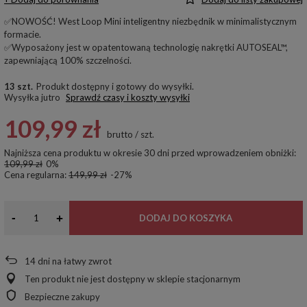
✅NOWOŚĆ! West Loop Mini inteligentny niezbędnik w minimalistycznym
formacie.
✅Wyposażony jest w opatentowaną technologię nakrętki AUTOSEAL™,
zapewniającą 100% szczelności.
13 szt.
Produkt dostępny i gotowy do wysyłki
Wysyłka
jutro
Sprawdź czasy i koszty wysyłki
109,99 zł
brutto
/
szt.
Najniższa cena produktu w okresie 30 dni przed wprowadzeniem obniżki:
109,99 zł
0%
Cena regularna:
149,99 zł
-27%
-
+
DODAJ DO KOSZYKA
14
dni na łatwy zwrot
Ten produkt nie jest dostępny w sklepie stacjonarnym
Bezpieczne zakupy