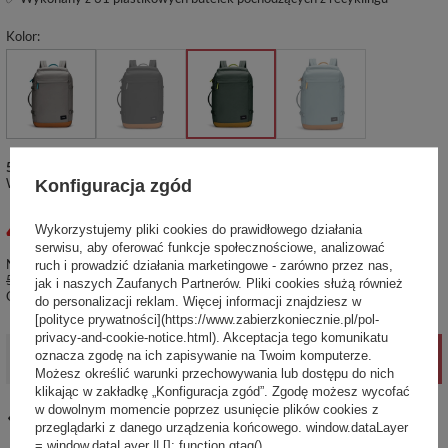
Kolor
5 szt.
Produkt dostępny i gotowy do wysyłki
Wysyłka
w poniedziałek
Sprawdź czasy i koszty wysyłki
Konfiguracja zgód
499,99 zł
Wykorzystujemy pliki cookies do prawidłowego działania
brutto
/
szt.
serwisu, aby oferować funkcje społecznościowe, analizować
Najniższa cena produktu w okresie 30 dni przed wprowadzeniem obniżki:
ruch i prowadzić działania marketingowe - zarówno przez nas,
578,99 zł
-13%
jak i naszych Zaufanych Partnerów. Pliki cookies służą również
Cena regularna:
769,99 zł
-35%
do personalizacji reklam. Więcej informacji znajdziesz w
[polityce prywatności](https://www.zabierzkoniecznie.pl/pol-
privacy-and-cookie-notice.html). Akceptacja tego komunikatu
oznacza zgodę na ich zapisywanie na Twoim komputerze.
-
+
DODAJ DO KOSZYKA
Możesz określić warunki przechowywania lub dostępu do nich
klikając w zakładkę „Konfiguracja zgód”. Zgodę możesz wycofać
w dowolnym momencie poprzez usunięcie plików cookies z
14
dni na łatwy zwrot
przeglądarki z danego urządzenia końcowego. window.dataLayer
= window.dataLayer || []; function gtag()