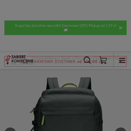
Kupuj bez kosztów wysyłki! Darmowe DPD Pickup od 119 zł
🚚
Wstecz
Strona główna
Marki
Pacsafe
Plecak kabinowy antyk
DARMOWA DOSTAWA
od 119,00 zł