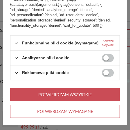
Ten produkt nie jest dostępny w sklepie stacjonarnym
{dataLayer.push(arguments);} gtag('consent', 'default', {
Bezpieczne zakupy
'ad_storage': 'denied', 'analytics_storage': 'denied',
'ad_personalization': 'denied', 'ad_user_data': 'denied',
'personalization_storage': 'denied' 'security_storage': 'denied',
'functionality_storage': 'denied', 'wait_for_update': 500 });
SZCZEGÓŁOWE INFORMACJE
Zawsze
Funkcjonalne pliki cookie (wymagane)
aktywne
STREFA REKOMENDACJI
Analityczne pliki cookie
ZADAJ PYTANIE
Reklamowe pliki cookie
OPINIE
POTWIERDZAM WSZYSTKIE
ZABIERZ JESZCZE :)
POTWIERDZAM WYMAGANE
PROMOCJA
Plecak kabinowy antykradzieżowy Pacsafe Go 44 l - szary
499,99 zł
/
szt.