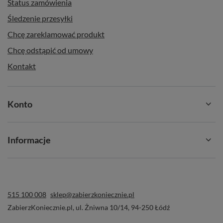
Status zamówienia
Śledzenie przesyłki
Chcę zareklamować produkt
Chcę odstąpić od umowy
Kontakt
Konto
Informacje
515 100 008
sklep@zabierzkoniecznie.pl
ZabierzKoniecznie.pl
,
ul. Żniwna 10/14
,
94-250
Łódź