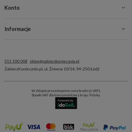
Konto
Informacje
515 100 008
sklep@zabierzkoniecznie.pl
ZabierzKoniecznie.pl
,
ul. Żniwna 10/14
,
94-250
Łódź
W sklepie prezentujemy ceny brutto (z VAT).
Stawki VAT dla konsumentów z kraju:
Polska
.