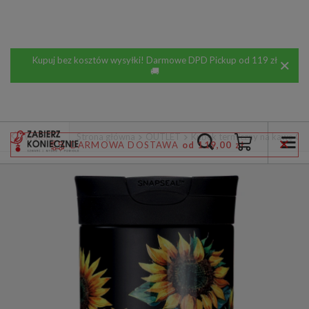
Kupuj bez kosztów wysyłki! Darmowe DPD Pickup od 119 zł
🚚
Wstecz
Strona główna
OUTLET
Kubek termiczny na kawę Con
DARMOWA DOSTAWA
od 119,00 zł