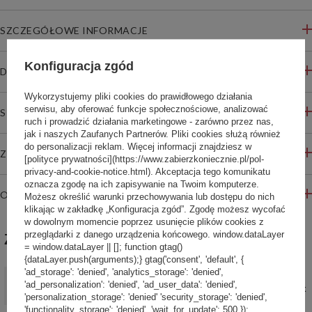
SZCZEGÓŁOWE INFORMACJE
Konfiguracja zgód
DO POBRANIA
Wykorzystujemy pliki cookies do prawidłowego działania
serwisu, aby oferować funkcje społecznościowe, analizować
STREFA REKOMENDACJI
ruch i prowadzić działania marketingowe - zarówno przez nas,
jak i naszych Zaufanych Partnerów. Pliki cookies służą również
do personalizacji reklam. Więcej informacji znajdziesz w
ZADAJ PYTANIE
[polityce prywatności](https://www.zabierzkoniecznie.pl/pol-
privacy-and-cookie-notice.html). Akceptacja tego komunikatu
oznacza zgodę na ich zapisywanie na Twoim komputerze.
OPINIE
Możesz określić warunki przechowywania lub dostępu do nich
klikając w zakładkę „Konfiguracja zgód”. Zgodę możesz wycofać
w dowolnym momencie poprzez usunięcie plików cookies z
przeglądarki z danego urządzenia końcowego. window.dataLayer
ZABIERZ JESZCZE :)
= window.dataLayer || []; function gtag()
{dataLayer.push(arguments);} gtag('consent', 'default', {
'ad_storage': 'denied', 'analytics_storage': 'denied',
PROMOCJA
'ad_personalization': 'denied', 'ad_user_data': 'denied',
Kubek termiczny Contigo West Loop Mini 300ml - biały metalik
'personalization_storage': 'denied' 'security_storage': 'denied',
82,00 zł
/
szt.
'functionality_storage': 'denied', 'wait_for_update': 500 });