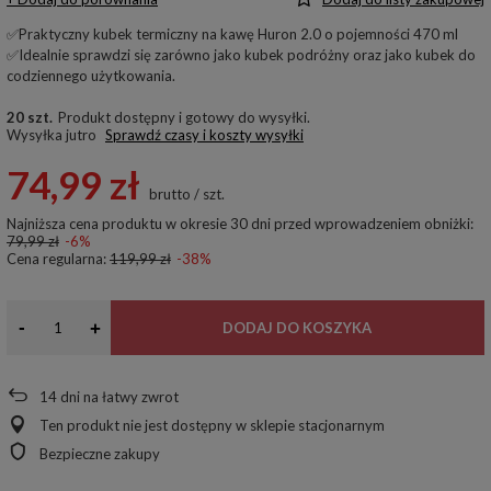
✅Praktyczny kubek termiczny na kawę Huron 2.0 o pojemności 470 ml
✅Idealnie sprawdzi się zarówno jako kubek podróżny oraz jako kubek do
codziennego użytkowania.
20 szt.
Produkt dostępny i gotowy do wysyłki
Wysyłka
jutro
Sprawdź czasy i koszty wysyłki
74,99 zł
brutto
/
szt.
Najniższa cena produktu w okresie 30 dni przed wprowadzeniem obniżki:
79,99 zł
-6%
Cena regularna:
119,99 zł
-38%
-
+
DODAJ DO KOSZYKA
14
dni na łatwy zwrot
Ten produkt nie jest dostępny w sklepie stacjonarnym
Bezpieczne zakupy