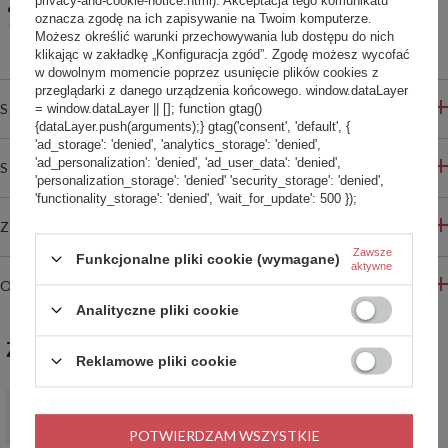
privacy-and-cookie-notice.html). Akceptacja tego komunikatu
Udostępnij konfigurację
oznacza zgodę na ich zapisywanie na Twoim komputerze.
Bezpieczne zakupy
Możesz określić warunki przechowywania lub dostępu do nich
klikając w zakładkę „Konfiguracja zgód”. Zgodę możesz wycofać
w dowolnym momencie poprzez usunięcie plików cookies z
przeglądarki z danego urządzenia końcowego. window.dataLayer
SZCZEGÓŁOWE INFORMACJE
= window.dataLayer || []; function gtag()
{dataLayer.push(arguments);} gtag('consent', 'default', {
'ad_storage': 'denied', 'analytics_storage': 'denied',
'ad_personalization': 'denied', 'ad_user_data': 'denied',
STREFA REKOMENDACJI
'personalization_storage': 'denied' 'security_storage': 'denied',
'functionality_storage': 'denied', 'wait_for_update': 500 });
ZADAJ PYTANIE
Zawsze
Funkcjonalne pliki cookie (wymagane)
aktywne
OPINIE
Analityczne pliki cookie
ZABIERZ JESZCZE :)
Reklamowe pliki cookie
PROMOCJA
Kubek termiczny Contigo West Loop 2.0 470 ml - Glamour
POTWIERDZAM WSZYSTKIE
Black