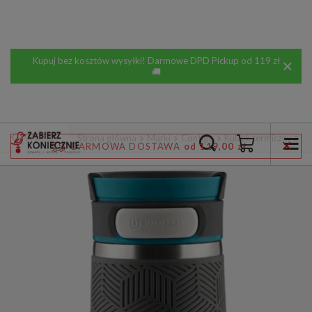
Kupuj bez kosztów wysyłki! Darmowe DPD Pickup od 119 zł
🚚
Wstecz
Strona główna
Marki
Contigo
Kubek termiczny z gr
DARMOWA DOSTAWA
od 119,00 zł