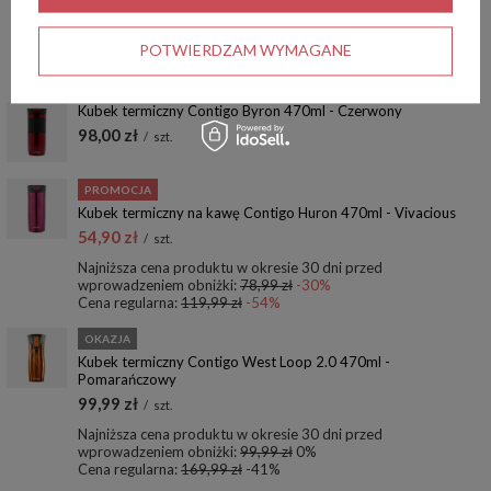
119,00 zł
/
szt.
Najniższa cena produktu w okresie 30 dni przed
POTWIERDZAM WYMAGANE
wprowadzeniem obniżki:
139,99 zł
-14%
Cena regularna:
169,99 zł
-30%
Kubek termiczny Contigo Byron 470ml - Czerwony
98,00 zł
/
szt.
PROMOCJA
Kubek termiczny na kawę Contigo Huron 470ml - Vivacious
54,90 zł
/
szt.
Najniższa cena produktu w okresie 30 dni przed
wprowadzeniem obniżki:
78,99 zł
-30%
Cena regularna:
119,99 zł
-54%
OKAZJA
Kubek termiczny Contigo West Loop 2.0 470ml -
Pomarańczowy
99,99 zł
/
szt.
Najniższa cena produktu w okresie 30 dni przed
wprowadzeniem obniżki:
99,99 zł
0%
Cena regularna:
169,99 zł
-41%