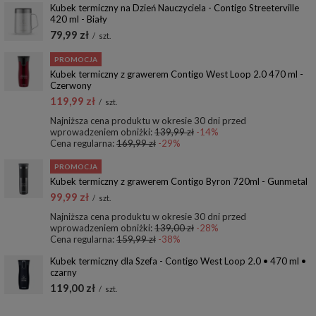
Kubek termiczny na Dzień Nauczyciela - Contigo Streeterville
420 ml - Biały
79,99 zł
/
szt.
PROMOCJA
Kubek termiczny z grawerem Contigo West Loop 2.0 470 ml -
Czerwony
119,99 zł
/
szt.
Najniższa cena produktu w okresie 30 dni przed
wprowadzeniem obniżki:
139,99 zł
-14%
Cena regularna:
169,99 zł
-29%
PROMOCJA
Kubek termiczny z grawerem Contigo Byron 720ml - Gunmetal
99,99 zł
/
szt.
Najniższa cena produktu w okresie 30 dni przed
wprowadzeniem obniżki:
139,00 zł
-28%
Cena regularna:
159,99 zł
-38%
Kubek termiczny dla Szefa - Contigo West Loop 2.0 • 470 ml •
czarny
119,00 zł
/
szt.