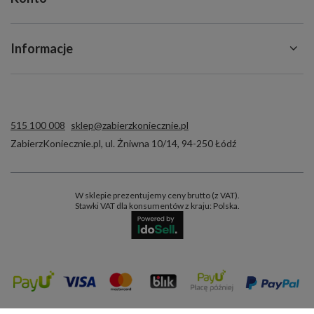
Informacje
515 100 008
sklep@zabierzkoniecznie.pl
ZabierzKoniecznie.pl
,
ul. Żniwna 10/14
,
94-250
Łódź
W sklepie prezentujemy ceny brutto (z VAT).
Stawki VAT dla konsumentów z kraju:
Polska
.