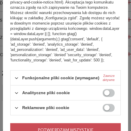
privacy-and-cookie-notice.html). Akceptacja tego komunikatu
DO POBRANIA
oznacza zgodę na ich zapisywanie na Twoim komputerze.
Możesz określić warunki przechowywania lub dostępu do nich
klikając w zakładkę „Konfiguracja zgód”. Zgodę możesz wycofać
STREFA REKOMENDACJI
w dowolnym momencie poprzez usunięcie plików cookies z
przeglądarki z danego urządzenia końcowego. window.dataLayer
= window.dataLayer || []; function gtag()
ZADAJ PYTANIE
{dataLayer.push(arguments);} gtag('consent', 'default', {
'ad_storage': 'denied', 'analytics_storage': 'denied',
'ad_personalization': 'denied', 'ad_user_data': 'denied',
OPINIE
'personalization_storage': 'denied' 'security_storage': 'denied',
'functionality_storage': 'denied', 'wait_for_update': 500 });
ZABIERZ JESZCZE :)
Zawsze
Funkcjonalne pliki cookie (wymagane)
aktywne
PROMOCJA
Analityczne pliki cookie
Kubek termiczny dla Taty Contigo West Loop 2.0 470ml -
Granat Mat
119,99 zł
/
szt.
Reklamowe pliki cookie
Najniższa cena produktu w okresie 30 dni przed
wprowadzeniem obniżki:
139,99 zł
-14%
Cena regularna:
169,99 zł
-29%
POTWIERDZAM WSZYSTKIE