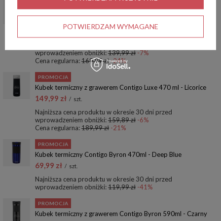
PROMOCJA
Kubek termiczny Contigo West Loop 3.0 470ml - Najlepszy
Tata - Czarny Mat
POTWIERDZAM WYMAGANE
129,99 zł
/
szt.
Najniższa cena produktu w okresie 30 dni przed
wprowadzeniem obniżki:
139,99 zł
-7%
Cena regularna:
169,99 zł
-24%
PROMOCJA
Kubek termiczny z grawerem Contigo Luxe 470 ml - Licorice
149,99 zł
/
szt.
Najniższa cena produktu w okresie 30 dni przed
wprowadzeniem obniżki:
159,89 zł
-6%
Cena regularna:
189,99 zł
-21%
PROMOCJA
Kubek termiczny Contigo Byron 470ml - Deep Blue
69,99 zł
/
szt.
Najniższa cena produktu w okresie 30 dni przed
wprowadzeniem obniżki:
119,99 zł
-41%
PROMOCJA
Kubek termiczny z grawerem Contigo Byron 590ml - Czarny