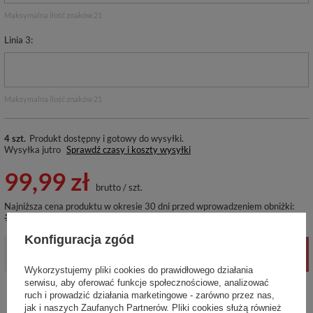
Maksymalna ilość znaków 21
Linia 3
Maksymalna ilość znaków 21
4 szt.
Produkt dostępny i gotowy do wysyłki
Wysyłka
jutro
Sprawdź czasy i koszty wysyłki
99,99 zł
brutto
/
szt.
Najniższa cena produktu w okresie 30 dni przed wprowadzeniem obniżki:
139,99 zł
-28%
Konfiguracja zgód
-
+
DODAJ DO KOSZYKA
Wykorzystujemy pliki cookies do prawidłowego działania
serwisu, aby oferować funkcje społecznościowe, analizować
ruch i prowadzić działania marketingowe - zarówno przez nas,
Ten produkt nie jest dostępny w sklepie stacjonarnym
jak i naszych Zaufanych Partnerów. Pliki cookies służą również