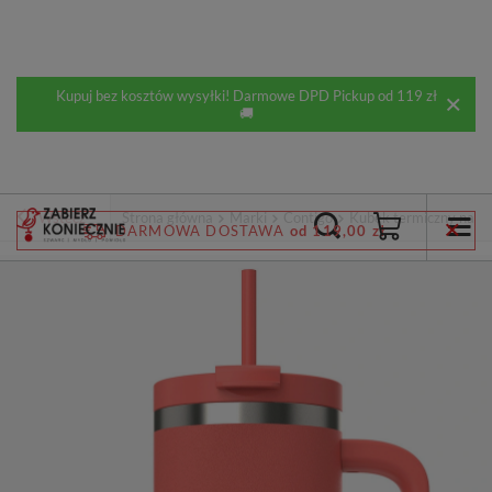
Kupuj bez kosztów wysyłki! Darmowe DPD Pickup od 119 zł
🚚
Wstecz
Strona główna
Marki
Contigo
Kubek termiczny na wo
DARMOWA DOSTAWA
od 119,00 zł