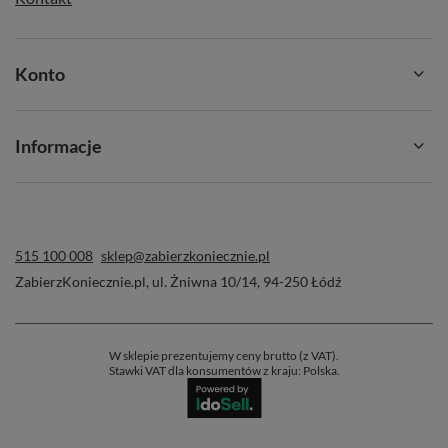
Konto
Informacje
515 100 008
sklep@zabierzkoniecznie.pl
ZabierzKoniecznie.pl
,
ul. Żniwna 10/14
,
94-250
Łódź
W sklepie prezentujemy ceny brutto (z VAT).
Stawki VAT dla konsumentów z kraju:
Polska
.