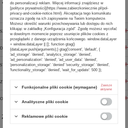
Udostępnij konfigurację
do personalizacji reklam. Więcej informacji znajdziesz w
[polityce prywatności](https://www.zabierzkoniecznie.pl/pol-
Bezpieczne zakupy
privacy-and-cookie-notice.html). Akceptacja tego komunikatu
oznacza zgodę na ich zapisywanie na Twoim komputerze.
Możesz określić warunki przechowywania lub dostępu do nich
klikając w zakładkę „Konfiguracja zgód”. Zgodę możesz wycofać
SZCZEGÓŁOWE INFORMACJE
w dowolnym momencie poprzez usunięcie plików cookies z
przeglądarki z danego urządzenia końcowego. window.dataLayer
= window.dataLayer || []; function gtag()
DO POBRANIA
{dataLayer.push(arguments);} gtag('consent', 'default', {
'ad_storage': 'denied', 'analytics_storage': 'denied',
'ad_personalization': 'denied', 'ad_user_data': 'denied',
STREFA REKOMENDACJI
'personalization_storage': 'denied' 'security_storage': 'denied',
'functionality_storage': 'denied', 'wait_for_update': 500 });
ZADAJ PYTANIE
Zawsze
Funkcjonalne pliki cookie (wymagane)
aktywne
OPINIE
Analityczne pliki cookie
ZABIERZ JESZCZE :)
Reklamowe pliki cookie