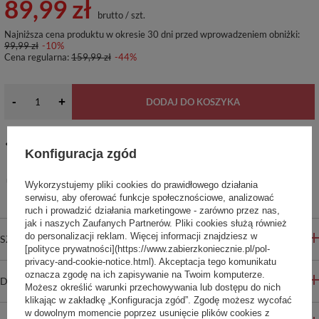
89,99 zł
brutto
/
szt.
Najniższa cena produktu w okresie 30 dni przed wprowadzeniem obniżki:
99,99 zł
-10%
Cena regularna:
159,99 zł
-44%
-
+
DODAJ DO KOSZYKA
14
dni na łatwy zwrot
Konfiguracja zgód
Ten produkt nie jest dostępny w sklepie stacjonarnym
Bezpieczne zakupy
Wykorzystujemy pliki cookies do prawidłowego działania
serwisu, aby oferować funkcje społecznościowe, analizować
ruch i prowadzić działania marketingowe - zarówno przez nas,
jak i naszych Zaufanych Partnerów. Pliki cookies służą również
do personalizacji reklam. Więcej informacji znajdziesz w
SZCZEGÓŁOWE INFORMACJE
[polityce prywatności](https://www.zabierzkoniecznie.pl/pol-
privacy-and-cookie-notice.html). Akceptacja tego komunikatu
oznacza zgodę na ich zapisywanie na Twoim komputerze.
DO POBRANIA
Możesz określić warunki przechowywania lub dostępu do nich
klikając w zakładkę „Konfiguracja zgód”. Zgodę możesz wycofać
w dowolnym momencie poprzez usunięcie plików cookies z