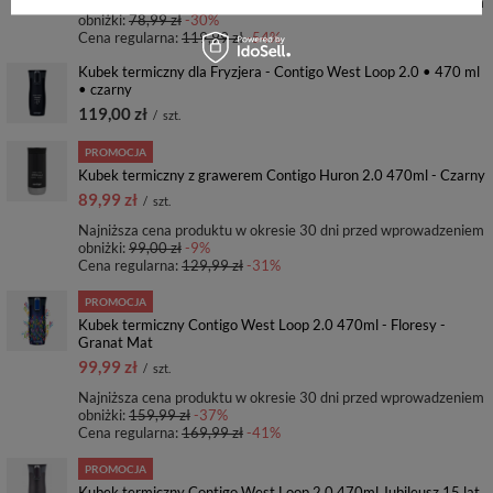
Najniższa cena produktu w okresie 30 dni przed wprowadzeniem
obniżki:
78,99 zł
-30%
Cena regularna:
119,99 zł
-54%
Kubek termiczny dla Fryzjera - Contigo West Loop 2.0 • 470 ml
• czarny
119,00 zł
/
szt.
PROMOCJA
Kubek termiczny z grawerem Contigo Huron 2.0 470ml - Czarny
89,99 zł
/
szt.
Najniższa cena produktu w okresie 30 dni przed wprowadzeniem
obniżki:
99,00 zł
-9%
Cena regularna:
129,99 zł
-31%
PROMOCJA
Kubek termiczny Contigo West Loop 2.0 470ml - Floresy -
Granat Mat
99,99 zł
/
szt.
Najniższa cena produktu w okresie 30 dni przed wprowadzeniem
obniżki:
159,99 zł
-37%
Cena regularna:
169,99 zł
-41%
PROMOCJA
Kubek termiczny Contigo West Loop 2.0 470ml Jubileusz 15 lat