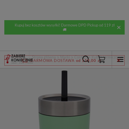
Kupuj bez kosztów wysyłki! Darmowe DPD Pickup od 119 zł
🚚
Wstecz
Strona główna
Marki
Contigo
Kubek termiczny ze s
DARMOWA DOSTAWA
od 119,00 zł