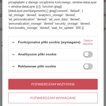
STREFA REKOMENDACJI
przeglądarki z danego urządzenia końcowego. window.dataLayer
= window.dataLayer || []; function gtag()
{dataLayer.push(arguments);} gtag('consent', 'default', {
ZADAJ PYTANIE
'ad_storage': 'denied', 'analytics_storage': 'denied',
'ad_personalization': 'denied', 'ad_user_data': 'denied',
'personalization_storage': 'denied' 'security_storage': 'denied',
'functionality_storage': 'denied', 'wait_for_update': 500 });
OPINIE
Zawsze
Funkcjonalne pliki cookie (wymagane)
ZABIERZ JESZCZE :)
aktywne
Analityczne pliki cookie
Kubek termiczny Contigo West Loop 2.0 470 ml - Lemon -
czarny
139,99 zł
/
szt.
Reklamowe pliki cookie
Kubek termiczny Contigo West Loop 2.0 470ml - Super Mama -
Biscay Bay
129,99 zł
/
szt.
POTWIERDZAM WSZYSTKIE
PROMOCJA
Kubek termiczny na kawę Contigo Huron 470ml - Vivacious
POTWIERDZAM WYMAGANE
54,90 zł
/
szt.