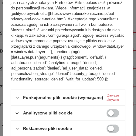
Udostępnij konfigurację
jak i naszych Zaufanych Partnerów. Pliki cookies służą również
do personalizacji reklam. Więcej informacji znajdziesz w
Bezpieczne zakupy
[polityce prywatności](https://www.zabierzkoniecznie.pl/pol-
privacy-and-cookie-notice.html). Akceptacja tego komunikatu
oznacza zgodę na ich zapisywanie na Twoim komputerze.
Możesz określić warunki przechowywania lub dostępu do nich
SZCZEGÓŁOWE INFORMACJE
klikając w zakładkę „Konfiguracja zgód”. Zgodę możesz wycofać
w dowolnym momencie poprzez usunięcie plików cookies z
przeglądarki z danego urządzenia końcowego. window.dataLayer
DO POBRANIA
= window.dataLayer || []; function gtag()
{dataLayer.push(arguments);} gtag('consent', 'default', {
'ad_storage': 'denied', 'analytics_storage': 'denied',
'ad_personalization': 'denied', 'ad_user_data': 'denied',
STREFA REKOMENDACJI
'personalization_storage': 'denied' 'security_storage': 'denied',
'functionality_storage': 'denied', 'wait_for_update': 500 });
ZADAJ PYTANIE
Zawsze
Funkcjonalne pliki cookie (wymagane)
aktywne
OPINIE
Analityczne pliki cookie
ZABIERZ JESZCZE :)
Reklamowe pliki cookie