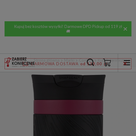
Kupuj bez kosztów wysyłki! Darmowe DPD Pickup od 119 zł
🚚
Wstecz
Strona główna
Marki
Contigo
Kubek termiczny z g
DARMOWA DOSTAWA
od 119,00 zł