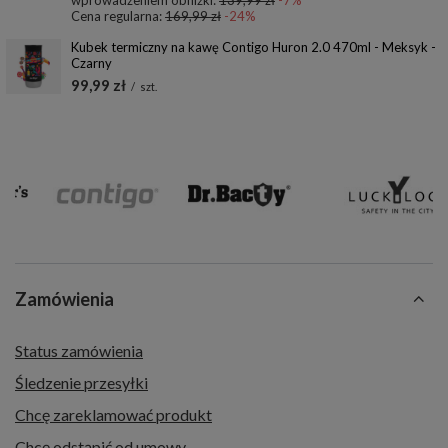
wprowadzeniem obniżki:
139,99 zł
-7%
Cena regularna:
169,99 zł
-24%
Kubek termiczny na kawę Contigo Huron 2.0 470ml - Meksyk -
Czarny
99,99 zł
/
szt.
Zamówienia
Status zamówienia
Śledzenie przesyłki
Chcę zareklamować produkt
Chcę odstąpić od umowy