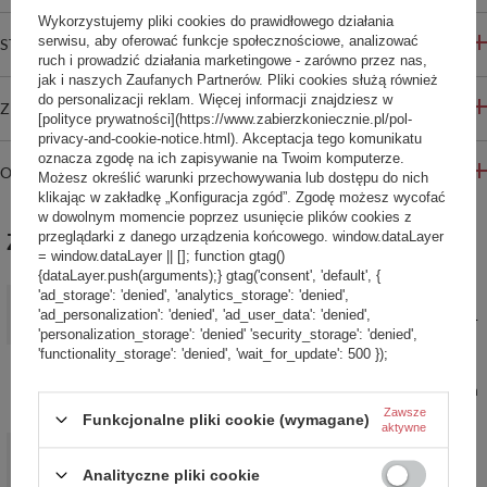
Wykorzystujemy pliki cookies do prawidłowego działania
serwisu, aby oferować funkcje społecznościowe, analizować
STREFA REKOMENDACJI
ruch i prowadzić działania marketingowe - zarówno przez nas,
jak i naszych Zaufanych Partnerów. Pliki cookies służą również
do personalizacji reklam. Więcej informacji znajdziesz w
ZADAJ PYTANIE
[polityce prywatności](https://www.zabierzkoniecznie.pl/pol-
privacy-and-cookie-notice.html). Akceptacja tego komunikatu
oznacza zgodę na ich zapisywanie na Twoim komputerze.
OPINIE
Możesz określić warunki przechowywania lub dostępu do nich
klikając w zakładkę „Konfiguracja zgód”. Zgodę możesz wycofać
w dowolnym momencie poprzez usunięcie plików cookies z
przeglądarki z danego urządzenia końcowego. window.dataLayer
ZABIERZ JESZCZE :)
= window.dataLayer || []; function gtag()
{dataLayer.push(arguments);} gtag('consent', 'default', {
'ad_storage': 'denied', 'analytics_storage': 'denied',
PROMOCJA
'ad_personalization': 'denied', 'ad_user_data': 'denied',
Plecak turystyczny antykradzieżowy na laptopa Pacsafe Vibe 24
'personalization_storage': 'denied' 'security_storage': 'denied',
l - Szary
'functionality_storage': 'denied', 'wait_for_update': 500 });
569,99 zł
/
szt.
Najniższa cena produktu w okresie 30 dni przed wprowadzeniem
obniżki:
769,99 zł
-25%
Zawsze
Funkcjonalne pliki cookie (wymagane)
aktywne
Plecak turystyczny antykradzieżowy na laptopa Pacsafe V 26 l -
granatowy
Analityczne pliki cookie
687,00 zł
/
szt.