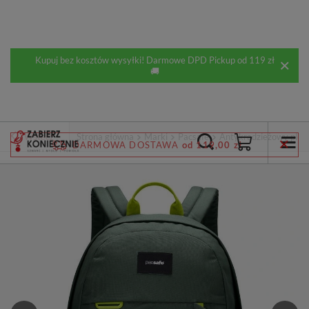
Kupuj bez kosztów wysyłki! Darmowe DPD Pickup od 119 zł
🚚
Wstecz
Strona główna
Marki
Pacsafe
Antykradzieżowy plecak
DARMOWA DOSTAWA
od 119,00 zł