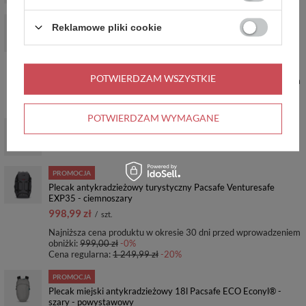
PROMOCJA
Reklamowe pliki cookie
Plecak mini damski antykradzieżowy 8L Pacsafe Citysafe
Econyl® - czarny
478,99 zł
/
szt.
POTWIERDZAM WSZYSTKIE
Najniższa cena produktu w okresie 30 dni przed wprowadzeniem
obniżki:
559,99 zł
-14%
Cena regularna:
649,99 zł
-26%
POTWIERDZAM WYMAGANE
Antykradzieżowy plecak miejski Pacsafe Go 15 l - Niebieski
469,99 zł
/
szt.
PROMOCJA
Plecak antykradzieżowy turystyczny Pacsafe Venturesafe
EXP35 - ciemnoszary
998,99 zł
/
szt.
Najniższa cena produktu w okresie 30 dni przed wprowadzeniem
obniżki:
999,00 zł
-0%
Cena regularna:
1 249,99 zł
-20%
PROMOCJA
Plecak miejski antykradzieżowy 18l Pacsafe ECO Econyl® -
szary - powystawowy