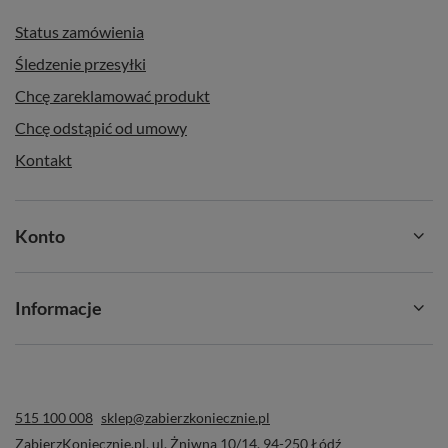
Status zamówienia
Śledzenie przesyłki
Chcę zareklamować produkt
Chcę odstąpić od umowy
Kontakt
Konto
Informacje
515 100 008
sklep@zabierzkoniecznie.pl
ZabierzKoniecznie.pl
,
ul. Żniwna 10/14
,
94-250
Łódź