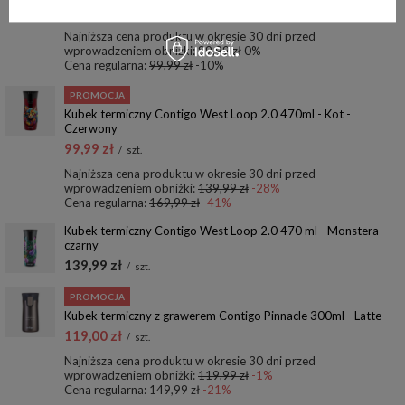
89,99 zł
/
szt.
Najniższa cena produktu w okresie 30 dni przed
wprowadzeniem obniżki:
89,99 zł
0%
Cena regularna:
99,99 zł
-10%
PROMOCJA
Kubek termiczny Contigo West Loop 2.0 470ml - Kot -
Czerwony
99,99 zł
/
szt.
Najniższa cena produktu w okresie 30 dni przed
wprowadzeniem obniżki:
139,99 zł
-28%
Cena regularna:
169,99 zł
-41%
Kubek termiczny Contigo West Loop 2.0 470 ml - Monstera -
czarny
139,99 zł
/
szt.
PROMOCJA
Kubek termiczny z grawerem Contigo Pinnacle 300ml - Latte
119,00 zł
/
szt.
Najniższa cena produktu w okresie 30 dni przed
wprowadzeniem obniżki:
119,99 zł
-1%
Cena regularna:
149,99 zł
-21%