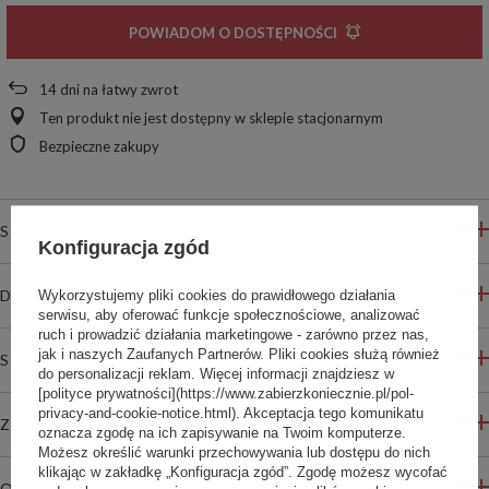
POWIADOM O DOSTĘPNOŚCI
14
dni na łatwy zwrot
Ten produkt nie jest dostępny w sklepie stacjonarnym
Bezpieczne zakupy
SZCZEGÓŁOWE INFORMACJE
Konfiguracja zgód
DO POBRANIA
Wykorzystujemy pliki cookies do prawidłowego działania
serwisu, aby oferować funkcje społecznościowe, analizować
ruch i prowadzić działania marketingowe - zarówno przez nas,
jak i naszych Zaufanych Partnerów. Pliki cookies służą również
STREFA REKOMENDACJI
do personalizacji reklam. Więcej informacji znajdziesz w
[polityce prywatności](https://www.zabierzkoniecznie.pl/pol-
privacy-and-cookie-notice.html). Akceptacja tego komunikatu
ZADAJ PYTANIE
oznacza zgodę na ich zapisywanie na Twoim komputerze.
Możesz określić warunki przechowywania lub dostępu do nich
klikając w zakładkę „Konfiguracja zgód”. Zgodę możesz wycofać
OPINIE