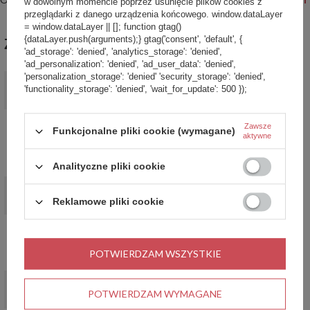
w dowolnym momencie poprzez usunięcie plików cookies z
przeglądarki z danego urządzenia końcowego. window.dataLayer
= window.dataLayer || []; function gtag()
{dataLayer.push(arguments);} gtag('consent', 'default', {
ZABIERZ JESZCZE :)
'ad_storage': 'denied', 'analytics_storage': 'denied',
'ad_personalization': 'denied', 'ad_user_data': 'denied',
'personalization_storage': 'denied' 'security_storage': 'denied',
PROMOCJA
'functionality_storage': 'denied', 'wait_for_update': 500 });
Zestaw kubków termicznych Contigo West Loop 2.0 470ml -
Czarny Mat + Granatowy Mat
159,99 zł
/
szt.
Zawsze
Funkcjonalne pliki cookie (wymagane)
aktywne
Najniższa cena produktu w okresie 30 dni przed
wprowadzeniem obniżki:
189,99 zł
-15%
Cena regularna:
339,98 zł
-53%
Analityczne pliki cookie
PROMOCJA
Kubek termiczny na kawę Contigo Huron 470ml - Vivacious
Reklamowe pliki cookie
54,90 zł
/
szt.
Najniższa cena produktu w okresie 30 dni przed
wprowadzeniem obniżki:
78,99 zł
-30%
POTWIERDZAM WSZYSTKIE
Cena regularna:
119,99 zł
-54%
OKAZJA
Kubek termiczny ze słomką Contigo Streeterville Tumbler Mini
POTWIERDZAM WYMAGANE
880 ml - Daydream