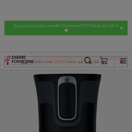
Kupuj bez kosztów wysyłki! Darmowe DPD Pickup od 119 zł
🚚
Wstecz
Strona główna
Marki
Contigo
Kubek termiczny Cont
DARMOWA DOSTAWA
od 119,00 zł