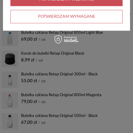
57,00 zł
/
szt.
Najniższa cena produktu w okresie 30 dni przed wprowadzeniem
POTWIERDZAM WYMAGANE
obniżki:
69,00 zł
-17%
Cena regularna:
79,00 zł
-28%
Butelka szklana Retap Original 800ml Light Blue
69,00 zł
/
szt.
Korek do butelki Retap Original Black
8,99 zł
/
szt.
Butelka szklana Retap Original 300ml - Black
55,00 zł
/
szt.
Butelka szklana Retap Original 800ml Magenta
79,00 zł
/
szt.
Butelka szklana Retap Original 500ml - Black
67,00 zł
/
szt.