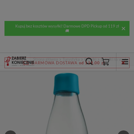
Kupuj bez kosztów wysyłki! Darmowe DPD Pickup od 119 zł
🚚
Wstecz
Strona główna
Turystyka
Butelki
Butelki na wodę
DARMOWA DOSTAWA
od 119,00 zł