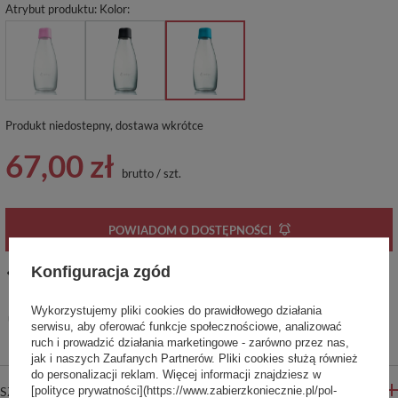
Atrybut produktu: Kolor
Produkt niedostepny, dostawa wkrótce
67,00 zł
brutto
/
szt.
POWIADOM O DOSTĘPNOŚCI
Konfiguracja zgód
14
dni na łatwy zwrot
Ten produkt nie jest dostępny w sklepie stacjonarnym
Wykorzystujemy pliki cookies do prawidłowego działania
Bezpieczne zakupy
serwisu, aby oferować funkcje społecznościowe, analizować
ruch i prowadzić działania marketingowe - zarówno przez nas,
jak i naszych Zaufanych Partnerów. Pliki cookies służą również
do personalizacji reklam. Więcej informacji znajdziesz w
[polityce prywatności](https://www.zabierzkoniecznie.pl/pol-
SZCZEGÓŁOWE INFORMACJE