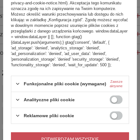
privacy-and-cookie-notice.html). Akceptacja tego komunikatu
oznacza zgodę na ich zapisywanie na Twoim komputerze.
Możesz określić warunki przechowywania lub dostępu do nich
STREFA REKOMENDACJI
klikając w zakładkę „Konfiguracja zgód”. Zgodę możesz wycofać
w dowolnym momencie poprzez usunięcie plików cookies z
przeglądarki z danego urządzenia końcowego. window.dataLayer
ZADAJ PYTANIE
= window.dataLayer || []; function gtag()
{dataLayer.push(arguments);} gtag('consent', 'default', {
'ad_storage': 'denied', 'analytics_storage': 'denied',
OPINIE
'ad_personalization': 'denied', 'ad_user_data': 'denied',
'personalization_storage': 'denied' 'security_storage': 'denied',
'functionality_storage': 'denied', 'wait_for_update': 500 });
ZABIERZ JESZCZE :)
Zawsze
Funkcjonalne pliki cookie (wymagane)
aktywne
Butelka szklana Retap Original 800ml - Purple
79,00 zł
/
szt.
Analityczne pliki cookie
Purple
Reklamowe pliki cookie
8,99 zł
/
szt.
PROMOCJA
Butelka szklana Retap Original 800ml Black
POTWIERDZAM WSZYSTKIE