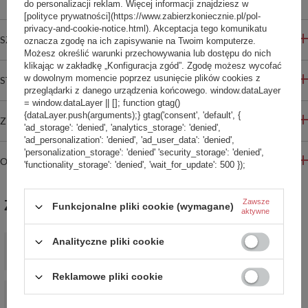
do personalizacji reklam. Więcej informacji znajdziesz w
[polityce prywatności](https://www.zabierzkoniecznie.pl/pol-
privacy-and-cookie-notice.html). Akceptacja tego komunikatu
SZCZEGÓŁOWE INFORMACJE
oznacza zgodę na ich zapisywanie na Twoim komputerze.
Możesz określić warunki przechowywania lub dostępu do nich
klikając w zakładkę „Konfiguracja zgód”. Zgodę możesz wycofać
w dowolnym momencie poprzez usunięcie plików cookies z
STREFA REKOMENDACJI
przeglądarki z danego urządzenia końcowego. window.dataLayer
= window.dataLayer || []; function gtag()
{dataLayer.push(arguments);} gtag('consent', 'default', {
ZADAJ PYTANIE
'ad_storage': 'denied', 'analytics_storage': 'denied',
'ad_personalization': 'denied', 'ad_user_data': 'denied',
'personalization_storage': 'denied' 'security_storage': 'denied',
OPINIE
'functionality_storage': 'denied', 'wait_for_update': 500 });
ZABIERZ JESZCZE :)
Zawsze
Funkcjonalne pliki cookie (wymagane)
aktywne
Butelka szklana Retap Original 800ml Magenta
Analityczne pliki cookie
79,00 zł
/
szt.
Reklamowe pliki cookie
Butelka szklana Retap Original 500ml - Magenta
67,00 zł
/
szt.