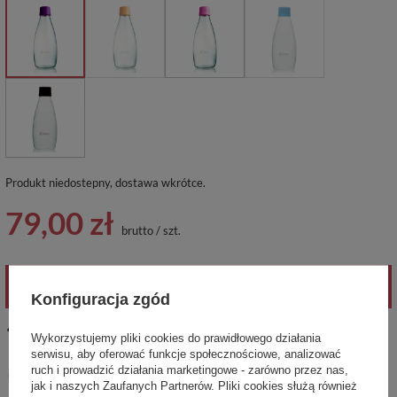
Produkt niedostepny, dostawa wkrótce
79,00 zł
brutto
/
szt.
POWIADOM O DOSTĘPNOŚCI
Konfiguracja zgód
14
dni na łatwy zwrot
Wykorzystujemy pliki cookies do prawidłowego działania
serwisu, aby oferować funkcje społecznościowe, analizować
Ten produkt nie jest dostępny w sklepie stacjonarnym
ruch i prowadzić działania marketingowe - zarówno przez nas,
Bezpieczne zakupy
jak i naszych Zaufanych Partnerów. Pliki cookies służą również