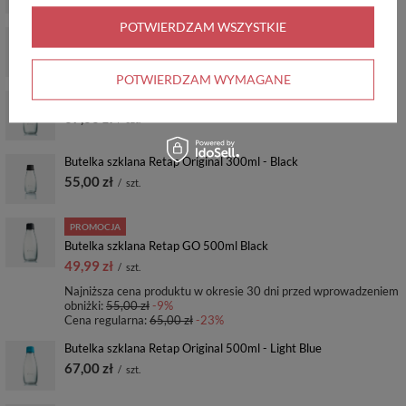
POTWIERDZAM WSZYSTKIE
Butelka szklana Retap Original 300ml - Orange
55,00 zł
/
szt.
POTWIERDZAM WYMAGANE
Butelka szklana Retap Original 500ml - Black
67,00 zł
/
szt.
Butelka szklana Retap Original 300ml - Black
55,00 zł
/
szt.
PROMOCJA
Butelka szklana Retap GO 500ml Black
49,99 zł
/
szt.
Najniższa cena produktu w okresie 30 dni przed wprowadzeniem
obniżki:
55,00 zł
-9%
Cena regularna:
65,00 zł
-23%
Butelka szklana Retap Original 500ml - Light Blue
67,00 zł
/
szt.