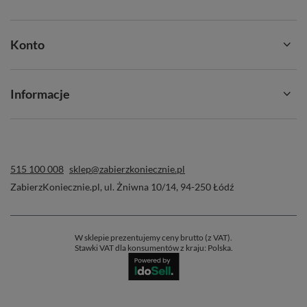
Konto
Informacje
515 100 008
sklep@zabierzkoniecznie.pl
ZabierzKoniecznie.pl
,
ul. Żniwna 10/14
,
94-250
Łódź
W sklepie prezentujemy ceny brutto (z VAT).
Stawki VAT dla konsumentów z kraju:
Polska
.