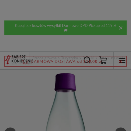
Kupuj bez kosztów wysyłki! Darmowe DPD Pickup od 119 zł
🚚
Wstecz
Strona główna
Turystyka
Butelki
Butelki na wodę
DARMOWA DOSTAWA
od 119,00 zł