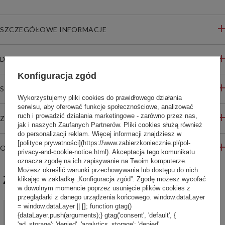
SZCZEGÓŁOWE INFORMACJE
DO POBRANIA
Konfiguracja zgód
STREFA REKOMENDACJI
Wykorzystujemy pliki cookies do prawidłowego działania
serwisu, aby oferować funkcje społecznościowe, analizować
ruch i prowadzić działania marketingowe - zarówno przez nas,
ZADAJ PYTANIE
jak i naszych Zaufanych Partnerów. Pliki cookies służą również
do personalizacji reklam. Więcej informacji znajdziesz w
[polityce prywatności](https://www.zabierzkoniecznie.pl/pol-
OPINIE
privacy-and-cookie-notice.html). Akceptacja tego komunikatu
oznacza zgodę na ich zapisywanie na Twoim komputerze.
Możesz określić warunki przechowywania lub dostępu do nich
ZABIERZ JESZCZE :)
klikając w zakładkę „Konfiguracja zgód”. Zgodę możesz wycofać
w dowolnym momencie poprzez usunięcie plików cookies z
przeglądarki z danego urządzenia końcowego. window.dataLayer
PROMOCJA
= window.dataLayer || []; function gtag()
Butelka na wodę Contigo Jackson 2.0 720ml Tritan Licorice
{dataLayer.push(arguments);} gtag('consent', 'default', {
'ad_storage': 'denied', 'analytics_storage': 'denied',