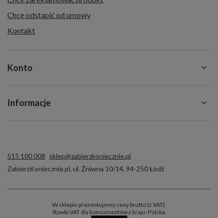
Chcę odstąpić od umowy
Kontakt
Konto
Informacje
515 100 008
sklep@zabierzkoniecznie.pl
ZabierzKoniecznie.pl
,
ul. Żniwna 10/14
,
94-250
Łódź
W sklepie prezentujemy ceny brutto (z VAT).
Stawki VAT dla konsumentów z kraju:
Polska
.