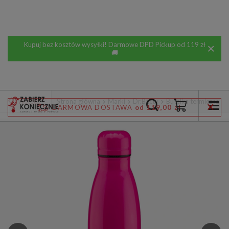
Kupuj bez kosztów wysyłki! Darmowe DPD Pickup od 119 zł
🚚
Wstecz
Strona główna
Marki
Dr.Bacty
Butelka termiczna st
DARMOWA DOSTAWA
od 119,00 zł