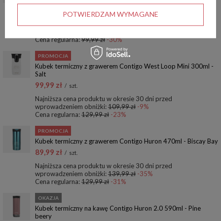
69,90 zł
/
szt.
POTWIERDZAM WYMAGANE
Najniższa cena produktu w okresie 30 dni przed
wprowadzeniem obniżki:
79,99 zł
-12%
Cena regularna:
99,99 zł
-30%
PROMOCJA
Kubek termiczny z grawerem Contigo West Loop Mini 300ml -
Salt
99,99 zł
/
szt.
Najniższa cena produktu w okresie 30 dni przed
wprowadzeniem obniżki:
109,99 zł
-9%
Cena regularna:
129,99 zł
-23%
PROMOCJA
Kubek termiczny z grawerem Contigo Huron 470ml - Biscay Bay
89,99 zł
/
szt.
Najniższa cena produktu w okresie 30 dni przed
wprowadzeniem obniżki:
139,99 zł
-35%
Cena regularna:
129,99 zł
-31%
OKAZJA
Kubek termiczny na kawę Contigo Huron 2.0 590ml - Pine
beery