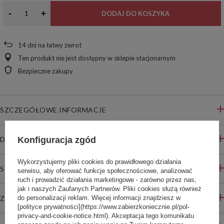
-
+
DODAJ DO KOSZYKA
14
dni na łatwy zwrot
Ten produkt nie jest dostępny w sklepie stacjonarnym
Bezpieczne zakupy
SZCZEGÓŁOWE INFORMACJE
Konfiguracja zgód
DO POBRANIA
Wykorzystujemy pliki cookies do prawidłowego działania
STREFA REKOMENDACJI
serwisu, aby oferować funkcje społecznościowe, analizować
ruch i prowadzić działania marketingowe - zarówno przez nas,
jak i naszych Zaufanych Partnerów. Pliki cookies służą również
do personalizacji reklam. Więcej informacji znajdziesz w
ZADAJ PYTANIE
[polityce prywatności](https://www.zabierzkoniecznie.pl/pol-
privacy-and-cookie-notice.html). Akceptacja tego komunikatu