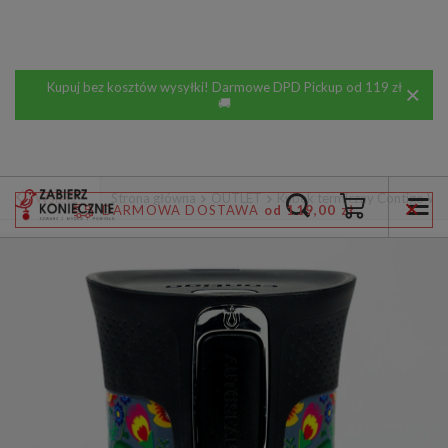
Kupuj bez kosztów wysyłki! Darmowe DPD Pickup od 119 zł
🚚
Wstecz
Strona główna
OUTLET
Kubek termiczny Contigo West
DARMOWA DOSTAWA
od 119,00 zł