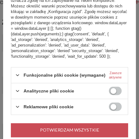
oznacza zgodę na ich zapisywanie na Twoim komputerze.
OPINIE
Możesz określić warunki przechowywania lub dostępu do nich
klikając w zakładkę „Konfiguracja zgód”. Zgodę możesz wycofać
w dowolnym momencie poprzez usunięcie plików cookies z
ZABIERZ JESZCZE :)
przeglądarki z danego urządzenia końcowego. window.dataLayer
= window.dataLayer || []; function gtag()
{dataLayer.push(arguments);} gtag('consent', 'default', {
PROMOCJA
'ad_storage': 'denied', 'analytics_storage': 'denied',
Kubek termiczny z grawerem Contigo Byron 470ml - Gunmetal
'ad_personalization': 'denied', 'ad_user_data': 'denied',
99,99 zł
'personalization_storage': 'denied' 'security_storage': 'denied',
/
szt.
'functionality_storage': 'denied', 'wait_for_update': 500 });
Najniższa cena produktu w okresie 30 dni przed
wprowadzeniem obniżki:
139,99 zł
-28%
Cena regularna:
129,99 zł
-23%
Zawsze
Funkcjonalne pliki cookie (wymagane)
aktywne
PROMOCJA
Kubek termiczny Contigo West Loop 2.0 470ml - Floresy -
Analityczne pliki cookie
Biscay Bay
99,99 zł
/
szt.
Reklamowe pliki cookie
Najniższa cena produktu w okresie 30 dni przed
wprowadzeniem obniżki:
159,99 zł
-37%
Cena regularna:
169,99 zł
-41%
PROMOCJA
POTWIERDZAM WSZYSTKIE
Kubek termiczny z uchem Contigo Streeterville 420 ml -
Niebieski