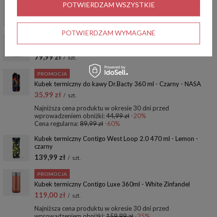
Kubek termiczny dla Pielęgniarki - Contigo West Loop 2.0 •
POTWIERDZAM WSZYSTKIE
470 ml • czarny
119,00 zł
/
szt.
POTWIERDZAM WYMAGANE
Kubek termiczny na Dzień Nauczyciela - Contigo Streeterville
420 ml - Biały
79,99 zł
/
szt.
PROMOCJA
Kubek termiczny do kawy Dr.Bacty 360 ml - Czarny - NASA
35,99 zł
/
szt.
Najniższa cena produktu w okresie 30 dni przed
wprowadzeniem obniżki:
44,99 zł
-20%
Cena regularna:
89,99 zł
-60%
Kubek termiczny Contigo West Loop 2.0 470 ml - Lemon -
czarny
139,99 zł
/
szt.
PROMOCJA
Kubek termiczny Contigo Luxe 360ml - White Zinfandel
119,00 zł
/
szt.
Najniższa cena produktu w okresie 30 dni przed
wprowadzeniem obniżki:
159,99 zł
-25%