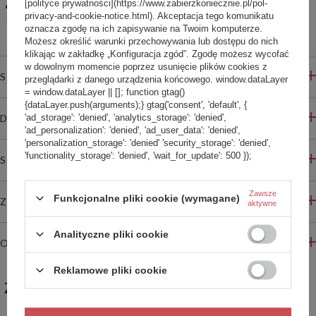
[polityce prywatności](https://www.zabierzkoniecznie.pl/pol-
Udostępnij konfigurację
privacy-and-cookie-notice.html). Akceptacja tego komunikatu
Bezpieczne zakupy
oznacza zgodę na ich zapisywanie na Twoim komputerze.
Możesz określić warunki przechowywania lub dostępu do nich
klikając w zakładkę „Konfiguracja zgód”. Zgodę możesz wycofać
w dowolnym momencie poprzez usunięcie plików cookies z
SZCZEGÓŁOWE INFORMACJE
przeglądarki z danego urządzenia końcowego. window.dataLayer
= window.dataLayer || []; function gtag()
{dataLayer.push(arguments);} gtag('consent', 'default', {
'ad_storage': 'denied', 'analytics_storage': 'denied',
DO POBRANIA
'ad_personalization': 'denied', 'ad_user_data': 'denied',
'personalization_storage': 'denied' 'security_storage': 'denied',
'functionality_storage': 'denied', 'wait_for_update': 500 });
STREFA REKOMENDACJI
Zawsze
Funkcjonalne pliki cookie (wymagane)
ZADAJ PYTANIE
aktywne
Analityczne pliki cookie
OPINIE
Reklamowe pliki cookie
ZABIERZ JESZCZE :)