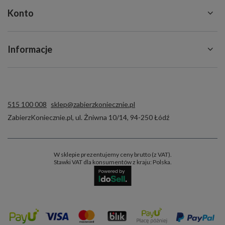
Konto
Informacje
515 100 008
sklep@zabierzkoniecznie.pl
ZabierzKoniecznie.pl
,
ul. Żniwna 10/14
,
94-250
Łódź
W sklepie prezentujemy ceny brutto (z VAT).
Stawki VAT dla konsumentów z kraju:
Polska
.