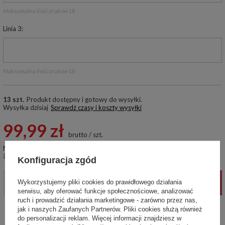
Maksymalna ilość znaków 18
Linia 3
Maksymalna ilość znaków 18
13 szt.
Produkt dostępny i gotowy do wysyłki
Wysyłka
dzisiaj
Sprawdź czasy i koszty wysyłki
99,99 zł
brutto
/
szt.
Najniższa cena produktu w okresie 30 dni przed wprowadzeniem obniżki:
109,99 zł
-9%
Konfiguracja zgód
-
Wykorzystujemy pliki cookies do prawidłowego działania
+
DODAJ DO KOSZYKA
serwisu, aby oferować funkcje społecznościowe, analizować
ruch i prowadzić działania marketingowe - zarówno przez nas,
jak i naszych Zaufanych Partnerów. Pliki cookies służą również
Ten produkt nie jest dostępny w sklepie stacjonarnym
do personalizacji reklam. Więcej informacji znajdziesz w