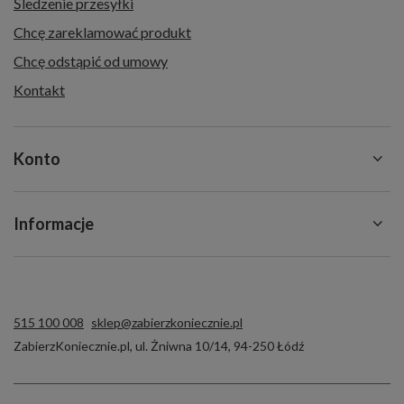
Śledzenie przesyłki
Chcę zareklamować produkt
Chcę odstąpić od umowy
Kontakt
Konto
Informacje
515 100 008
sklep@zabierzkoniecznie.pl
ZabierzKoniecznie.pl
,
ul. Żniwna 10/14
,
94-250
Łódź