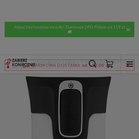
Kupuj bez kosztów wysyłki! Darmowe DPD Pickup od 119 zł
🚚
Wstecz
Strona główna
Marki
Contigo
Kubek termiczny Cont
DARMOWA DOSTAWA
od 119,00 zł