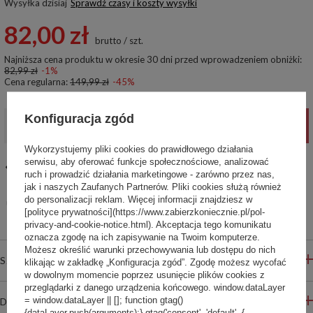
Wysyłka
dzisiaj
Sprawdź czasy i koszty wysyłki
82,00 zł
brutto
/
szt.
Najniższa cena produktu w okresie 30 dni przed wprowadzeniem obniżki:
82,99 zł
-1%
Cena regularna:
149,99 zł
-45%
Konfiguracja zgód
-
+
DODAJ DO KOSZYKA
Wykorzystujemy pliki cookies do prawidłowego działania
serwisu, aby oferować funkcje społecznościowe, analizować
14
dni na łatwy zwrot
ruch i prowadzić działania marketingowe - zarówno przez nas,
jak i naszych Zaufanych Partnerów. Pliki cookies służą również
Ten produkt nie jest dostępny w sklepie stacjonarnym
do personalizacji reklam. Więcej informacji znajdziesz w
Bezpieczne zakupy
[polityce prywatności](https://www.zabierzkoniecznie.pl/pol-
privacy-and-cookie-notice.html). Akceptacja tego komunikatu
oznacza zgodę na ich zapisywanie na Twoim komputerze.
Możesz określić warunki przechowywania lub dostępu do nich
SZCZEGÓŁOWE INFORMACJE
klikając w zakładkę „Konfiguracja zgód”. Zgodę możesz wycofać
w dowolnym momencie poprzez usunięcie plików cookies z
przeglądarki z danego urządzenia końcowego. window.dataLayer
= window.dataLayer || []; function gtag()
DO POBRANIA
{dataLayer.push(arguments);} gtag('consent', 'default', {