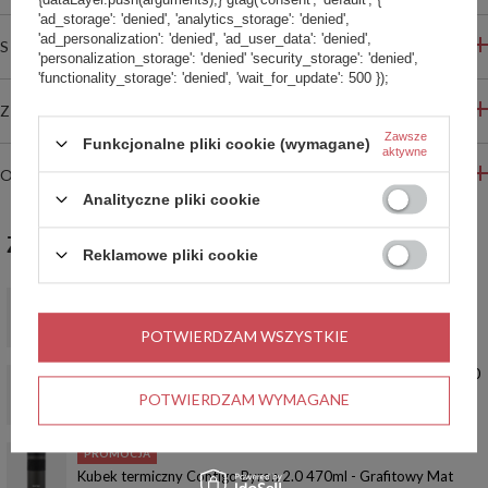
'ad_storage': 'denied', 'analytics_storage': 'denied',
'ad_personalization': 'denied', 'ad_user_data': 'denied',
STREFA REKOMENDACJI
'personalization_storage': 'denied' 'security_storage': 'denied',
'functionality_storage': 'denied', 'wait_for_update': 500 });
ZADAJ PYTANIE
Zawsze
Funkcjonalne pliki cookie (wymagane)
aktywne
OPINIE
Analityczne pliki cookie
ZABIERZ JESZCZE :)
Reklamowe pliki cookie
Kubek termiczny dla Kuriera - Contigo West Loop 2.0 • 470 ml
• czarny
POTWIERDZAM WSZYSTKIE
119,00 zł
/
szt.
Kubek termiczny dla Kierowców - Contigo West Loop 2.0 • 470
ml • czarny
POTWIERDZAM WYMAGANE
119,00 zł
/
szt.
PROMOCJA
Kubek termiczny Contigo Byron 2.0 470ml - Grafitowy Mat