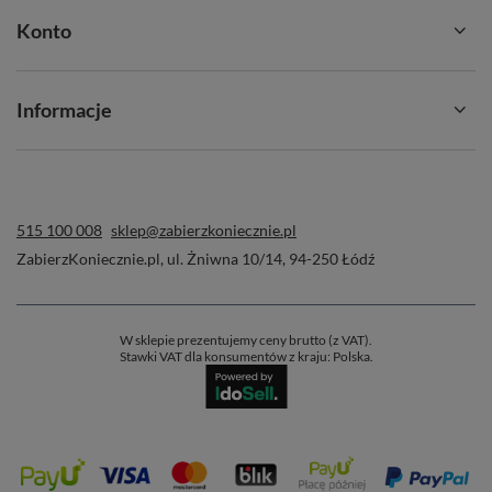
Konto
Informacje
515 100 008
sklep@zabierzkoniecznie.pl
ZabierzKoniecznie.pl
,
ul. Żniwna 10/14
,
94-250
Łódź
W sklepie prezentujemy ceny brutto (z VAT).
Stawki VAT dla konsumentów z kraju:
Polska
.