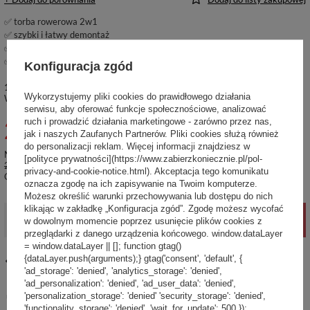
✅ torba rowerowa 2w1
✅ szybki i łatwy demontaż
✅ może być noszona jako plecak
✅ przyjazny dla środowiska materiał podstawowy
Konfiguracja zgód
1 szt.
Produkt dostępny i gotowy do wysyłki
Wykorzystujemy pliki cookies do prawidłowego działania
Wysyłka
jutro
Sprawdź czasy i koszty wysyłki
serwisu, aby oferować funkcje społecznościowe, analizować
251,00 zł
ruch i prowadzić działania marketingowe - zarówno przez nas,
jak i naszych Zaufanych Partnerów. Pliki cookies służą również
brutto
/
szt.
do personalizacji reklam. Więcej informacji znajdziesz w
Najniższa cena produktu w okresie 30 dni przed wprowadzeniem obniżki:
[polityce prywatności](https://www.zabierzkoniecznie.pl/pol-
279,00 zł
-10%
privacy-and-cookie-notice.html). Akceptacja tego komunikatu
Cena regularna:
679,99 zł
-63%
oznacza zgodę na ich zapisywanie na Twoim komputerze.
Możesz określić warunki przechowywania lub dostępu do nich
klikając w zakładkę „Konfiguracja zgód”. Zgodę możesz wycofać
-
+
DODAJ DO KOSZYKA
w dowolnym momencie poprzez usunięcie plików cookies z
przeglądarki z danego urządzenia końcowego. window.dataLayer
= window.dataLayer || []; function gtag()
{dataLayer.push(arguments);} gtag('consent', 'default', {
14
dni na łatwy zwrot
'ad_storage': 'denied', 'analytics_storage': 'denied',
Ten produkt nie jest dostępny w sklepie stacjonarnym
'ad_personalization': 'denied', 'ad_user_data': 'denied',
'personalization_storage': 'denied' 'security_storage': 'denied',
Bezpieczne zakupy
'functionality_storage': 'denied', 'wait_for_update': 500 });