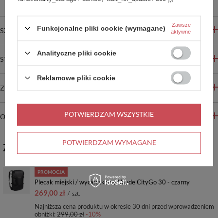
Zawsze
Funkcjonalne pliki cookie (wymagane)
SZCZEGÓŁOWE INFORMACJE
aktywne
Analityczne pliki cookie
STREFA REKOMENDACJI
Reklamowe pliki cookie
ZADAJ PYTANIE
POTWIERDZAM WSZYSTKIE
OPINIE
POTWIERDZAM WYMAGANE
ZABIERZ JESZCZE :)
PROMOCJA
Plecak miejski / wycieczkowy Vaude CityGo 30 - czarny
269,00 zł
/
szt.
Najniższa cena produktu w okresie 30 dni przed wprowadzeniem
obniżki:
299,00 zł
-10%