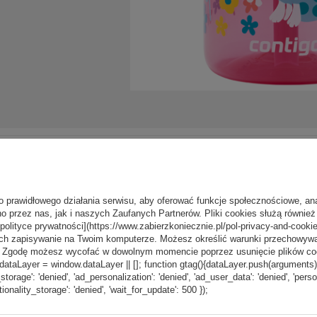
o prawidłowego działania serwisu, aby oferować funkcje społecznościowe, an
o przez nas, jak i naszych Zaufanych Partnerów. Pliki cookies służą również 
[polityce prywatności](https://www.zabierzkoniecznie.pl/pol-privacy-and-cookie
ch zapisywanie na Twoim komputerze. Możesz określić warunki przechowywani
”. Zgodę możesz wycofać w dowolnym momencie poprzez usunięcie plików coo
aLayer = window.dataLayer || []; function gtag(){dataLayer.push(arguments);} g
_storage': 'denied', 'ad_personalization': 'denied', 'ad_user_data': 'denied', 'pers
tionality_storage': 'denied', 'wait_for_update': 500 });