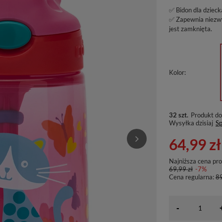
✅ Bidon dla dziec
✅ Zapewnia niezwy
jest zamknięta.
Kolor
32 szt.
Produkt do
Wysyłka
dzisiaj
Sp
64,99 zł
Najniższa cena pr
69,99 zł
-7%
Cena regularna:
89
-