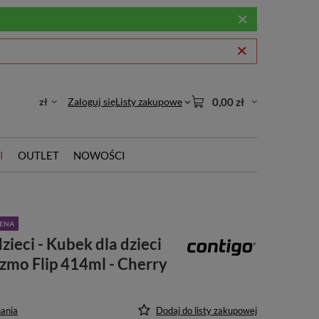
zł
Zaloguj się
Listy zakupowe
0,00 zł
I
OUTLET
NOWOŚCI
CENA
zieci - Kubek dla dzieci
zmo Flip 414ml - Cherry
ania
Dodaj do listy zakupowej