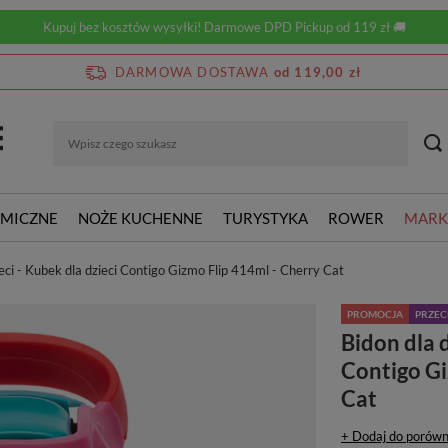
Kupuj bez kosztów wysyłki! Darmowe DPD Pickup od 119 zł 🚚
DARMOWA DOSTAWA
od 119,00 zł
RMICZNE
NOŻE KUCHENNE
TURYSTYKA
ROWER
MARK
ieci - Kubek dla dzieci Contigo Gizmo Flip 414ml - Cherry Cat
PROMOCJA
PRZE
Bidon dla d
Contigo Gi
Cat
+ Dodaj do porówn