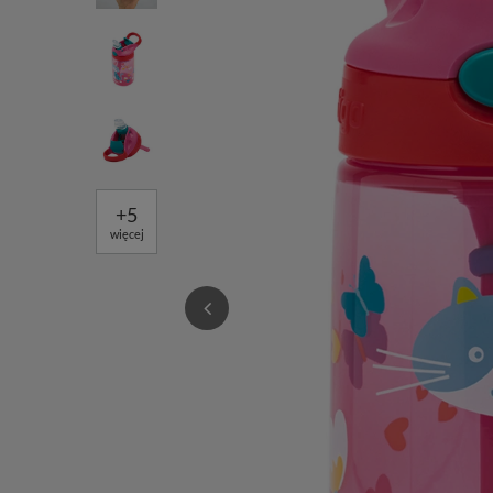
+
5
więcej