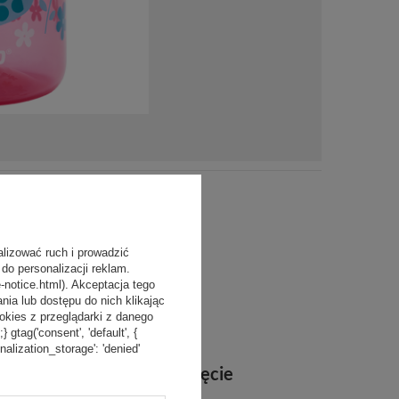
alizować ruch i prowadzić
do personalizacji reklam.
-notice.html). Akceptacja tego
a lub dostępu do nich klikając
kies z przeglądarki z danego
tag('consent', 'default', {
onalization_storage': 'denied'
Tylko jedno naciśnięcie
przycisku