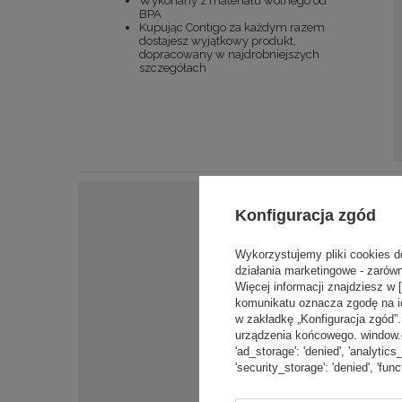
Wykonany z materiału wolnego od
BPA
Kupując Contigo za każdym razem
dostajesz wyjątkowy produkt,
dopracowany w najdrobniejszych
szczegółach
Konfiguracja zgód
Wykorzystujemy pliki cookies d
działania marketingowe - zarówn
Więcej informacji znajdziesz w 
komunikatu oznacza zgodę na i
w zakładkę „Konfiguracja zgód
urządzenia końcowego. window.dat
'ad_storage': 'denied', 'analytics
'security_storage': 'denied', 'func