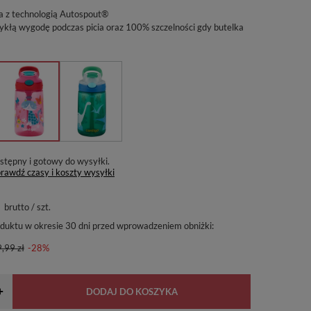
ka z technologią Autospout®
kłą wygodę podczas picia oraz 100% szczelności gdy butelka
stępny i gotowy do wysyłki
rawdź czasy i koszty wysyłki
brutto
/
szt.
oduktu w okresie 30 dni przed wprowadzeniem obniżki:
,99 zł
-28%
+
DODAJ DO KOSZYKA