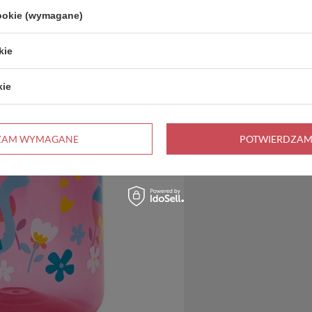
cookie (wymagane)
kie
kie
ZAM WYMAGANE
POTWIERDZAM