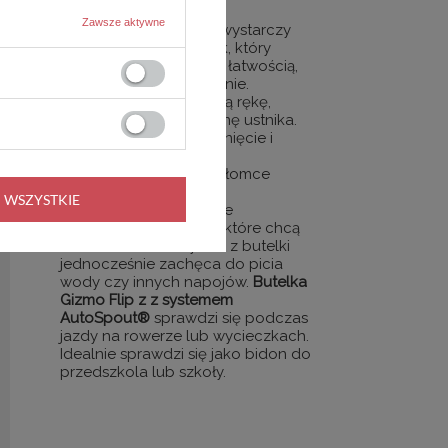
Zawsze aktywne
Aby otworzyć butelkę wystarczy
nacisnąć jeden przycisk, który
otwiera ustnik. Pije się z łatwością,
szybko gasząc pragnienie.
Zamykasz butelkę jedną rękę,
chowając go pod osłonę ustnika.
W 100% szczelne zamknięcie i
100% ochrona przed
zabrudzeniami. Dzięki słomce
wygodnie się pije bez
 WSZYSTKIE
przechylania. To idealne
rozwiązanie dla dzieci, które chcą
samodzielnie korzystać z butelki
jednocześnie zachęca do picia
wody czy innych napojów.
Butelka
Gizmo Flip z z systemem
AutoSpout®
sprawdzi się podczas
jazdy na rowerze lub wycieczkach.
Idealnie sprawdzi się jako bidon do
przedszkola lub szkoły.