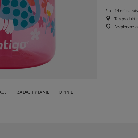
14
dni na łat
Ten produkt n
Bezpieczne z
CJI
ZADAJ PYTANIE
OPINIE