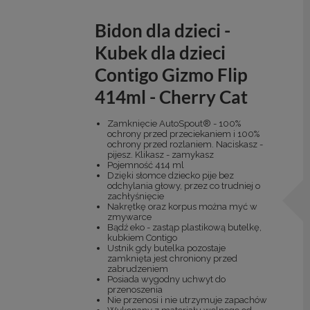
Bidon dla dzieci -
Kubek dla dzieci
Contigo Gizmo Flip
414ml - Cherry Cat
Zamknięcie AutoSpout® - 100%
ochrony przed przeciekaniem i 100%
ochrony przed rozlaniem. Naciskasz -
pijesz. Klikasz - zamykasz
Pojemność 414 ml
Dzięki słomce dziecko pije bez
odchylania głowy, przez co trudniej o
zachłyśnięcie
Nakrętkę oraz korpus można myć w
zmywarce
Bądź eko - zastąp plastikową butelkę,
kubkiem Contigo
Ustnik gdy butelka pozostaje
zamknięta jest chroniony przed
zabrudzeniem
Posiada wygodny uchwyt do
przenoszenia
Nie przenosi i nie utrzymuje zapachów