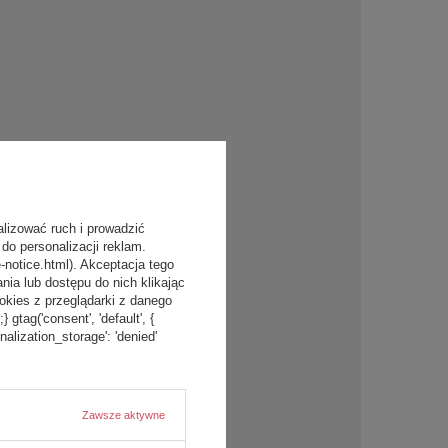
alizować ruch i prowadzić
do personalizacji reklam.
-notice.html). Akceptacja tego
a lub dostępu do nich klikając
kies z przeglądarki z danego
tag('consent', 'default', {
onalization_storage': 'denied'
Zawsze aktywne