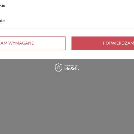
kie
kie
ZAM WYMAGANE
POTWIERDZAM