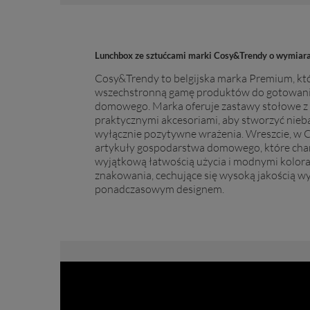
Lunchbox ze sztućcami marki Cosy&Trendy o wymia
Cosy&Trendy to belgijska marka Premium, któ
wszechstronną gamę produktów do gotowania,
domowego. Marka oferuje zastawy stołowe z
praktycznymi akcesoriami, aby stworzyć nieb
wyłącznie pozytywne wrażenia. Wreszcie, w
C
artykuły gospodarstwa domowego, które char
wyjątkową łatwością użycia i modnymi kolora
znakowania, cechujące się wysoką jakością w
ponadczasowym designem.