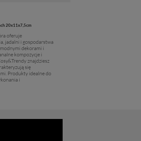
rach 20x11x7,5cm
ra oferuje
 jadalni i gospodarstwa
 modnymi dekorami i
analne kompozycje i
osy&Trendy
znajdziesz
akteryzują się
mi. Produkty idealne do
ykonania i