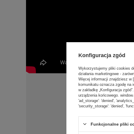
Konfiguracja zgód
Wykorzystujemy pliki cookies d
działania marketingowe - zarówn
Więcej informacji znajdziesz w 
komunikatu oznacza zgodę na i
w zakładkę „Konfiguracja zgód
urządzenia końcowego. window.dat
'ad_storage': 'denied', 'analytics
'security_storage': 'denied', 'func
Funkcjonalne pliki 