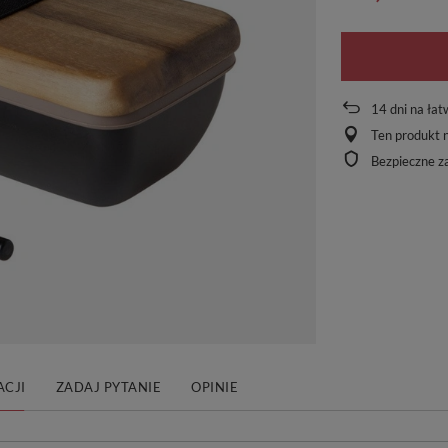
14
dni na łat
Ten produkt n
Bezpieczne z
CJI
ZADAJ PYTANIE
OPINIE