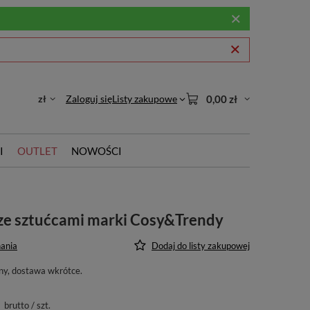
zł
Zaloguj się
Listy zakupowe
0,00 zł
I
OUTLET
NOWOŚCI
ze sztućcami marki Cosy&Trendy
ania
Dodaj do listy zakupowej
ny, dostawa wkrótce
brutto
/
szt.