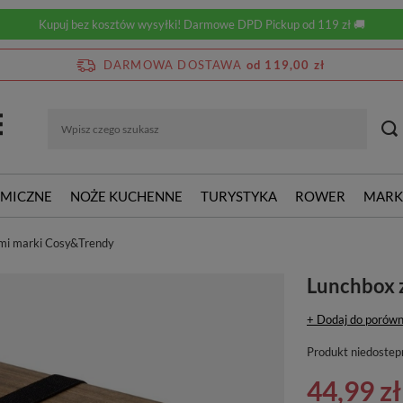
Kupuj bez kosztów wysyłki! Darmowe DPD Pickup od 119 zł 🚚
DARMOWA DOSTAWA
od 119,00 zł
RMICZNE
NOŻE KUCHENNE
TURYSTYKA
ROWER
MARK
ami marki Cosy&Trendy
Lunchbox 
+ Dodaj do porówn
Produkt niedostep
44,99 zł