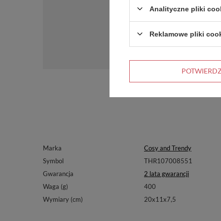
Analityczne pliki coo
Reklamowe pliki coo
POTWIERD
Marka
Cosy and Trendy
Symbol
THR107008551
Gwarancja
2 lata gwarancji
Waga (g)
400
Wymiary (cm)
20x11x7,5