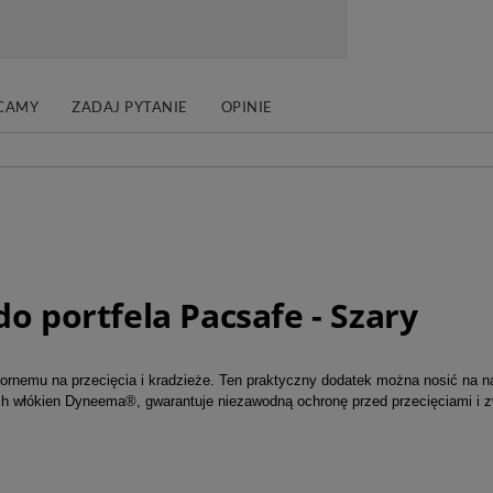
CAMY
ZADAJ PYTANIE
OPINIE
o portfela Pacsafe - Szary
odpornemu na przecięcia i kradzieże. Ten praktyczny dodatek można nosić na
h włókien Dyneema®, gwarantuje niezawodną ochronę przed przecięciami i 