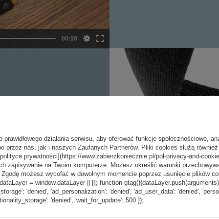
LINKĄ PASKI
ięciu i ucieczce z miejsca
enosić w torbie większe
o prawidłowego działania serwisu, aby oferować funkcje społecznościowe, an
o przez nas, jak i naszych Zaufanych Partnerów. Pliki cookies służą również 
[polityce prywatności](https://www.zabierzkoniecznie.pl/pol-privacy-and-cookie
ch zapisywanie na Twoim komputerze. Możesz określić warunki przechowywani
”. Zgodę możesz wycofać w dowolnym momencie poprzez usunięcie plików coo
aLayer = window.dataLayer || []; function gtag(){dataLayer.push(arguments);} g
_storage': 'denied', 'ad_personalization': 'denied', 'ad_user_data': 'denied', 'pers
tionality_storage': 'denied', 'wait_for_update': 500 });