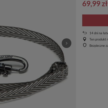
69,99 zł
14
dni na łat
Ten produkt n
Bezpieczne z