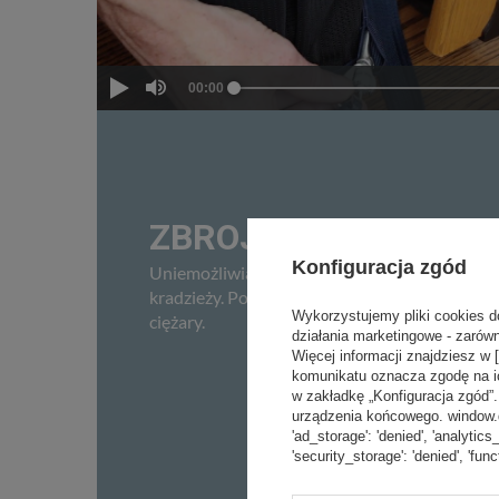
ZBROJONE STALOWĄ 
Konfiguracja zgód
Uniemożliwiają kradzież polegającą na ich przec
kradzieży. Ponadto pozwalają bezpiecznie prz
Wykorzystujemy pliki cookies d
ciężary.
działania marketingowe - zarówn
Więcej informacji znajdziesz w 
komunikatu oznacza zgodę na i
w zakładkę „Konfiguracja zgód
urządzenia końcowego. window.dat
'ad_storage': 'denied', 'analytics
'security_storage': 'denied', 'func