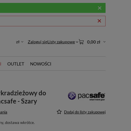
zł
Zaloguj się
Listy zakupowe
0,00 zł
I
OUTLET
NOWOŚCI
ykradzieżowy do
acsafe - Szary
ania
Dodaj do listy zakupowej
ny, dostawa wkrótce