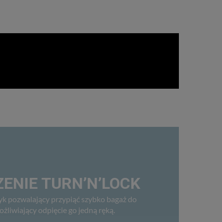
ENIE TURN’N’LOCK
k pozwalający przypiąć szybko bagaż do
ożliwiający odpięcie go jedną ręką.