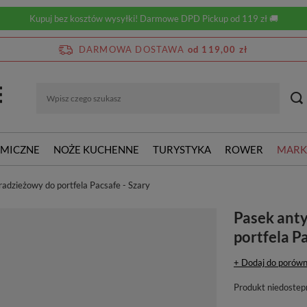
Kupuj bez kosztów wysyłki! Darmowe DPD Pickup od 119 zł 🚚
DARMOWA DOSTAWA
od 119,00 zł
RMICZNE
NOŻE KUCHENNE
TURYSTYKA
ROWER
MARK
adzieżowy do portfela Pacsafe - Szary
Pasek ant
portfela P
+ Dodaj do porówn
Produkt niedostep