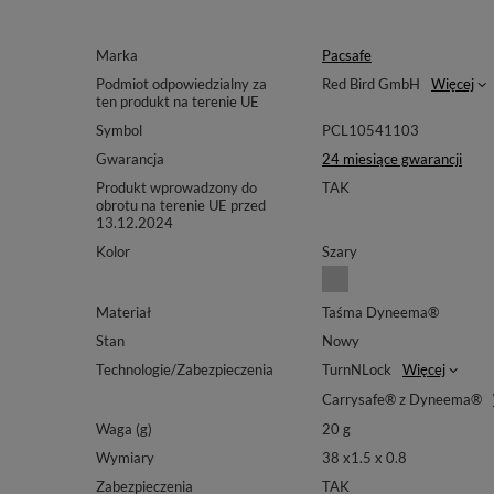
Marka
Pacsafe
Podmiot odpowiedzialny za
Red Bird GmbH
Więcej
ten produkt na terenie UE
Symbol
PCL10541103
Gwarancja
24 miesiące gwarancji
Produkt wprowadzony do
TAK
obrotu na terenie UE przed
13.12.2024
Kolor
Szary
Materiał
Taśma Dyneema®
Stan
Nowy
Technologie/Zabezpieczenia
TurnNLock
Więcej
Carrysafe® z Dyneema®
Waga (g)
20 g
Wymiary
38 x1.5 x 0.8
Zabezpieczenia
TAK