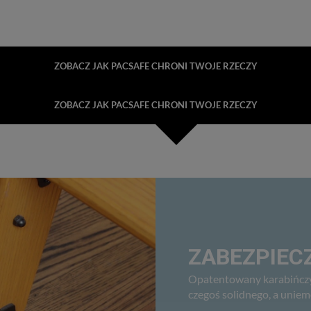
ZOBACZ JAK PACSAFE CHRONI TWOJE RZECZY
ZOBACZ JAK PACSAFE CHRONI TWOJE RZECZY
ZABEZPIECZ
Opatentowany karabińczy
czegoś solidnego, a uniem