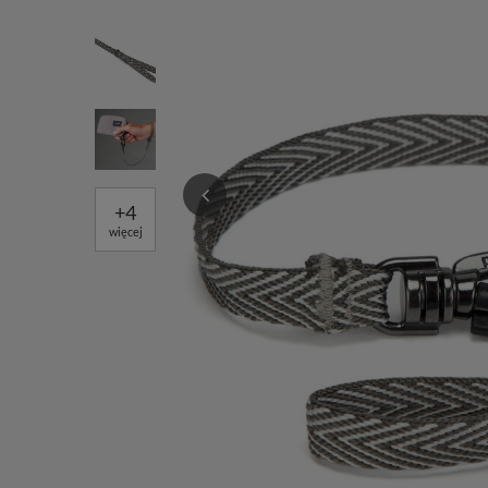
+
4
więcej