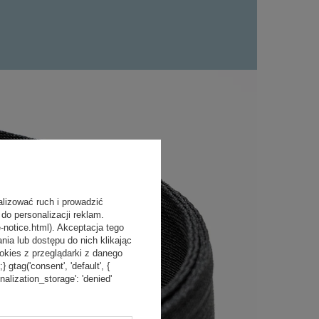
alizować ruch i prowadzić
do personalizacji reklam.
-notice.html). Akceptacja tego
a lub dostępu do nich klikając
kies z przeglądarki z danego
tag('consent', 'default', {
onalization_storage': 'denied'