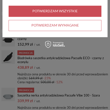
Biodrówka nerka antykradzieżowa Pacsafe Go - niebieski
219,99 zł
/
szt.
POTWIERDZAM WSZYSTKIE
Portfel antykradzieżowy na pas RFID Pacsafe Coversafe V100 -
szary
POTWIERDZAM WYMAGANE
98,99 zł
/
szt.
Portfel antykradzieżowy na pas RFID Pacsafe Coversafe X100 -
czarny
152,99 zł
/
szt.
PROMOCJA
Biodrówka saszetka antykradzieżowa Pacsafe ECO - czarny z
econylu
438,89 zł
/
szt.
Najniższa cena produktu w okresie 30 dni przed wprowadzeniem
obniżki:
569,99 zł
-23%
Cena regularna:
500,00 zł
-12%
PROMOCJA
Saszetka nerka antykradzieżowa Pacsafe Vibe 100 - Szara
339,99 zł
/
szt.
Najniższa cena produktu w okresie 30 dni przed wprowadzeniem