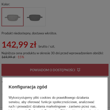
Kolor
Produkt niedostepny, dostawa wkrótce
142,99 zł
brutto
/
szt.
Najniższa cena produktu w okresie 30 dni przed wprowadzeniem obniżki:
169,99 zł
-15%
POWIADOM O DOSTĘPNOŚCI
14
dni na łatwy zwrot
Konfiguracja zgód
Ten produkt nie jest dostępny w sklepie stacjonarnym
Bezpieczne zakupy
Wykorzystujemy pliki cookies do prawidłowego działania
serwisu, aby oferować funkcje społecznościowe, analizować
ruch i prowadzić działania marketingowe - zarówno przez nas,