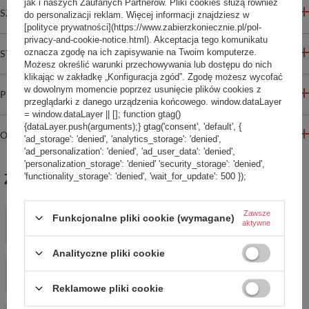
jak i naszych Zaufanych Partnerów. Pliki cookies służą również
SZCZEGÓŁOWE INFORMACJE
do personalizacji reklam. Więcej informacji znajdziesz w
[polityce prywatności](https://www.zabierzkoniecznie.pl/pol-
privacy-and-cookie-notice.html). Akceptacja tego komunikatu
oznacza zgodę na ich zapisywanie na Twoim komputerze.
STREFA REKOMENDACJI
Możesz określić warunki przechowywania lub dostępu do nich
klikając w zakładkę „Konfiguracja zgód”. Zgodę możesz wycofać
w dowolnym momencie poprzez usunięcie plików cookies z
PYTANIA INNYCH KLIENTÓW
przeglądarki z danego urządzenia końcowego. window.dataLayer
= window.dataLayer || []; function gtag()
{dataLayer.push(arguments);} gtag('consent', 'default', {
OPINIE
'ad_storage': 'denied', 'analytics_storage': 'denied',
'ad_personalization': 'denied', 'ad_user_data': 'denied',
'personalization_storage': 'denied' 'security_storage': 'denied',
ZABIERZ JESZCZE :)
'functionality_storage': 'denied', 'wait_for_update': 500 });
Saszetka nerka antykradzieżowa z recykling Pacsafe Vibe 100 -
Zawsze
Funkcjonalne pliki cookie (wymagane)
ciemnoszary
aktywne
299,99 zł
/
szt.
Analityczne pliki cookie
Portfel antykradzieżowy na pas RFID Pacsafe Coversafe V100 -
czarny
98,99 zł
Reklamowe pliki cookie
/
szt.