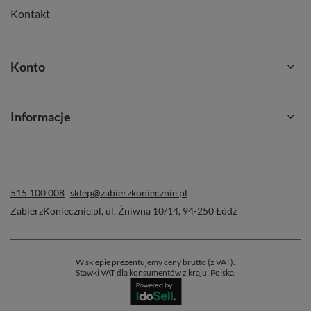
Kontakt
Konto
Informacje
515 100 008
sklep@zabierzkoniecznie.pl
ZabierzKoniecznie.pl
,
ul. Żniwna 10/14
,
94-250
Łódź
W sklepie prezentujemy ceny brutto (z VAT).
Stawki VAT dla konsumentów z kraju:
Polska
.