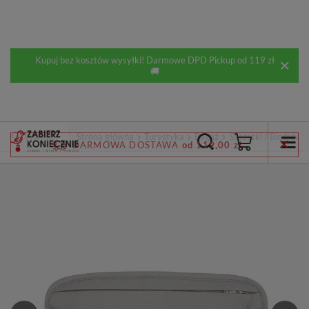
Kupuj bez kosztów wysyłki! Darmowe DPD Pickup od 119 zł
🚚
Wstecz
Strona główna
Turystyka
Bagaż
Saszetki / Biodrówki
DARMOWA DOSTAWA
od 119,00 zł