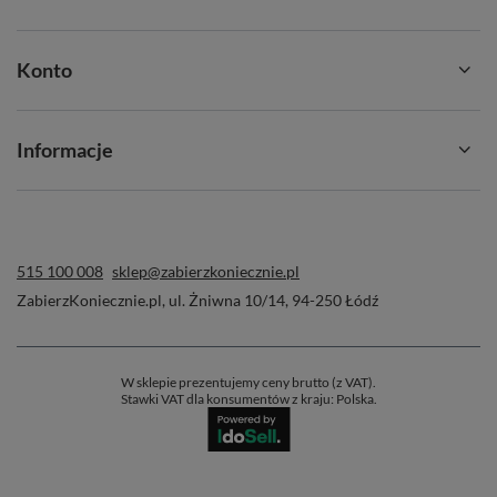
Konto
Informacje
515 100 008
sklep@zabierzkoniecznie.pl
ZabierzKoniecznie.pl
,
ul. Żniwna 10/14
,
94-250
Łódź
W sklepie prezentujemy ceny brutto (z VAT).
Stawki VAT dla konsumentów z kraju:
Polska
.