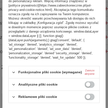
do personalizacji reklam. Więcej informacji znajdziesz w
[polityce prywatności](https://www.zabierzkoniecznie.pl/pol-
SZCZEGÓŁOWE INFORMACJE
privacy-and-cookie-notice.html). Akceptacja tego komunikatu
oznacza zgodę na ich zapisywanie na Twoim komputerze.
Możesz określić warunki przechowywania lub dostępu do nich
klikając w zakładkę „Konfiguracja zgód”. Zgodę możesz wycofać
STREFA REKOMENDACJI
w dowolnym momencie poprzez usunięcie plików cookies z
przeglądarki z danego urządzenia końcowego. window.dataLayer
= window.dataLayer || []; function gtag()
ZADAJ PYTANIE
{dataLayer.push(arguments);} gtag('consent', 'default', {
'ad_storage': 'denied', 'analytics_storage': 'denied',
'ad_personalization': 'denied', 'ad_user_data': 'denied',
OPINIE
'personalization_storage': 'denied' 'security_storage': 'denied',
'functionality_storage': 'denied', 'wait_for_update': 500 });
ZABIERZ JESZCZE :)
Zawsze
Funkcjonalne pliki cookie (wymagane)
aktywne
Saszetka nerka antykradzieżowa Pacsafe Vibe 100 - czarna
339,99 zł
Analityczne pliki cookie
/
szt.
Biodrówka nerka antykradzieżowa Pacsafe Go - czarna
Reklamowe pliki cookie
249,98 zł
/
szt.