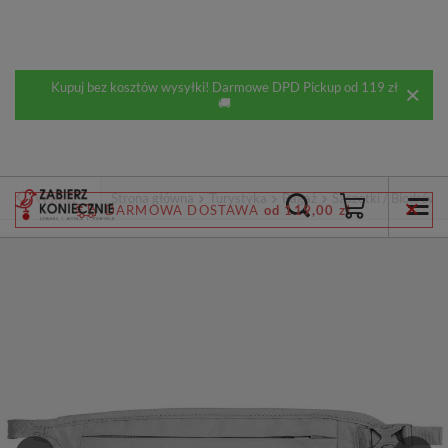
Kupuj bez kosztów wysyłki! Darmowe DPD Pickup od 119 zł
🚚
Wstecz
Strona główna
Turystyka
Bagaż
Saszetki / Biodrówki
DARMOWA DOSTAWA
od 119,00 zł