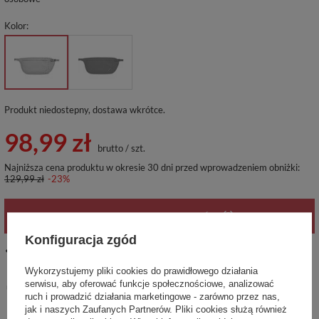
Kolor
Produkt niedostepny, dostawa wkrótce
98,99 zł
brutto
/
szt.
Najniższa cena produktu w okresie 30 dni przed wprowadzeniem obniżki:
129,99 zł
-23%
POWIADOM O DOSTĘPNOŚCI
Konfiguracja zgód
14
dni na łatwy zwrot
Wykorzystujemy pliki cookies do prawidłowego działania
Ten produkt nie jest dostępny w sklepie stacjonarnym
serwisu, aby oferować funkcje społecznościowe, analizować
Bezpieczne zakupy
ruch i prowadzić działania marketingowe - zarówno przez nas,
jak i naszych Zaufanych Partnerów. Pliki cookies służą również