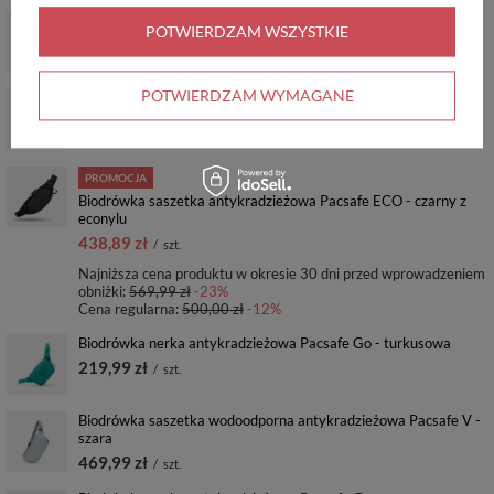
Biodrówka nerka antykradzieżowa Pacsafe Go - szara
POTWIERDZAM WSZYSTKIE
219,99 zł
/
szt.
POTWIERDZAM WYMAGANE
Biodrówka saszetka wodoodporna antykradzieżowa Pacsafe V -
beżowa
469,99 zł
/
szt.
PROMOCJA
Biodrówka saszetka antykradzieżowa Pacsafe ECO - czarny z
econylu
438,89 zł
/
szt.
Najniższa cena produktu w okresie 30 dni przed wprowadzeniem
obniżki:
569,99 zł
-23%
Cena regularna:
500,00 zł
-12%
Biodrówka nerka antykradzieżowa Pacsafe Go - turkusowa
219,99 zł
/
szt.
Biodrówka saszetka wodoodporna antykradzieżowa Pacsafe V -
szara
469,99 zł
/
szt.