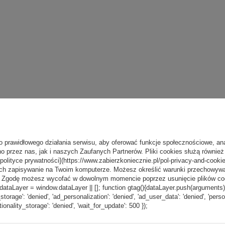
o prawidłowego działania serwisu, aby oferować funkcje społecznościowe, an
o przez nas, jak i naszych Zaufanych Partnerów. Pliki cookies służą również 
[polityce prywatności](https://www.zabierzkoniecznie.pl/pol-privacy-and-cookie
ch zapisywanie na Twoim komputerze. Możesz określić warunki przechowywani
”. Zgodę możesz wycofać w dowolnym momencie poprzez usunięcie plików coo
aLayer = window.dataLayer || []; function gtag(){dataLayer.push(arguments);} g
_storage': 'denied', 'ad_personalization': 'denied', 'ad_user_data': 'denied', 'pers
tionality_storage': 'denied', 'wait_for_update': 500 });