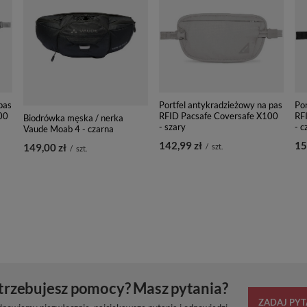
pas
Portfel antykradzieżowy na pas
Por
00
RFID Pacsafe Coversafe X100
RF
Biodrówka męska / nerka
- szary
- c
Vaude Moab 4 - czarna
142,99 zł
15
149,00 zł
/
szt.
/
szt.
trzebujesz pomocy? Masz pytania?
ZADAJ PYT