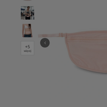
+
5
więcej