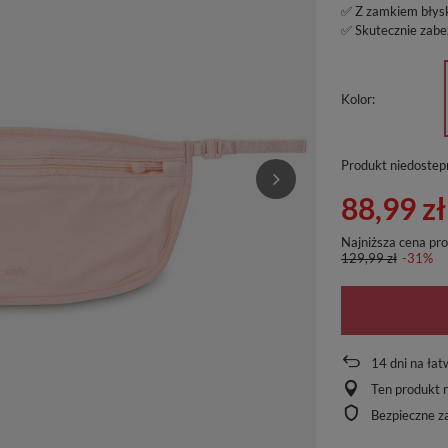
✅ Z zamkiem bły
✅ Skutecznie zabe
Kolor
Produkt niedostep
88,99 zł
Najniższa cena pr
129,99 zł
-31%
14
dni na łat
Ten produkt n
Bezpieczne z