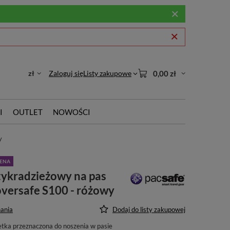
zł
Zaloguj się
Listy zakupowe
0,00 zł
I
OUTLET
NOWOŚCI
y
CENA
tykradzieżowy na pas
versafe S100 - różowy
ania
Dodaj do listy zakupowej
tka przeznaczona do noszenia w pasie