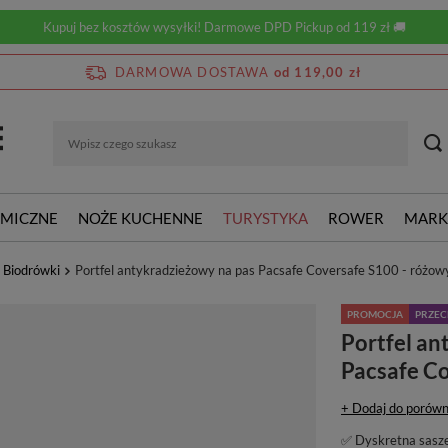
Kupuj bez kosztów wysyłki! Darmowe DPD Pickup od 119 zł 🚚
DARMOWA DOSTAWA
od 119,00 zł
RMICZNE
NOŻE KUCHENNE
TURYSTYKA
ROWER
MARK
/ Biodrówki
Portfel antykradzieżowy na pas Pacsafe Coversafe S100 - różow
PROMOCJA
PRZE
Portfel an
Pacsafe Co
+ Dodaj do porówn
✅ Dyskretna sasze