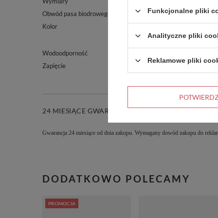
Wymiary
13,5 x 20,5 x 0,3 cm
Funkcjonalne pliki 
Obwód pasa biodrowego
120,5 cm
Kolor
Różowy
Analityczne pliki coo
Wodoodporność
TAK
Reklamowe pliki coo
Zapięcie
Zamek błyskawiczny
POTWIERD
24 MIESIĄCE GWARANCJI
Gwarancja 24 miesiące od dnia zakupu. Wymagany dowód zakupu do reklam
DODATKOWO POLECAMY
PROMOCJA