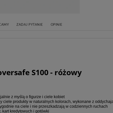
CAMY
ZADAJ PYTANIE
OPINIE
oversafe S100 - różowy
lnie z myślą o figurze i ciele kobiet
zy ciele produkty w naturalnych kolorach, wykonane z oddychaj
ygodnie na ciele i nie przeszkadzają w codziennych ruchach
 kart kredytowych i gotówki