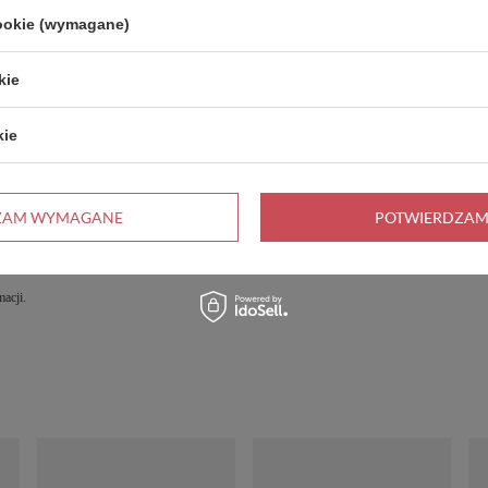
cookie (wymagane)
kie
kie
ZAM WYMAGANE
POTWIERDZAM
acji.