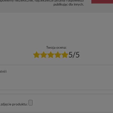
dpowiemy niezwłocznie, najciekawsze pytania i odpowiedzi
publikując dla innych.
Twoja ocena:
5/5
pinii
zdjęcie produktu: