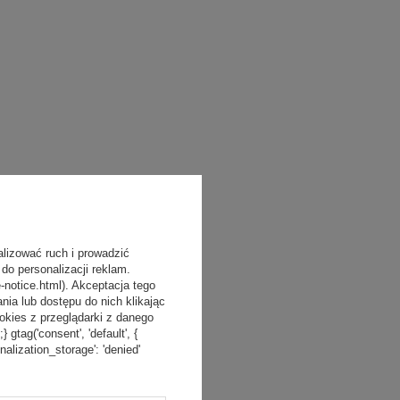
alizować ruch i prowadzić
do personalizacji reklam.
-notice.html). Akceptacja tego
a lub dostępu do nich klikając
kies z przeglądarki z danego
tag('consent', 'default', {
onalization_storage': 'denied'