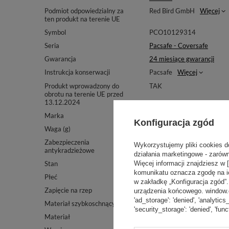
Podmiot odpowiedzialny za
Red Bird GmbH
Więcej
ten produkt na terenie UE
Symbol
PCO10129314
Seria
Pacsafe - Coversafe
Gwarancja
24 miesiące gwarancji
Instrukcja konserwacji
Pacsafe
Więcej
Produkt wprowadzony do
TAK
obrotu na terenie UE przed
13.12.2024
Marka
Pacsafe
Konfiguracja zgód
Waga (g)
24 g
Zabezpieczenia
TAK
Wykorzystujemy pliki cookies d
antykradzieżowe
działania marketingowe - zarówn
Stan
Nowy
Więcej informacji znajdziesz w 
komunikatu oznacza zgodę na i
Płeć
Damskie
w zakładkę „Konfiguracja zgód
Zapięcie na rzep
Nie
urządzenia końcowego. window.dat
'ad_storage': 'denied', 'analytics
Materiał szybkoschnący
TAK
'security_storage': 'denied', 'func
Materiał
Nylonowy spandex