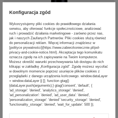
Konfiguracja zgód
89,90 zł
/
szt.
Wykorzystujemy pliki cookies do prawidłowego działania
Najniższa cena produktu w okresie
serwisu, aby oferować funkcje społecznościowe, analizować
30 dni przed wprowadzeniem
Kubek termiczny Contigo Pinnacle
obniżki:
119,99 zł
-25%
ruch i prowadzić działania marketingowe - zarówno przez nas,
300ml -Matte Black
Cena regularna:
149,99 zł
-40%
jak i naszych Zaufanych Partnerów. Pliki cookies służą również
do personalizacji reklam. Więcej informacji znajdziesz w
[polityce prywatności](https://www.zabierzkoniecznie.pl/pol-
privacy-and-cookie-notice.html). Akceptacja tego komunikatu
PROMOCJA
PRZECENA
+ Dodaj do porównania
oznacza zgodę na ich zapisywanie na Twoim komputerze.
Możesz określić warunki przechowywania lub dostępu do nich
klikając w zakładkę „Konfiguracja zgód”. Zgodę możesz wycofać
w dowolnym momencie poprzez usunięcie plików cookies z
przeglądarki z danego urządzenia końcowego. window.dataLayer
= window.dataLayer || []; function gtag()
{dataLayer.push(arguments);} gtag('consent', 'default', {
'ad_storage': 'denied', 'analytics_storage': 'denied',
119,00 zł
/
szt.
'ad_personalization': 'denied', 'ad_user_data': 'denied',
'personalization_storage': 'denied' 'security_storage': 'denied',
Najniższa cena produktu w okresie
'functionality_storage': 'denied', 'wait_for_update': 500 });
30 dni przed wprowadzeniem
Kubek termiczny Contigo Pinnacle
obniżki:
119,99 zł
-1%
300ml - Latte
Cena regularna:
149,99 zł
-21%