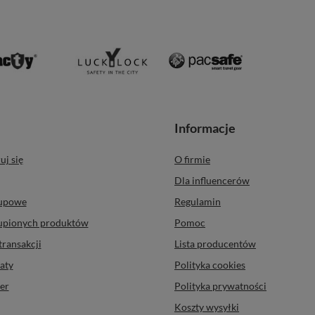
Informacje
uj się
O firmie
Dla influencerów
kupowe
Regulamin
kupionych produktów
Pomoc
transakcji
Lista producentów
aty
Polityka cookies
er
Polityka prywatności
Koszty wysyłki