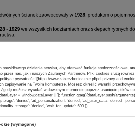
podwójnych ścianek zaowocowały w
1928
, produktrm o pojemnoś
28
-
1929
we wszystkich lodziarniach oraz sklepach rybnych d
kructwa.
kie możliwości produkcyjne firmy Thermos w Anglii zostały zap
azem z nimi wylatywały tysiące termosów. W tym samym czasie w
odukcji było przeznaczanej na aprowizację wojska lub na cele 
o prawidłowego działania serwisu, aby oferować funkcje społecznościowe, an
o przez nas, jak i naszych Zaufanych Partnerów. Pliki cookies służą również 
[polityce prywatności](https://www.zabierzkoniecznie.pl/pol-privacy-and-cookie
5
, Thermos ze swoimi termosami był już popularny na całym św
ch zapisywanie na Twoim komputerze. Możesz określić warunki przechowywani
”. Zgodę możesz wycofać w dowolnym momencie poprzez usunięcie plików coo
aLayer = window.dataLayer || []; function gtag(){dataLayer.push(arguments);} g
kę litograficzną do swoich stalowych pudełek na śniadanie. tz
_storage': 'denied', 'ad_personalization': 'denied', 'ad_user_data': 'denied', 'pers
sa. Zestaw ten sprzedał się w ilości ponad 2,000,000 egzemp
tionality_storage': 'denied', 'wait_for_update': 500 });
z przejęcie zakładu "Little Brown Jug" a także kilku innych m
cookie (wymagane)
 był znany w branży spożywczej do przechowywania napojów i
korzystywany w przemyśle pomiarowym, energetycznym, samol