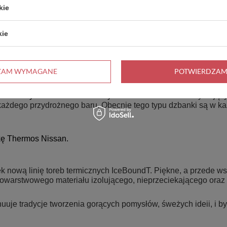
, krwi, osocza, insuliny.
kie
kie
żniową butelkę wykonaną ze stali. Ten produkt zrewolucjonizo
ZAM WYMAGANE
POTWIERDZAM
e do ponad 100 krajów na całym świecie. Firma otrzymała Nagr
zono na rynek dzbanek do kawy
"The Coffee Butler" u
trzymujący
żdego przydrożnego baru. Obecnie tego typu dzbanki są w każd
kę Thermos Nissan.
k nową linię toreb termicznych IceBoundT. Piękne, a przede w
owarstwowego materiału izolującego, nieprzeciekającego oraz 
nuuje tradycje tworzenia gorących pomysłów, śweżych ideii, i by