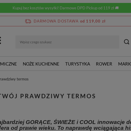
Kupuj bez kosztów wysyłki! Darmowe DPD Pickup od 119 zł 🚚
DARMOWA DOSTAWA
od 119,00 zł
RMICZNE
NOŻE KUCHENNE
TURYSTYKA
ROWER
MARK
prawdziwy termos
 TWÓJ PRAWDZIWY TERMOS
jbardziej GORĄCE, ŚWIEŻE i COOL innowacje do
idera od prawie wieku. To naprawdę wciągająca hi