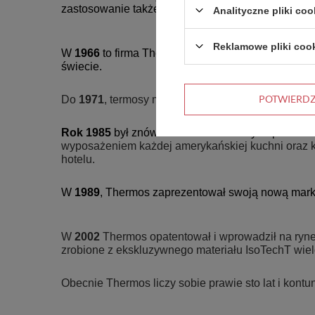
zastosowanie także do przewozu rybek akwariowych
Analityczne pliki coo
Reklamowe pliki coo
W
1966
to firma Thermos wprowadziła pierwszą pró
świecie.
POTWIERD
Do
1971
, termosy marki Thermos były eksportowan
Rok 1985
był znów sukcesem dla firmy. Wprowad
wyposażeniem każdej amerykańskiej kuchni oraz ka
hotelu.
W
1989
, Thermos zaprezentował swoją nową mar
W
2002
Thermos opatentował i wprowadził na ryne
zrobione z ekskluzywnego materiału IsoTechT wiel
Obecnie Thermos liczy sobie prawie sto lat i kontu