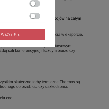
wał rynek ciepłych i zimnych napojów na całym
 WSZYSTKIE
odę Królowej Anglii za osiągnięcia w eksporcie.
 jej ciepło. Produkt stał się podstawowym
ej sali konferencyjnej i każdym biurze czy
szystkim skuteczne torby termiczne Thermos są
trudnego do przebicia czy uszkodzenia.
cia cool.