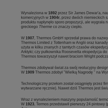
Wynaleziona w
1892
przez Sir James Dewar'a, na
komercyjnych w
1904r
, przez dwóch niemieckich 
produktu napłynęło sporo propozycji, ale wygrał
greckiego
Therme
co znaczy ciepło.
W
1907
, Thermos GmbH sprzedał prawa do nazwy 
Thermos Limited z Tottenham w Anglii oraz kanadyjsk
użyta w kilku znanych z tamtych czasów ekspedycj
Arktyki; czy pułkownika Roosevelta ekspedycja d
Thermos towarzyszył nawet braciom Wright podcza
Thermos zdobywał świat za swój reolucyjny design
W
1909
Thermos zdobył "Wielką Nagrodę " na Wys
Technologiczny przełom został osiągnięty przez fi
wytwarzane ręcznie). Nawet dziś Thermos jest św
Wraz z wynalezieniem maszyny popularność termo
W
1923
, Termos przedstawił pierwszy 24 pintowy 