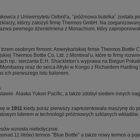
ukowca z Uniwersytetu Oxford'a, "próżniowa butelka" została 
szklarzy, którzy założyli firmę Thermos GmbH. Na zorganizowa
a nazwa pewnego dżentelmena z Monachium, który zaproponowa
trzem osobnym firmom: Amerykańskiej firmie Thermos Bottle 
iej Thermos Bottle Co. Ltd. z Montreal'u, które to firmy rozwin
ach np.: sierżanta E.H. Shackleton's wyprawa na Biegun Połud
o Mombassy oraz do serca Afryki w Kongo z Richardem Harding
s ich pierwszego lotu balonem.
.
tawie Alaska Yukon Pacific, a także zdobył siedem innych na
rmę w
1911
kiedy poraz pierwszy zaprezentowała maszynę do pro
iatowym liderem w technologii próżniowych szklanych wkładów
sów wzrosła niebotycznie.
(ponad 11 litrów) termos "Blue Bottle" a także nowy termos o p