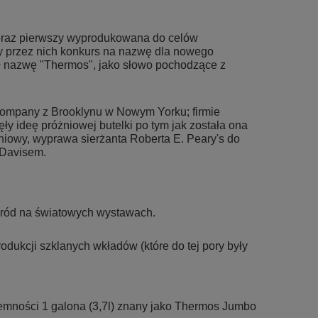
poraz pierwszy wyprodukowana do celów
ny przez nich konkurs na nazwę dla nowego
ł nazwę "Thermos", jako słowo pochodzące z
Company z Brooklynu w Nowym Yorku; firmie
ęły ideę próżniowej butelki po tym jak została ona
niowy, wyprawa sierżanta Roberta E. Peary's do
 Davisem.
gród na światowych wystawach.
dukcji szklanych wkładów (które do tej pory były
.
ojemności 1 galona (3,7l) znany jako Thermos Jumbo